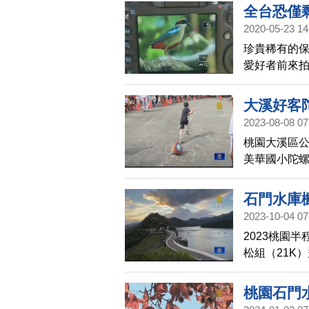
然嚴峻，請
全台恐僅
2020-05-23 14
珍貴稀有的
愛好者前來
業局在現場
色鳥，將依
大溪好客
2023-08-08 07
桃園大溪區公
美華國小陀
緊張刺激的
識陀螺這項
石門水庫
2023-10-04 07
2023桃園
松組（21K
化美景，路線
會上更邀請
桃園石門