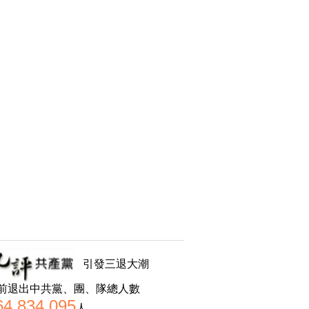
引發三退大潮
前退出中共黨、團、隊總人數
64,834,095
人