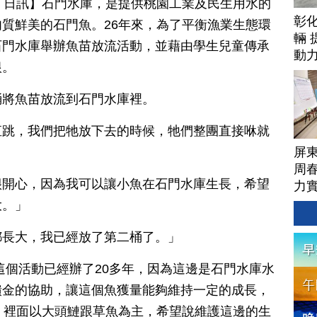
月 17 日訊】石門水庫，是提供桃園工業及民生用水的
彰
質鮮美的石門魚。26年來，為了平衡漁業生態環
輛 
石門水庫舉辦魚苗放流活動，並藉由學生兒童傳承
動
根。
桶將魚苗放流到石門水庫裡。
直跳，我們把牠放下去的時候，牠們整團直接咻就
屏
周
很開心，因為我可以讓小魚在石門水庫生長，希望
力
大。」
都長大，我已經放了第二桶了。」
這個活動已經辦了20多年，因為這邊是石門水庫水
饋金的協助，讓這個魚獲量能夠維持一定的成長，
，裡面以大頭鰱跟草魚為主，希望說維護這邊的生