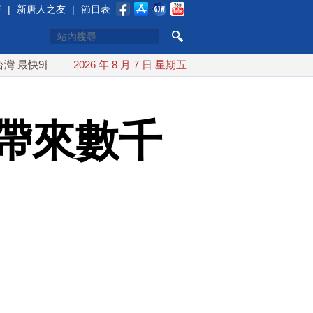
賽
|
新唐人之友
|
節目表
9日可能登陸中國
2026 年 8 月 7 日 星期五
台灣漢光首結合城鎮演習 AIT連續發文讚「
帶來數千