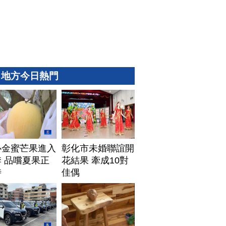
地方今日熱門
心金蜜芒果進入
彰化市未婚聯誼開
 品嚐夏果正
花結果 牽成10對
時
佳偶