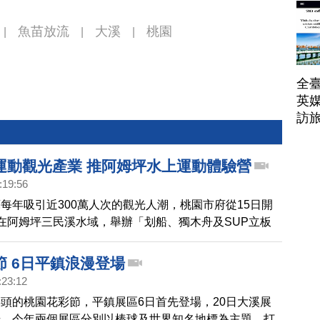
帶
魚苗放流
大溪
桃園
|
|
|
全臺
英媒
訪
運動觀光產業 推阿姆坪水上運動體驗營
:19:56
每年吸引近300萬人次的觀光人潮，桃園市府從15日開
在阿姆坪三民溪水域，舉辦「划船、獨木舟及SUP立板
」，藉由體驗活動結合龍潭、大溪、石門周邊的觀光資
眾更瞭解正確的水域安全知識。
節 6日平鎮浪漫登場
:23:12
頭的桃園花彩節，平鎮展區6日首先登場，20日大溪展
場，今年兩個展區分別以棒球及世界知名地標為主題，打