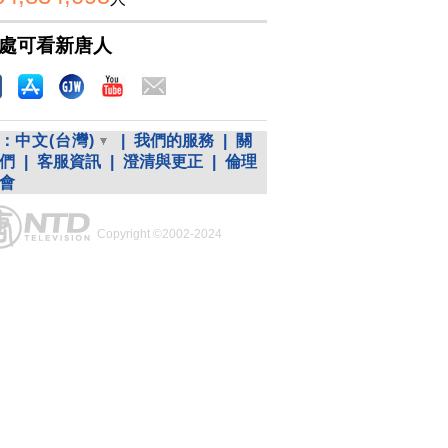
處可看新唐人
：
中文(台灣)
|
我們的服務
|
關
們
|
客服資訊
|
澄清與更正
|
倫理
會
Copyright ©2002-2024