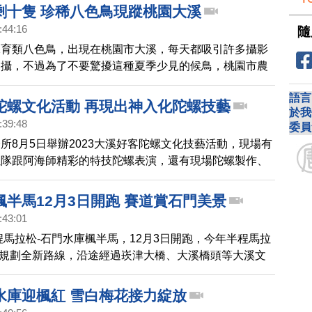
大家要持續省水、珍惜水資源。
剩十隻 珍稀八色鳥現蹤桃園大溪
:44:16
隨
保育類八色鳥，出現在桃園市大溪，每天都吸引許多攝影
拍攝，不過為了不要驚擾這種夏季少見的候鳥，桃園市農
拉起封鎖線，連警方都到派員巡邏。農業局表示，騷擾八
語言
野生動物保育法移送法辦。
陀螺文化活動 再現出神入化陀螺技藝
於我
:39:48
委員
所8月5日舉辦2023大溪好客陀螺文化技藝活動，現場有
螺隊跟阿海師精彩的特技陀螺表演，還有現場陀螺製作、
陀螺比賽及彩繪活動，讓許多遊客玩得不亦樂乎，也更認
傳統文化技藝。
楓半馬12月3日開跑 賽道賞石門美景
:43:01
半程馬拉松-石門水庫楓半馬，12月3日開跑，今年半程馬拉
）規劃全新路線，沿途經過崁津大橋、大溪橋頭等大溪文
平緩舒適，適合喜愛挑戰紀錄的跑者報名參加。3日記者
樂天女孩林穎樂站台，分享平常跑步運動經驗。
水庫迎楓紅 雪白梅花接力綻放