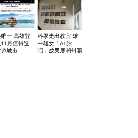
唯一 高雄登
科學走出教室 雄
11月值得造
中雄女「AI 詠
旅遊城市
唱」成果展潮州開
展