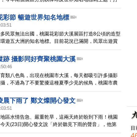
的桃園花彩節。
花彩節 暢遊世界知名地標
:03:51
多民眾無法出國，桃園花彩節大溪展區打造8公頃的造型
眾環遊五大洲的知名地標。目前花況已滿開，民眾出遊賞
這個假日。
蹤跡 攝影同好齊聚桃園大溪
:50:46
保育類八色鳥，出現在桃園市大溪，每天都吸引許多攝影
拍攝，不過為了不要驚擾這種夏季少見的候鳥，桃園市農
拉起封鎖線，連警方都到派員巡邏。農業局表示，騷擾八
野生動物保育法移送法辦。
凌晨下雨了 鄭文燦開心發文
:03:51
南地區水情告急、嚴重乾旱，這兩天終於盼到下雨！桃園
今天(23日)開心發文說「終於聽見下雨的聲音」，他第
目
話給石門水庫集水區的同仁關心。鄭文燦說，桃園水情仍
4