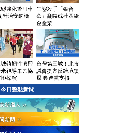
化縣強化警用車
生態殺手「銀合
提升治安網機
歡」翻轉成社區綠
力
金產業
東城鎮韌性演習
台灣第三城！北市
春米視導軍民協
議會提案反跨境鎮
實地操演
壓 獲跨黨支持
今日整點新聞