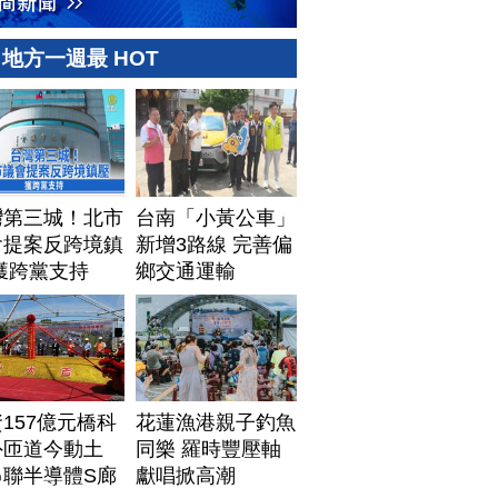
地方一週最 HOT
灣第三城！北市
台南「小黃公車」
會提案反跨境鎮
新增3路線 完善偏
獲跨黨支持
鄉交通運輸
157億元橋科
花蓮漁港親子釣魚
外匝道今動土
同樂 羅時豐壓軸
串聯半導體S廊
獻唱掀高潮