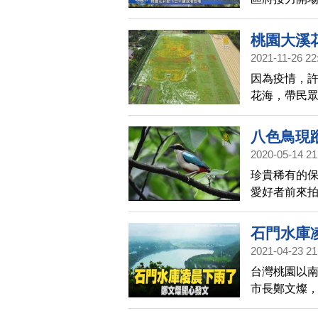
造美麗繽紛
桃園大溪
2021-11-26 22
因為疫情，許
花海，帶民
花，可把握
八色鳥現
2020-05-14 21
珍貴稀有的
愛好者前來
業局在現場
色鳥，將依
石門水庫
2021-04-23 21
台灣桃園以
市長鄭文燦，
一時間打電