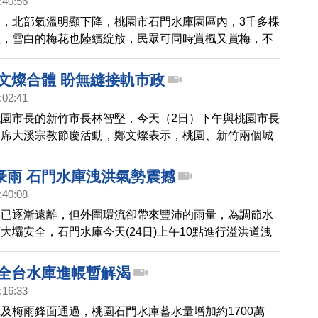
:40:56
，北部氣溫明顯下降，桃園市石門水庫園區內，3千多棵
紅，雪白的梅花也陸續綻放，民眾可同時賞楓又賞梅，不
假日走訪一趟。
鄭文燦合體 盼無縫接軌市政
:02:41
園市長的新竹市長林智堅，今天（2日）下午與桃園市長
出席大溪宗教節慶活動，鄭文燦表示，桃園、新竹兩個城
NA、共同的語言、共同的治理經驗，可以共創雙贏。林
體問到，之前透露赴美之事，他澄清是在專訪中說的，但
豪雨 石門水庫洩洪氣勢震撼
停止計畫。
:40:08
然已逐漸遠離，但外圍環流卻帶來豐沛的雨量，為調節水
大壩安全，石門水庫今天(24日)上午10點進行溢洪道洩
少民眾駐足圍觀，紛紛拿出手機、相機捕捉這難得的畫
 全台水庫進帳暫解渴
:16:33
及梅雨鋒面通過，桃園石門水庫蓄水量增加約1700萬