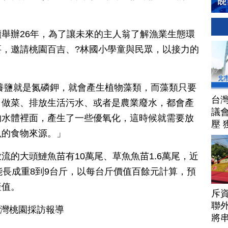
舉辦26年，為了讓未來的主人翁了解漁業生態環
，邀請桃園百吉、?林國小學童與民眾，以接力的
養鹽就是氮磷鉀，就會產生植物藻類，而藻類只要
台
、做菜、排放生活污水、或者是農業廢水，都會產
議
的水體裡面，產生了一些優氧化，這時候就需要放
壓 
魚的食物來源。」
流的大頭鰱魚苗有10萬尾、草魚魚苗1.6萬尾，近
能長成重8到9台斤，以每台斤價值百餘元計算，預
產值。
斥資
聯
台灣桃園採訪報導
將