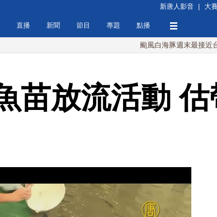
新唐人影音
|
大
直播
新聞
節目
專題
點播
颱風白海豚週末最接近台灣 最快
魚苗放流活動 估