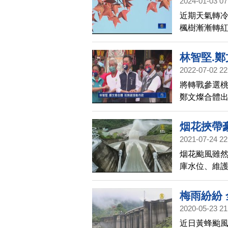
2024-01-03 07
近期天氣轉冷
楓樹漸漸轉
妨利用週末
林智堅.
2022-07-02 22
將轉戰參選桃
鄭文燦合體
市有共同的D
志堅則被媒
烟花挾帶
卻因疫情而
2021-07-24 22
烟花颱風雖
庫水位、維護
洪，吸引不
面！
梅雨紛紛
2020-05-23 21
近日黃蜂颱風