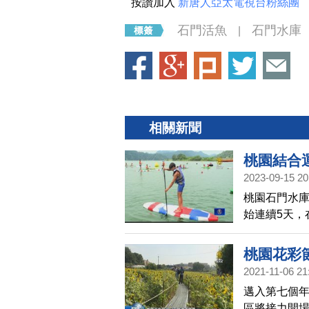
按讚加入
新唐人亞太電視台粉絲團
石門活魚
石門水庫
|
相關新聞
桃園結合
2023-09-15 20
桃園石門水庫
始連續5天，
划槳體驗營
源，也讓民
桃園花彩
2021-11-06 21
邁入第七個年
區將接力開