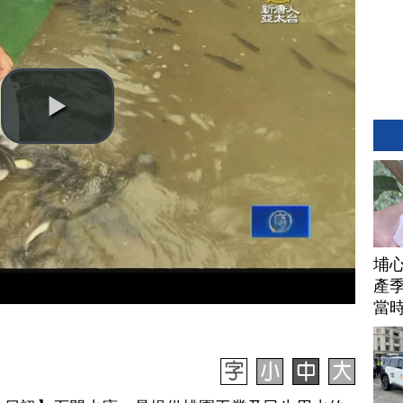
埔
產季
當