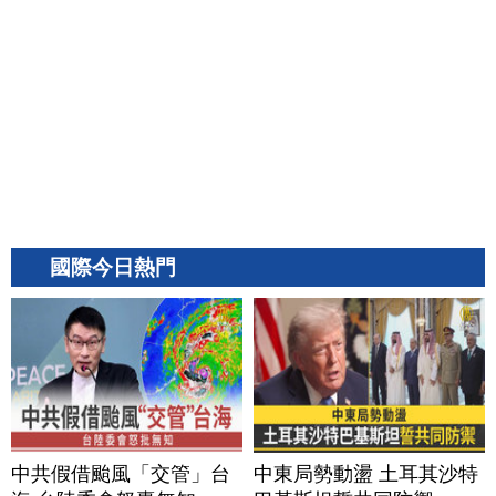
國際今日熱門
中共假借颱風「交管」台
中東局勢動盪 土耳其沙特