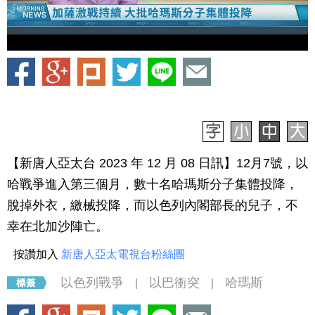
【新唐人亞太台 2023 年 12 月 08 日訊】12月7號，以
哈戰爭進入第三個月，數十名哈瑪斯分子集體投降，
脫掉外衣，繳械投降，而以色列內閣部長的兒子，不
幸在北加沙陣亡。
按讚加入
新唐人亞太電視台粉絲團
以色列戰爭
以巴衝突
哈瑪斯
|
|