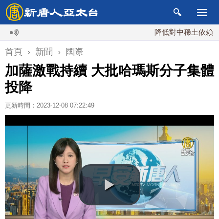
降低對中稀土依賴 川普宣
首頁
›
新聞
›
國際
加薩激戰持續 大批哈瑪斯分子集體
投降
更新時間：2023-12-08 07:22:49