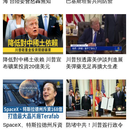
海 台陸委會怒轟無知
巴基斯坦誓共同防禦
降低對中稀土依賴 川普宣
川普預透露美伊談判進展
布礦業投資20億美元
美彈藥充足再擴大生產
SpaceX、特斯拉德州斥資
防堵中共！川普簽行政令