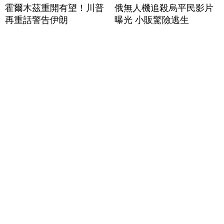
霍爾木茲重開有望！川普
俄無人機追殺烏平民影片
再重話警告伊朗
曝光 小販驚險逃生