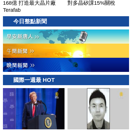
168億 打造最大晶片廠
對多晶矽課15%關稅
Terafab
今日整點新聞
國際一週最 HOT