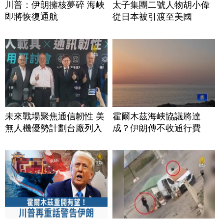
川普：伊朗擁核夢碎 海峽
太子集團二號人物胡小偉
即將恢復通航
從日本被引渡至美國
未來戰場聚焦通信韌性 美
霍爾木茲海峽協議將達
無人機優勢計劃台廠列入
成？伊朗傳不收通行費