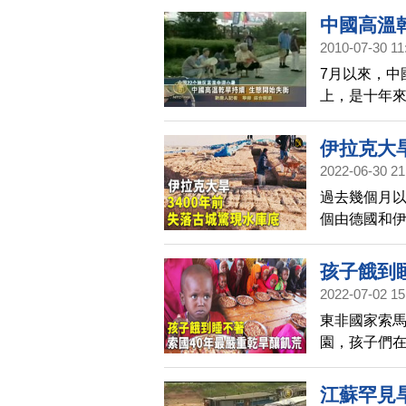
猴等等，預
中國高溫
2010-07-30 11
7月以來，中
上，是十年來
各地乾旱持
伊拉克大旱
2022-06-30 21
過去幾個月
個由德國和
有3400年
孩子餓到
2022-07-02 15
東非國家索馬
園，孩子們
物。饑荒危
江蘇罕見