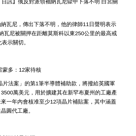
月 12 日訊】俄反對派領袖納瓦尼獄中下落不明 白宮關
納瓦尼，傳出下落不明，他的律師11日聲明表示
納瓦尼被關押在距離莫斯科以東250公里的最高戒
對此表示關切。
雷蒙多：12家待核
「晶片法案」的第1筆半導體補助款，將撥給英國軍
3500萬美元，用於擴建其在新罕布夏州的工廠產
來一年內會核准至少12項晶片補貼案，其中涵蓋
進晶圓代工廠。