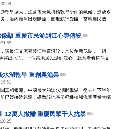
:30:08
下游乾旱擴大，江蘇省天氣持續乾旱少雨的氣候，造成６
旱災，境內淮河出現斷流，船舶航行受阻，當地農民透
創當地農業和水產養殖業，造成菜價和糧價上漲。
佛像顯 重慶市民游到江心尋傳統
:31:59
旱，讓長江支流嘉陵江重慶河段，水位創新低點，一組
石像露出水面。一位當地居民游到江心，就為看看這件文
淡水湖乾旱 重創農漁業
:16:51
新聞真相報導。中國最大的淡水湖鄱陽湖，從去年下半年
目前已經接近乾涸，導致該地區早稻種植和漁業產量大幅
表示，除了天候因素，長江三峽大壩的截流、濫採河床砂
。
 12萬人撤離 重慶民眾千人抗暴
:20:25