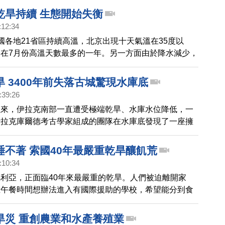
言到底準不準，我們一起來看看。
乾旱持續 生態開始失衡
:12:34
國各地21省區持續高溫，北京出現十天氣溫在35度以
在7月份高溫天數最多的一年。另一方面由於降水減少，
續，導致生態開始失衡。
 3400年前失落古城驚現水庫底
:39:26
以來，伊拉克南部一直遭受極端乾旱、水庫水位降低，一
伊拉克庫爾德考古學家組成的團隊在水庫底發現了一座擁
歷史的古城遺址。
睡不著 索國40年最嚴重乾旱釀飢荒
:10:34
利亞，正面臨40年來最嚴重的乾旱。人們被迫離開家
在午餐時間想辦法進入有國際援助的學校，希望能分到食
機迫在眉睫。
旱災 重創農業和水產養殖業