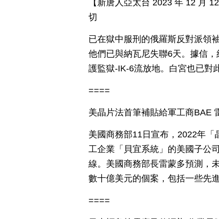
【新唐人亞太台 2023 年 12 
切
已在獄中服刑的俄羅斯反對派領袖
他們已與納瓦尼失聯6天。據信，
護監獄-IK-6流放地。白宮也已
====
美晶片法首筆補貼給軍工商BAE 
美國商務部11日宣布，2022年
工企業「貝宜系統」的美國子公司
線。美國商務部長雷蒙多預測，未
數十億美元的個案，包括一些先
====