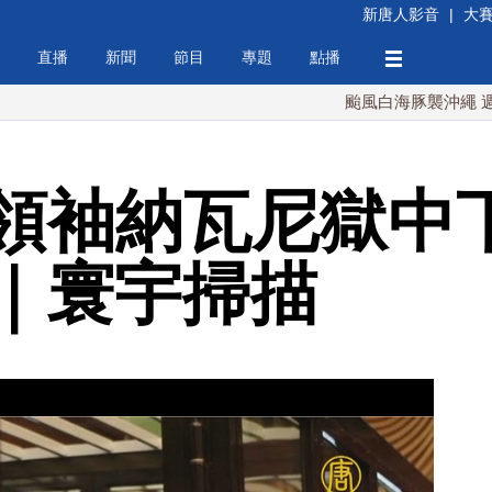
新唐人影音
|
大
直播
新聞
節目
專題
點播
颱風白海豚襲沖繩 週末最近台
領袖納瓦尼獄中
｜寰宇掃描