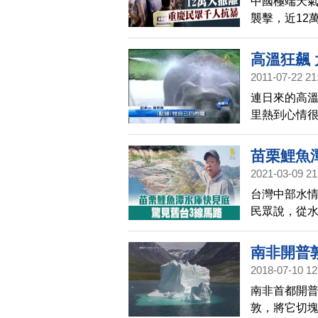
中國極端天
襲擊，近12
報》。
高溫狂飆
2011-07-22 21
連日來的高
里熱到心情
鏢，大象自
作水果冰，
苗栗鯉魚
2021-03-09 21
台灣中部水
民眾說，從
露，庫底變成
日。
南非開普
2018-07-10 12
南非首都開普
敦，將它切