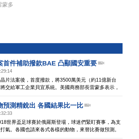
雷蒙多
案首件補助撥款BAE 凸顯國安重要
:29:14
晶片法案後，首度撥款，將3500萬美元（約11億新台
款將交給軍工企業貝宜系統。美國商務部長雷蒙多表示，
款交付給軍工承包商，生產國防所需的晶片，凸顯這項法
標是「國家安全」。未來幾個月內，美國政府預計將宣布
物預測精銳出 各國結果比一比
台積電、三星等公司營運的大型半導體製造設施，提供更
:32:33
助。明年將公布約十幾個半導體補助案。
018世界盃足球賽於俄羅斯登場，球迷們緊盯賽事，為支
油打氣。各國也請來各式各樣的動物，來替比賽做預測。
狐獴、德國動物園的大象、還有俄羅斯白貓阿基里斯、狐