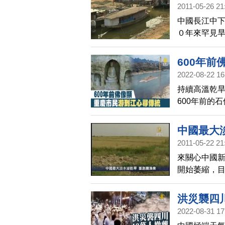
2011-05-26 21
中國長江中
０年來罕見
露，旱災重
600年前
2022-08-22 16
持續高溫乾
600年前的
物。
中國最大
2011-05-22 21
來關心中國
開始萎縮，
減少。專家
石也是主因
洪災襲四川
2022-08-31 17