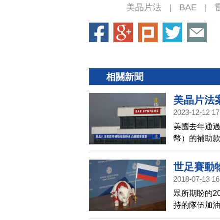
美晶片法
BAE
|
|
相關新聞
美晶片法
2023-12-12 17
美國去年通過
幣）的補助
將第1筆補助
案的首要目
世足賽動
對英特爾、
2018-07-13 16
大規模的補
眾所期盼的2
持的隊伍加
包括英國的