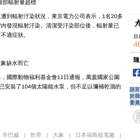
臉部輻射量超標
遭到輻射汙染狀況，東京電力公司表示，1名20多
腔內發現輻射汙染。清潔受汙染部位後，輻射量已
何不適症狀。
目
4
隨
大象缺水而亡
，國際動物福利基金會11日通報，萬蓋國家公園
管已安裝了104個太陽能水泵，但不足以彌補乾涸的
語言
於我
委員
辛巴威
乾旱
大象
日本福島核電廠
|
|
|
|