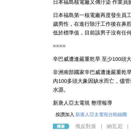
日本福島核電廠又傳汙染 作業員
日本福島第一核電廠再度發生員工
歲男性，在進行除汙工作後在鼻
低於標準值，目前該男子沒有任
====
辛巴威遭逢嚴重乾旱 至少100頭
非洲南部國家辛巴威遭逢嚴重乾旱
內100多頭大象因缺水而亡，儘
水源。
新唐人亞太電視 整理報導
按讚加入
新唐人亞太電視台粉絲團
俄反對派
納瓦尼
|
|