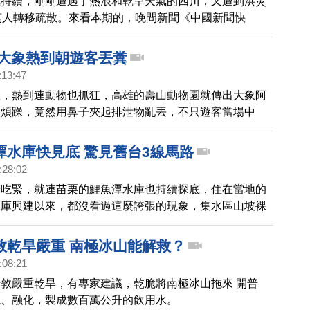
氣持續，剛剛遭遇了熱浪和乾旱天氣的四川，又遭到洪災
萬人轉移疏散。來看本期的，晚間新聞《中國新聞快
 大象熱到朝遊客丟糞
:13:47
溫，熱到連動物也抓狂，高雄的壽山動物園就傳出大象阿
很煩躁，竟然用鼻子夾起排泄物亂丟，不只遊客當場中
己也沾滿身，園方表示會為園內的動物灑水降溫，或是製
讓動物們降降火氣。
潭水庫快見底 驚見舊台3線馬路
:28:02
情吃緊，就連苗栗的鯉魚潭水庫也持續探底，住在當地的
水庫興建以來，都沒看過這麼誇張的現象，集水區山坡裸
整片草原，就連消失許久的舊台3線路面，也都重見天
敦乾旱嚴重 南極冰山能解救？
:08:21
敦嚴重乾旱，有專家建議，乾脆將南極冰山拖來 開普
塊、融化，製成數百萬公升的飲用水。