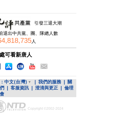
引發三退大潮
前退出中共黨、團、隊總人數
64,818,735
人
處可看新唐人
：
中文(台灣)
|
我們的服務
|
關
們
|
客服資訊
|
澄清與更正
|
倫理
會
Copyright ©2002-2024