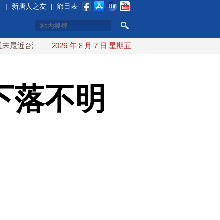
賽
|
新唐人之友
|
節目表
灣 10日登陸浙江
2026 年 8 月 7 日 星期五
川普預透露美伊談判進展 美彈藥充足再擴
下落不明