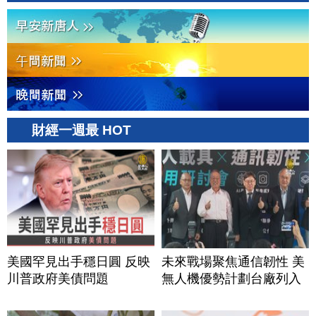
財經一週最 HOT
美國罕見出手穩日圓 反映
未來戰場聚焦通信韌性 美
川普政府美債問題
無人機優勢計劃台廠列入