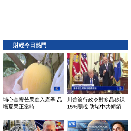
財經今日熱門
埔心金蜜芒果進入產季 品
川普簽行政令對多晶矽課
嚐夏果正當時
15%關稅 防堵中共傾銷