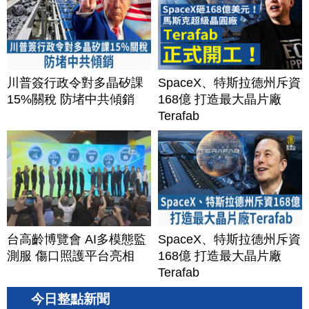
川普簽行政令對多晶矽課
SpaceX、特斯拉德州斥資
15%關稅 防堵中共傾銷
168億 打造最大晶片廠
Terafab
台高齡博覽會 AI多模態監
SpaceX、特斯拉德州斥資
測服 傷口照護平台亮相
168億 打造最大晶片廠
Terafab
今日整點新聞