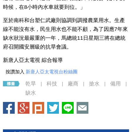
時候，在8小時內水車就要到位。」
至於南科和台塑仁武廠則協調到調撥農業用水。生產
線不能沒有水，民生用水也不能不顧，為了因應7年來
缺水狀況最嚴重的一年，馬總統11日星期三將在總統
府召開國安層級的抗旱會議。
新唐人亞太電視 綜合報導
按讚加入
新唐人亞太電視台粉絲團
乾旱
科技
廠商
搶水
備用
|
|
|
|
|
缺水