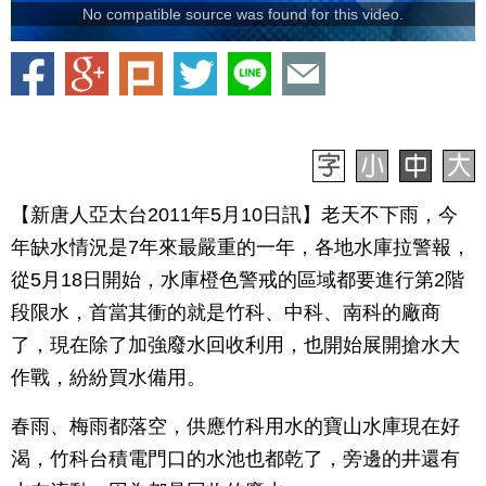
No compatible source was found for this video.
【新唐人亞太台2011年5月10日訊】老天不下雨，今
年缺水情況是7年來最嚴重的一年，各地水庫拉警報，
從5月18日開始，水庫橙色警戒的區域都要進行第2階
段限水，首當其衝的就是竹科、中科、南科的廠商
了，現在除了加強廢水回收利用，也開始展開搶水大
作戰，紛紛買水備用。
春雨、梅雨都落空，供應竹科用水的寶山水庫現在好
渴，竹科台積電門口的水池也都乾了，旁邊的井還有