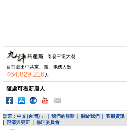
引發三退大潮
目前退出中共黨、團、隊總人數
464,829,216
人
隨處可看新唐人
語言：
中文(台灣)
|
我們的服務
|
關於我們
|
客服資訊
|
澄清與更正
|
倫理委員會