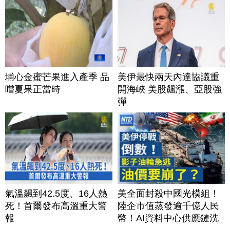
埔心金蜜芒果進入產季 品
美伊最快兩天內達協議重
嚐夏果正當時
開海峽 美股飆漲、亞股強
彈
氣溫飆到42.5度、16人熱
美全面封殺中國光模組！
死！首爾發布高溫重大警
陸企市值蒸發逾千億人民
報
幣！AI資料中心供應鏈洗