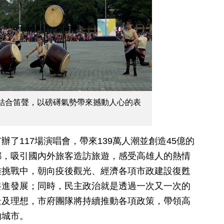
結合笛聲，以磅礡氣勢帶來撼動人心的表
了117場演唱會，帶來139萬人潮並創造45億的
都，吸引國內外旅客造訪旅遊，感受高雄人的熱情
難挑戰中，朝向疫後觀光、經濟各項市政建設復甦
共進發展；同時，民主政治就是透過一次又一次的
景及理想，市府團隊將持續推動各項政策，帶領高
的城市。