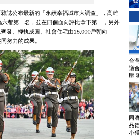
下雜誌公布最新的「永續幸福城市大調查」，高雄
升為六都第一名，並在四個面向評比拿下第一，另外
發、輕軌成圓、社會住宅由15,000戶朝向
家共同努力的成果。
台
議
壓 
同
品德
小