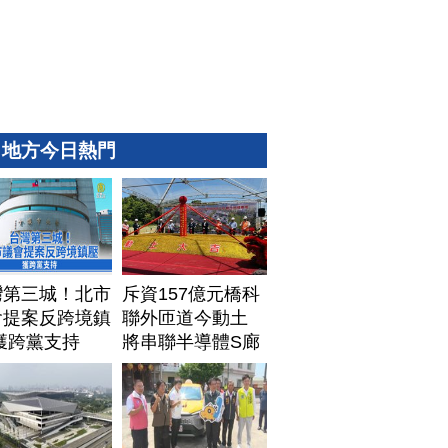
地方今日熱門
灣第三城！北市
斥資157億元橋科
會提案反跨境鎮
聯外匝道今動土
獲跨黨支持
將串聯半導體S廊
帶