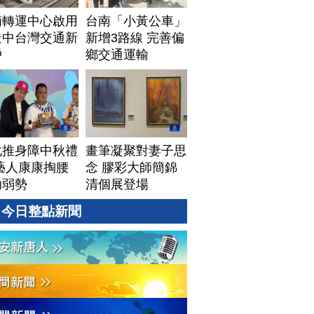
湳轉運中心啟用
台南「小黃公車」
造中台灣交通新
新增3路線 完善偏
戶
鄉交通運輸
化推身障中秋禮
畫筆凝聚對妻子思
藝人康康掏腰
念 膠彩大師簡錦
助弱勢
清個展登場
今日整點新聞