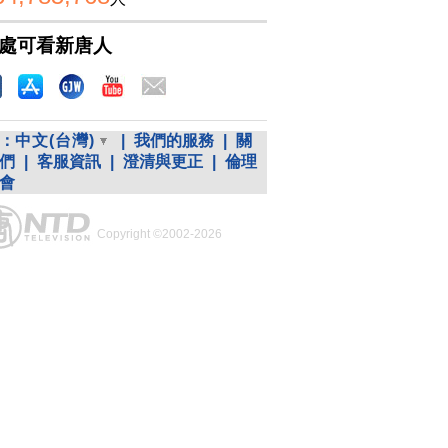
處可看新唐人
：
中文(台灣)
|
我們的服務
|
關
們
|
客服資訊
|
澄清與更正
|
倫理
會
Copyright ©2002-2026