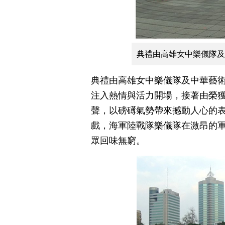
典禮由高雄女中樂儀隊及
典禮由高雄女中樂儀隊及中華藝
注入熱情與活力開場，接著由榮
聲，以磅礡氣勢帶來撼動人心的
戲，海軍陸戰隊樂儀隊在激昂的
眾回味無窮。