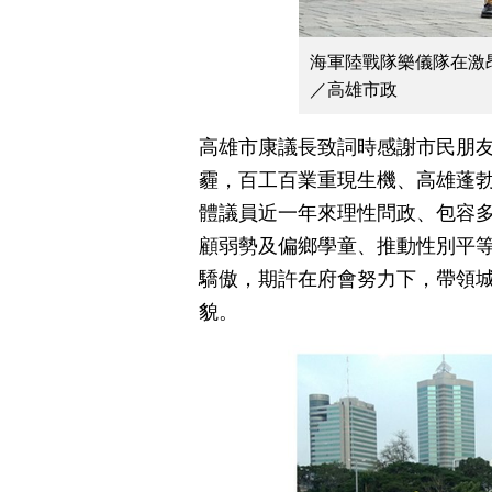
海軍陸戰隊樂儀隊在激
／高雄市政
高雄市康議長致詞時感謝市民朋友
霾，百工百業重現生機、高雄蓬勃
體議員近一年來理性問政、包容
顧弱勢及偏鄉學童、推動性別平
驕傲，期許在府會努力下，帶領
貌。