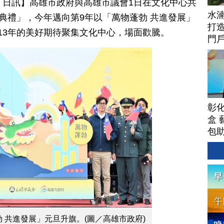
月 01 日訊】高雄市政府與高雄市議會1日在文化中心共
水
旗典禮」，今年邁向第9年以「萬物蓬勃 共進發展」
打
13年的美好期待聚集文化中心，場面歡騰。
門
彰
盒 
包
勃 共進發展」元旦升旗。(圖／高雄市政府)