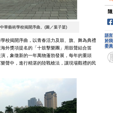
隨
中華藝術學校揭開序曲。(圖／葉子棻)
語言
術學校揭開序曲，以青春活力及鼓、旗、舞為典禮
於我
委員
獲海外獎項提名的「十鼓擊樂團」用鼓聲結合笛
表演，象徵新的一年萬物蓬勃發展，每年的重頭
軍樂聲中，進行精湛的陸戰槍法，讓現場觀禮的民