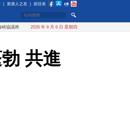
賽
|
新唐人之友
|
節目表
達成？伊朗傳不收通行費
2026 年 8 月 6 日 星期四
配合漢光 總統賴清德親登雲豹前進圓
勃 共進