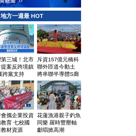
地方一週最 HOT
灣第三城！北市
斥資157億元橋科
會提案反跨境鎮
聯外匝道今動土
獲跨黨支持
將串聯半導體S廊
帶
濟會攜企業投資
花蓮漁港親子釣魚
教育 七校國
同樂 羅時豐壓軸
獲教材資源
獻唱掀高潮