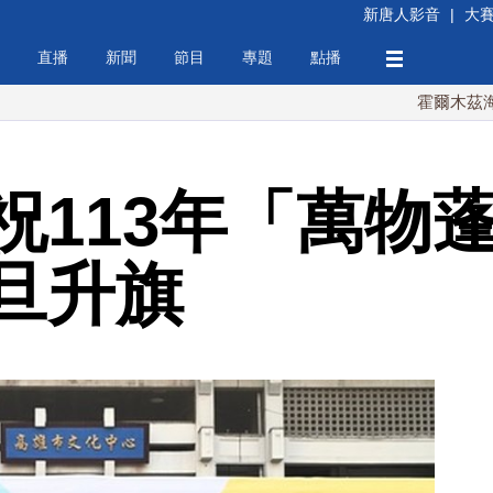
新唐人影音
|
大
直播
新聞
節目
專題
點播
霍爾木茲海峽協議將
祝113年「萬物蓬
旦升旗