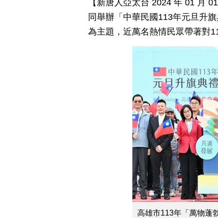
【新唐人亞太台 2024 年 01 
同舉辦「中華民國113年元旦升
為主題，近萬名熱情民眾帶著對1
高雄市113年「萬物蓬