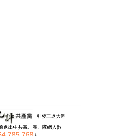
引發三退大潮
前退出中共黨、團、隊總人數
64,785,768
人