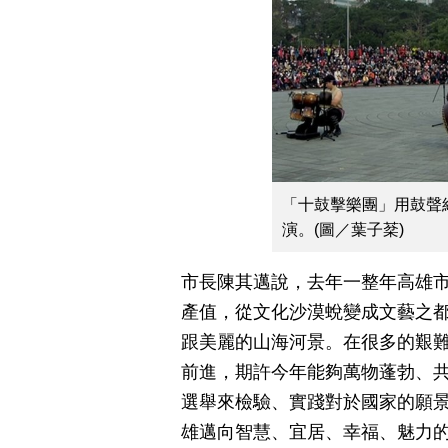
「十鼓擊樂團」用鼓聲
演。(圖／葉子棻)
市長陳其邁說，去年一整年高雄市辦
產值，從文化沙漠蛻變成文藝之
跟美麗的山海河景。在很多的艱
前進，期許今年能夠萬物蓬勃、
選舉來檢驗、實踐對於國家的願
雄邁向智慧、宜居、幸福、魅力