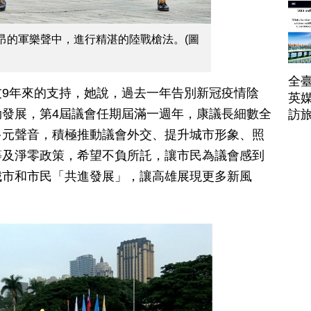
昂的軍樂聲中，進行精湛的陸戰槍法。(圖
全臺
9年來的支持，她說，過去一年告別新冠疫情陰
英媒
發展，第4屆議會任期屆滿一週年，康議長細數全
訪
多元聲音，積極推動議會外交、提升城市形象、照
等及淨零政策，希望不負所託，讓市民為議會感到
城市和市民「共進發展」，讓高雄展現更多新風