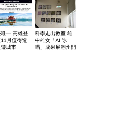
唯一 高雄登
科學走出教室 雄
11月值得造
中雄女「AI 詠
旅遊城市
唱」成果展潮州開
展