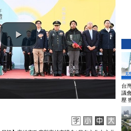
台
議
壓 