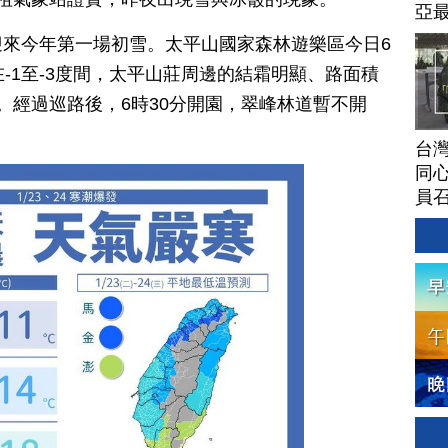
亞
來今年第一場初雪。太平山國家森林遊樂區今日6
-1至-3度間，太平山莊周邊的結霜明顯、路面積
。經過巡路後，6時30分開園，翠峰林道暫不開
台灣
同心
員