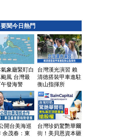
要聞今日熱門
本氣象廳緊盯白
台灣漢光演習 賴
颱風 台灣最
清德搭裝甲車進駐
下午發海警
衡山指揮所
T公開台美海巡
台灣珍奶驚艷華爾
 余茂春：東
街！美貝恩資本砸