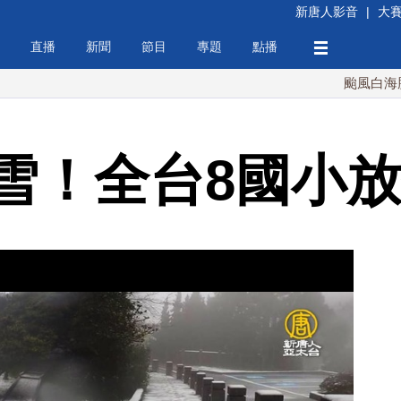
新唐人影音
|
大
直播
新聞
節目
專題
點播
颱風白海豚襲沖繩 
雪！全台8國小