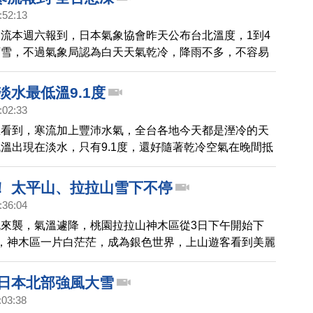
雪。
:52:13
流本週六報到，日本氣象協會昨天公布台北溫度，1到4
下雪，不過氣象局認為白天天氣乾冷，降雨不多，不容易
台北觀測站的資料，近20年的最低溫紀錄為2005年的
波寒流，可能不相上下。
淡水最低溫9.1度
:02:33
您看到，寒流加上豐沛水氣，全台各地今天都是溼冷的天
溫出現在淡水，只有9.1度，還好隨著乾冷空氣在晚間抵
況將逐漸緩和，星期五會轉為乾冷天氣形態，今天入夜到
可能出10度以下的低溫，提醒民眾多注意保暖。
！ 太平山、拉拉山雪下不停
:36:04
來襲，氣溫遽降，桃園拉拉山神木區從3日下午開始下
，神木區一片白茫茫，成為銀色世界，上山遊客看到美麗
的直說好美，還紛紛把雪堆在車上成為戰利品，準備帶回
 日本北部強風大雪
:03:38