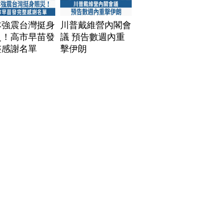
本強震台灣挺身
川普戴維營內閣會
災！高市早苗發
議 預告數週內重
整感謝名單
擊伊朗