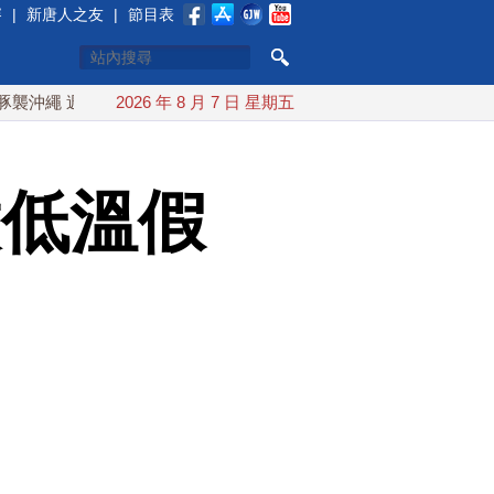
賽
|
新唐人之友
|
節目表
週末最近台灣 10日登陸浙江
2026 年 8 月 7 日 星期五
川普預透露美伊談判進展 美彈藥
放低溫假