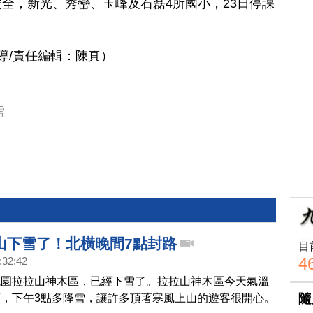
全，新光、秀巒、玉峰及石磊4所國小，23日停課
導/責任編輯：陳真）
雪
山下雪了！北橫晚間7點封路
目
4
:32:42
桃園拉拉山神木區，已經下雪了。拉拉山神木區今天氣溫
隨
，下午3點多降雪，讓許多頂著寒風上山的遊客很開心。