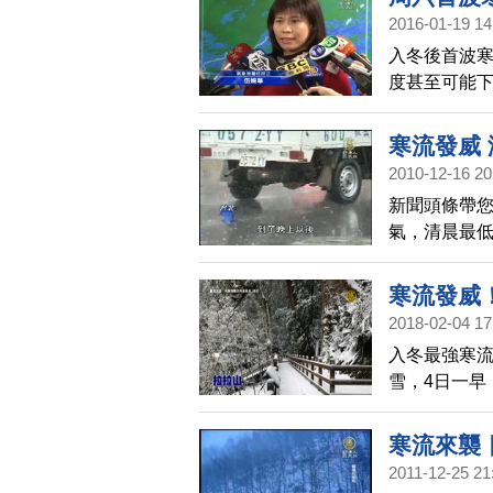
天的第一場
2016-01-19 14
入冬後首波寒
度甚至可能
下雪，不過據
5.6度，這
寒流發威 
2010-12-16 20
新聞頭條帶
氣，清晨最低
達，降雨情
明天清晨還是
寒流發威
2018-02-04 17
入冬最強寒流
雪，4日一早
雪跡，興奮
家。
寒流來襲
2011-12-25 21