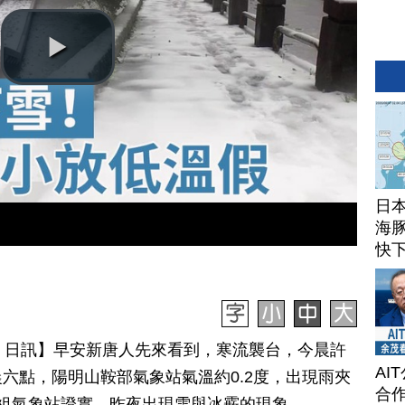
日
海豚
快
月 23 日訊】早安新唐人先來看到，寒流襲台，今晨許
AI
六點，陽明山鞍部氣象站氣溫約0.2度，出現雨夾
合作
祖氣象站證實，昨夜出現雪與冰霰的現象。