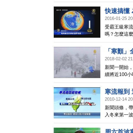
交通部公路總
只會開放加
快速搞懂
2016-01-25 20
受霸王級寒
嗎？怎麼這
新聞，告訴
「寒顫」
2018-02-02 21
新聞一開始
續將近100
沿海空曠地區
象局也預估，
寒流報到
的大屯、七
2010-12-14 20
新聞頭條，
入冬來第一
氣溫會一路
能只剩下9度
周六首波