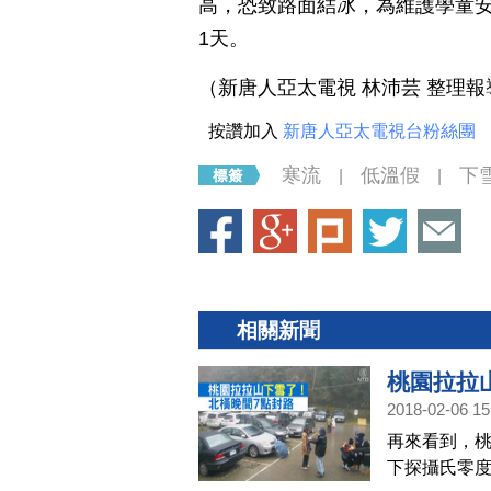
高，恐致路面結冰，為維護學童安
1天。
（新唐人亞太電視 林沛芸 整理報
按讚加入
新唐人亞太電視台粉絲團
寒流
低溫假
下
|
|
相關新聞
桃園拉拉
2018-02-06 15
再來看到，
下探攝氏零度