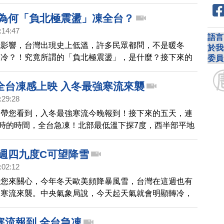
局考量遊客安全，已經在晚間7點封路，即使白天後，也
掛雪鍊的車輛通行。
 為何「負北極震盪」凍全台？
:14:47
語言
流影響，台灣出現史上低溫，許多民眾都問，不是暖冬
於我
麼冷？！究竟所謂的「負北極震盪」，是什麼？接下來的
委員
你。
全台凍感上映 入冬最強寒流來襲
:29:28
，帶您看到，入冬最強寒流今晚報到！接下來的五天，連
小時的時間，全台急凍！北部最低溫下探7度，西半部平地
，體感溫度甚至只有5度。加上這一波寒流水氣豐沛，氣
雪線可能下降到1000公尺，不只玉山、合歡山，連北部
 週四九度C可望降雪
星、拉拉山都有機會降雪。
:02:12
帶您來關心，今年冬天歐美頻降暴風雪，台灣在這週也有
波寒流來襲。中央氣象局說，今天起天氣就會明顯轉冷，
下滑，到星期四，會最冷，嘉義以北和東北部的低溫，可
，而且加上水氣豐沛，在高山地區很有機會看得到今年冬
寒流報到 全台急凍