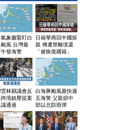
本氣象廳緊盯白
日籍華商回中國探
颱風 台灣最
親 傳遭禁離境還
下午發海警
「被恢復國籍」
灣雲林縣議會反
白海豚颱風最快週
共跨境鎮壓提案
五海警 父親節中
異議通過
部以北防雨彈