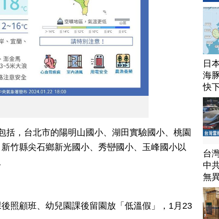
日
海豚
快
包括，台北市的陽明山國小、湖田實驗國小、桃園
，新竹縣尖石鄉新光國小、秀巒國小、玉峰國小以
台
。
中
無
後照顧班、幼兒園課後留園放「低溫假」，1月23