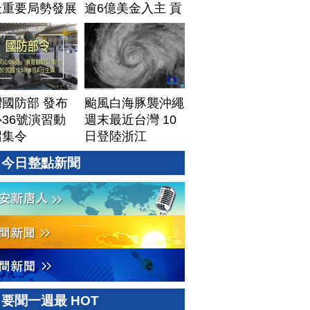
最重要局勢發展
逾6億美金入主 貢
茶拓國際版圖加速
攻美？｜#財經新
聞｜
20260806(四)
國防部 發布
颱風白海豚襲沖繩
36號演習動
週末最近台灣 10
召集令
日登陸浙江
今日整點新聞
要聞一週最 HOT