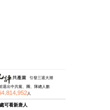
引發三退大潮
前退出中共黨、團、隊總人數
64,814,952
人
處可看新唐人