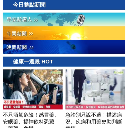
今日整點新聞
健康一週最 HOT
不只酒駕危險！感冒藥、
急診別只說不適！描述病
安眠藥、提神飲料恐藏
況、疾病和用藥史助判斷