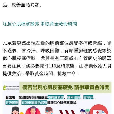
品、改善血脂異常。
注意心肌梗塞徵兆 爭取黃金救命時間
民眾若突然出現左邊的胸前部位感覺疼痛或緊縮，喘
不過氣、冒冷汗、呼吸困難，有頭重腳輕的感覺等疑
似心肌梗塞症狀，尤其是有三高或心血管病史的民眾
更要注意，務必要撥打119及時就醫，由專業救護人員
提供救治，爭取黃金時間、搶救生命！