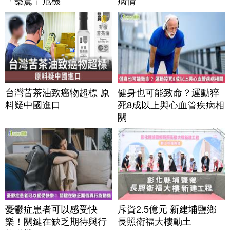
「藥駕」危機
病情
台灣苦茶油致癌物超標 原
健身也可能致命？運動猝
料疑中國進口
死8成以上與心血管疾病相
關
憂鬱症患者可以感受快
斥資2.5億元 新建埔鹽鄉
樂！關鍵在缺乏期待與行
長照衛福大樓動土