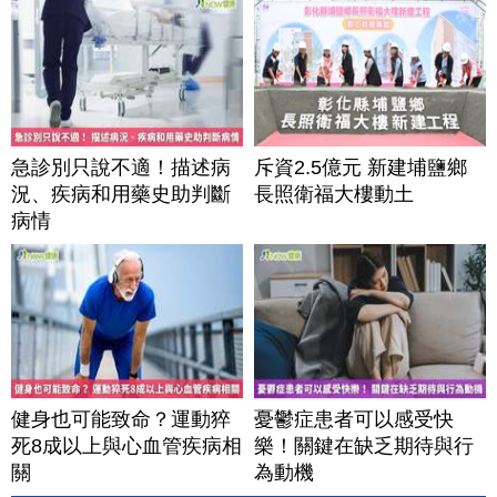
急診別只說不適！描述病
斥資2.5億元 新建埔鹽鄉
況、疾病和用藥史助判斷
長照衛福大樓動土
病情
健身也可能致命？運動猝
憂鬱症患者可以感受快
死8成以上與心血管疾病相
樂！關鍵在缺乏期待與行
關
為動機