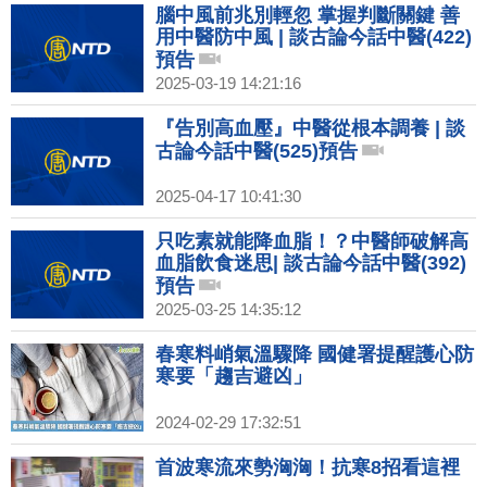
腦中風前兆別輕忽 掌握判斷關鍵 善
用中醫防中風 | 談古論今話中醫(422)
預告
2025-03-19 14:21:16
『告別高血壓』中醫從根本調養 | 談
古論今話中醫(525)預告
2025-04-17 10:41:30
只吃素就能降血脂！？中醫師破解高
血脂飲食迷思| 談古論今話中醫(392)
預告
2025-03-25 14:35:12
春寒料峭氣溫驟降 國健署提醒護心防
寒要「趨吉避凶」
2024-02-29 17:32:51
首波寒流來勢洶洶！抗寒8招看這裡