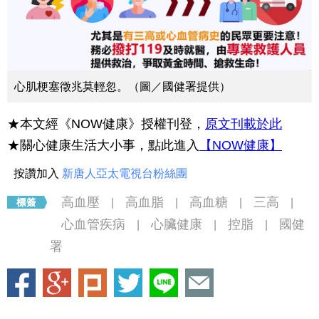
心肌梗塞徵兆莫輕忽。（圖／國健署提供）
★本文經《NOW健康》授權刊登，
原文刊載於此
★關心健康生活大小事，點此進入
【NOW健康】
按讚加入
新唐人亞太電視台粉絲團
高血壓
高血脂
高血糖
三高
|
|
|
|
心血管疾病
心臟健康
控脂
國健
|
|
|
署