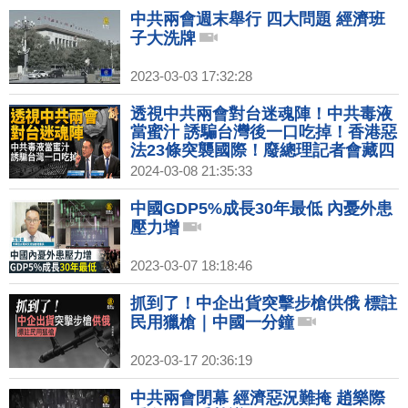
中共兩會週末舉行 四大問題 經濟班
子大洗牌
2023-03-03 17:32:28
透視中共兩會對台迷魂陣！中共毒液
當蜜汁 誘騙台灣後一口吃掉！香港惡
法23條突襲國際！廢總理記者會藏四
個邊緣化！獨解中共GDP政治學！川
2024-03-08 21:35:33
拜將再交鋒！｜宋國誠｜桑普｜新聞
大破解 【2024年3月8日】
中國GDP5%成長30年最低 內憂外患
壓力增
2023-03-07 18:18:46
抓到了！中企出貨突擊步槍供俄 標註
民用獵槍｜中國一分鐘
2023-03-17 20:36:19
中共兩會閉幕 經濟惡況難掩 趙樂際