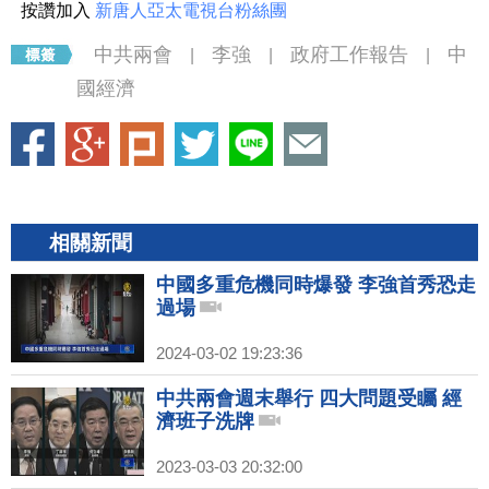
按讚加入
新唐人亞太電視台粉絲團
中共兩會
李強
政府工作報告
中
|
|
|
國經濟
相關新聞
中國多重危機同時爆發 李強首秀恐走
過場
2024-03-02 19:23:36
中共兩會週末舉行 四大問題受矚 經
濟班子洗牌
2023-03-03 20:32:00