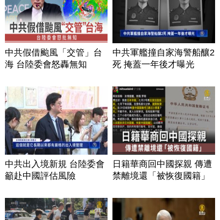
中共假借颱風「交管」台
中共軍艦撞自家海警船釀2
海 台陸委會怒轟無知
死 掩蓋一年後才曝光
中共出入境新規 台陸委會
日籍華商回中國探親 傳遭
籲赴中國評估風險
禁離境還「被恢復國籍」