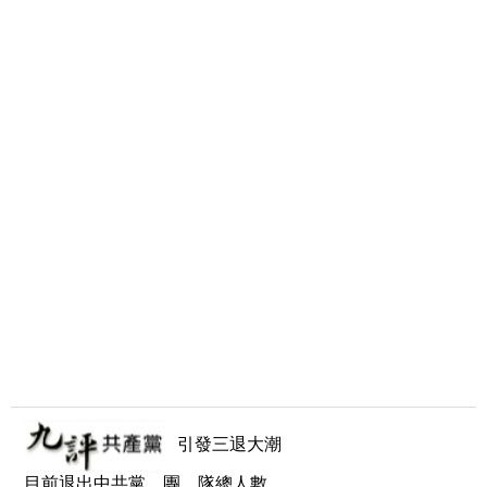
引發三退大潮
目前退出中共黨、團、隊總人數