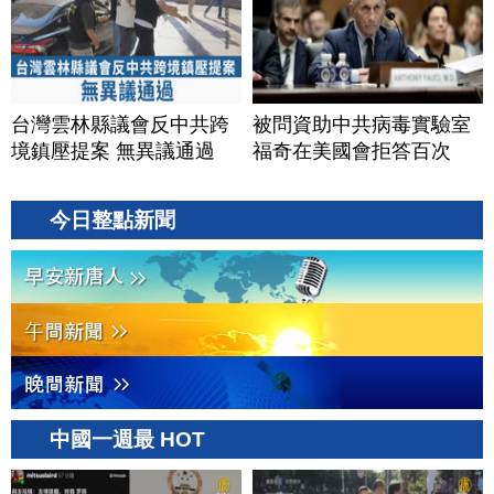
台灣雲林縣議會反中共跨
被問資助中共病毒實驗室
境鎮壓提案 無異議通過
福奇在美國會拒答百次
今日整點新聞
中國一週最 HOT