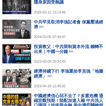
隱身原因受熱議
2025-03-12 13:14:48
中共罕見取消李強記者會 保黨壓過經
濟
2024-03-05 07:49:47
投資教父：中共限制資本外流 錢轉不
出來｜中國一分鐘
2023-03-04 20:24:43
經濟持續下行 李強重拾李克強「地攤
經濟」
2023-04-26 12:49:32
中國經濟信心回不去了？多重危機 通
縮悲觀預期！陸配加速入籍 中共洗人
口陽謀？技術與金融 美中博弈關鍵領