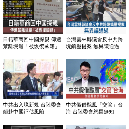
日籍華商回中國探親 傳遭
台灣雲林縣議會反中共跨
禁離境還「被恢復國籍」
境鎮壓提案 無異議通過
中共出入境新規 台陸委會
中共假借颱風「交管」台
籲赴中國評估風險
海 台陸委會怒轟無知