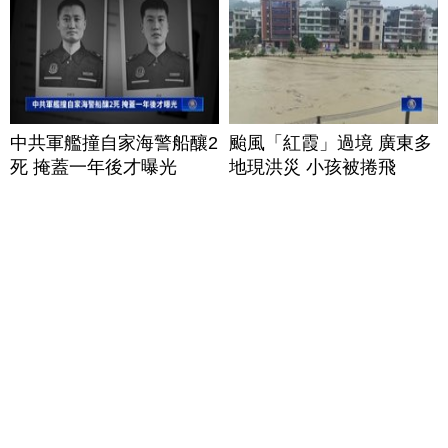
中共軍艦撞自家海警船釀2
颱風「紅霞」過境 廣東多
死 掩蓋一年後才曝光
地現洪災 小孩被捲飛