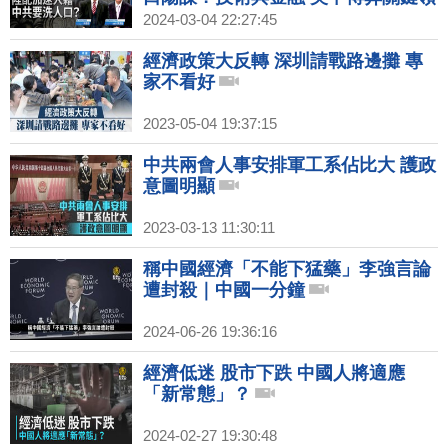
域！中共邪惡黑幫「以刑化債」！｜
2024-03-04 22:27:45
吳嘉隆｜黃清龍｜新聞大破解
【2024年3月4日】
經濟政策大反轉 深圳請戰路邊攤 專
家不看好
2023-05-04 19:37:15
中共兩會人事安排軍工系佔比大 護政
意圖明顯
2023-03-13 11:30:11
稱中國經濟「不能下猛藥」李強言論
遭封殺｜中國一分鐘
2024-06-26 19:36:16
經濟低迷 股市下跌 中國人將適應
「新常態」？
2024-02-27 19:30:48