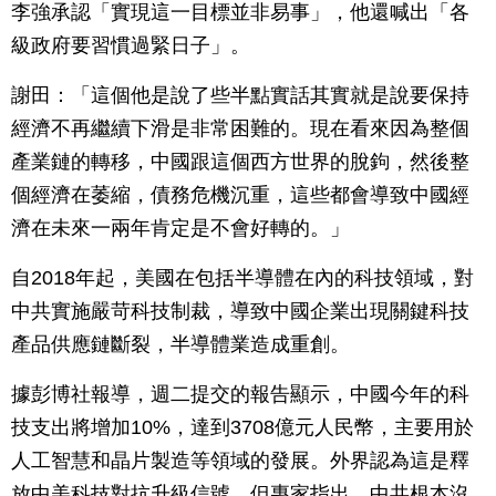
李強承認「實現這一目標並非易事」，他還喊出「各
級政府要習慣過緊日子」。
謝田：「這個他是說了些半點實話其實就是說要保持
經濟不再繼續下滑是非常困難的。現在看來因為整個
產業鏈的轉移，中國跟這個西方世界的脫鉤，然後整
個經濟在萎縮，債務危機沉重，這些都會導致中國經
濟在未來一兩年肯定是不會好轉的。」
自2018年起，美國在包括半導體在內的科技領域，對
中共實施嚴苛科技制裁，導致中國企業出現關鍵科技
產品供應鏈斷裂，半導體業造成重創。
據彭博社報導，週二提交的報告顯示，中國今年的科
技支出將增加10%，達到3708億元人民幣，主要用於
人工智慧和晶片製造等領域的發展。外界認為這是釋
放中美科技對抗升級信號，但專家指出，中共根本沒