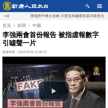
降低對中稀土依賴 川普宣布礦業投資20億美元
首頁
›
新聞
›
中國
李強兩會首份報告 被指虛報數字
引噓聲一片
更新時間：2024-03-06 12:48:13