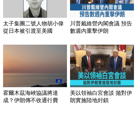
太子集團二號人物胡小偉
川普戴維營內閣會議 預告
從日本被引渡至美國
數週內重擊伊朗
霍爾木茲海峽協議將達
美以領袖白宮會談 拋對伊
成？伊朗傳不收通行費
朗實施陸地封鎖