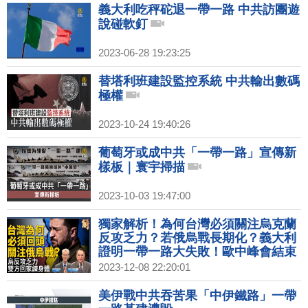
義大利吃秤砣退一帶一路 中共訪團遊
說碰軟釘
2023-06-28 19:23:25
替塔利班建設監控系統 中共輸出數碼
極權
2023-10-24 19:40:26
葡萄牙或成中共「一帶一路」宣傳新
樣板｜寰宇掃描
2023-10-03 19:47:00
獨家解析！為何台灣必須關注烏克蘭
反攻乏力？若俄烏戰長期化？義大利
證明一帶一路大失敗！歐中峰會結束
怎不見聯合聲明？日本作為印太戰略
2023-12-08 22:20:01
教育班長！｜明居正｜宋國誠｜新聞
大破解 【2023年12月8日】
美伊戰中共吞苦果「中伊鐵路」一帶