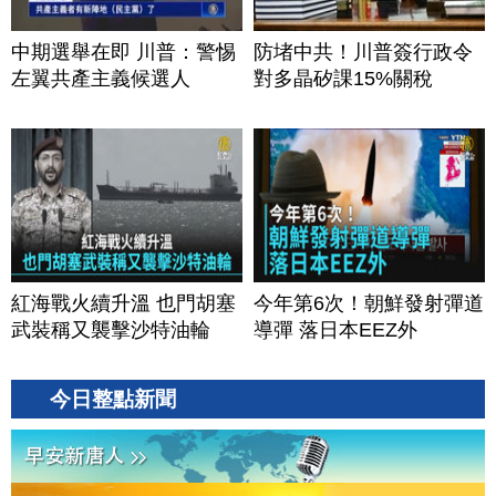
中期選舉在即 川普：警惕
防堵中共！川普簽行政令
左翼共產主義候選人
對多晶矽課15%關稅
紅海戰火續升溫 也門胡塞
今年第6次！朝鮮發射彈道
武裝稱又襲擊沙特油輪
導彈 落日本EEZ外
今日整點新聞