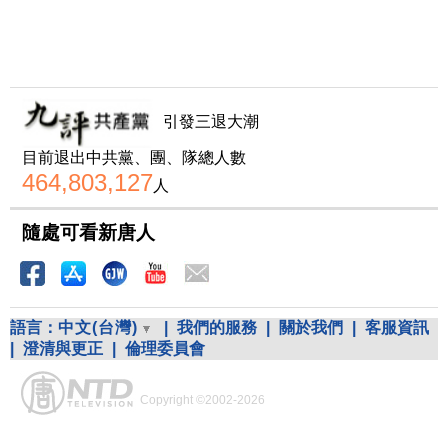
引發三退大潮
目前退出中共黨、團、隊總人數
464,803,127
人
隨處可看新唐人
語言：
中文(台灣)
|
我們的服務
|
關於我們
|
客服資訊
|
澄清與更正
|
倫理委員會
Copyright ©2002-2026