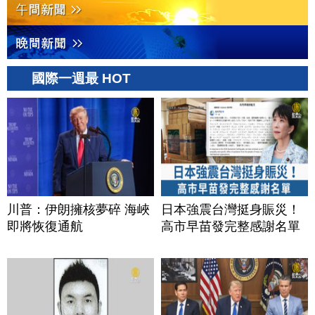
國際一週最 HOT
川普：伊朗擁核夢碎 海峽
日本強震台灣挺身賑災！
即將恢復通航
高市早苗發完整感謝名單