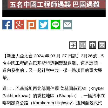
【新唐人亞太台 2024 年 03 月 27 日訊】3月26號，5
名中國工程師在巴基斯坦遭到襲擊遇難。這是該國一
週內發生的，又一起針對中共一帶一路項目的重大襲
擊。
週二，巴基斯坦西北部開伯爾‧普赫圖赫瓦省（Khyber
Pakhtunkhwa）的香拉地區（Shangla），一輛汽車在
喀喇崑崙公路（Karakoram Highway）遭到自殺式汽