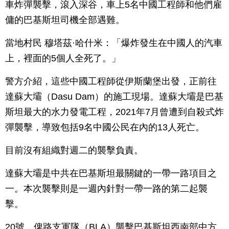
車炸彈襲擊，滾入深谷，車上5名中國工程師和他們雇
傭的巴基斯坦司機全部遇難。
當地村民 穆塔茲·哈什米：「爆炸發生在中國人的汽車
上，裡面的5個人全死了。」
警方介紹，這些中國工程師從伊斯蘭堡出發，正前往
達蘇大壩（Dasu Dam）的施工現場。達蘇大壩是巴基
斯坦最大的水力發電工程，2021年7月曾遭到自殺式炸
彈襲擊，導致包括9名中國公民在內的13人死亡。
目前沒有組織對週二的襲擊負責。
達蘇大壩是中共在巴基斯坦最關鍵的一帶一路項目之
一。本次襲擊則是一週內針對一帶一路的第二起襲
擊。
20號，俾路支軍隊（BLA）襲擊巴基斯坦西南部中方