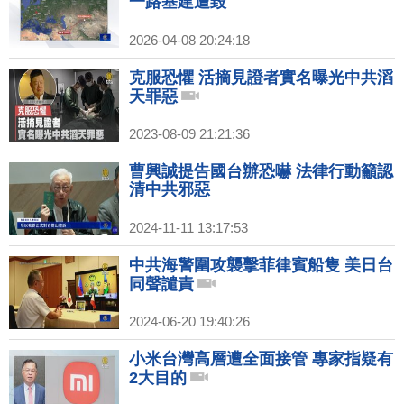
一路基建遭毀
2026-04-08 20:24:18
克服恐懼 活摘見證者實名曝光中共滔
天罪惡
2023-08-09 21:21:36
曹興誠提告國台辦恐嚇 法律行動籲認
清中共邪惡
2024-11-11 13:17:53
中共海警圍攻襲擊菲律賓船隻 美日台
同聲譴責
2024-06-20 19:40:26
小米台灣高層遭全面接管 專家指疑有
2大目的