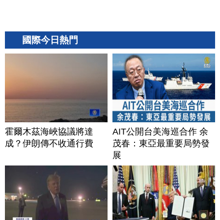
國際今日熱門
霍爾木茲海峽協議將達
AIT公開台美海巡合作 余
成？伊朗傳不收通行費
茂春：東亞最重要局勢發
展