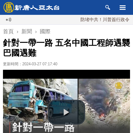
防堵中共！川普簽行政令 對多晶
首頁
›
新聞
›
國際
針對一帶一路 五名中國工程師遇襲
巴國遇難
更新時間：2024-03-27 07:17:40