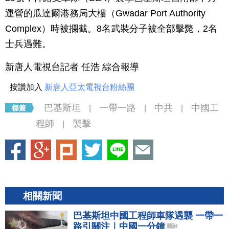
運營的瓜達爾港務局大樓（Gwadar Port Authority
Complex）時被攔截。8名武裝分子被全部擊斃，2名
士兵遇難。
新唐人電視台記者 任浩 綜合報導
按讚加入
新唐人亞太電視台粉絲團
巴基斯坦
一帶一路
中共
中國工
|
|
|
程師
襲擊
|
相關新聞
巴基斯坦中國工程師車隊遇襲 一帶一
路引關注｜中國一分鐘