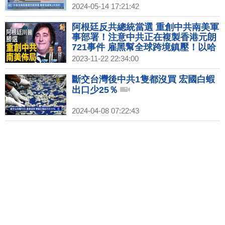
2024-05-14 17:21:42
阿根廷反共總統當選 重創中共南美軍
事部署！注意中共正在複製香港元朗
721事件 雇黑幫全球跨境鎮壓！以哈
就要停火？中共意圖在中東牽制美軍
2023-11-22 22:34:00
無果！｜桑普｜吳明杰｜新聞大破解
【2023年11月22日】
斷交台灣後中共1隻都沒買 宏國白蝦
出口少25％
2024-04-08 07:22:43