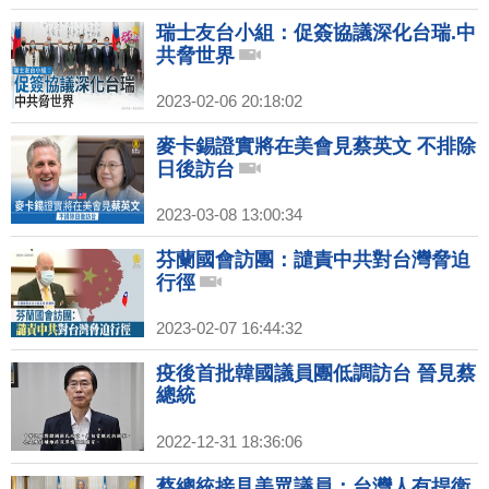
瑞士友台小組：促簽協議深化台瑞.中
共脅世界
2023-02-06 20:18:02
麥卡錫證實將在美會見蔡英文 不排除
日後訪台
2023-03-08 13:00:34
芬蘭國會訪團：譴責中共對台灣脅迫
行徑
2023-02-07 16:44:32
疫後首批韓國議員團低調訪台 晉見蔡
總統
2022-12-31 18:36:06
蔡總統接見美眾議員：台灣人有捍衛