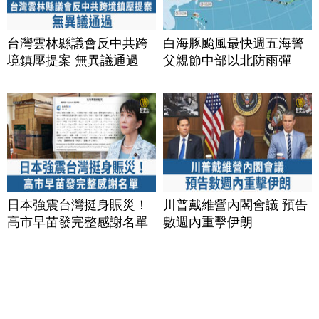
台灣雲林縣議會反中共跨
白海豚颱風最快週五海警
境鎮壓提案 無異議通過
父親節中部以北防雨彈
日本強震台灣挺身賑災！
川普戴維營內閣會議 預告
高市早苗發完整感謝名單
數週內重擊伊朗