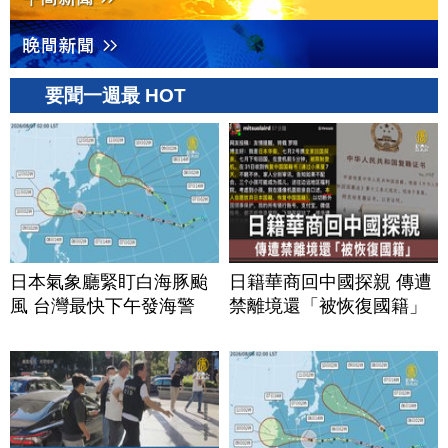
要聞一週最 HOT
日本氣象廳緊盯白海豚颱
日籍華商回中國探親 傳遭
風 台灣最快下午發海警
禁離境還「被恢復國籍」