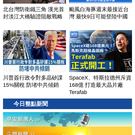
北台灣防衛鐵三角 漢光首
颱風白海豚週末最接近台
封淡江大橋驗證阻敵戰略
灣 最快9日可能登陸中國
川普簽行政令對多晶矽課
SpaceX、特斯拉德州斥資
15%關稅 防堵中共傾銷
168億 打造最大晶片廠
Terafab
今日整點新聞