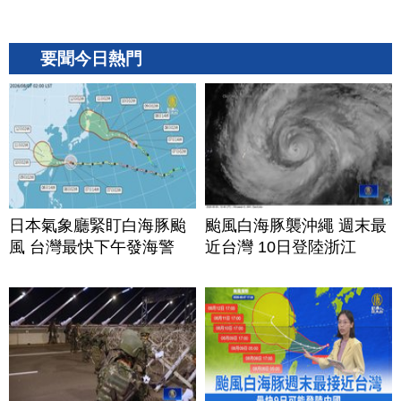
要聞今日熱門
日本氣象廳緊盯白海豚颱
颱風白海豚襲沖繩 週末最
風 台灣最快下午發海警
近台灣 10日登陸浙江