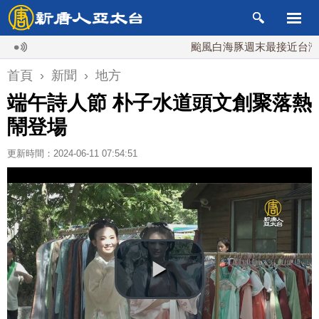
颱風白海豚週末最接近台灣 最快
首頁
›
新聞
›
地方
端午詩人節 朴子水道頭文創聚落熱
鬧登場
更新時間：2024-06-11 07:54:51