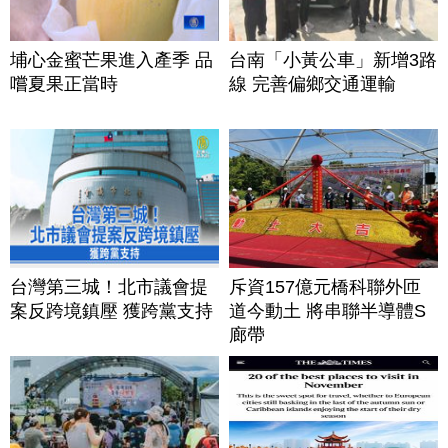
埔心金蜜芒果進入產季 品
台南「小黃公車」新增3路
嚐夏果正當時
線 完善偏鄉交通運輸
台灣第三城！北市議會提
斥資157億元橋科聯外匝
案反跨境鎮壓 獲跨黨支持
道今動土 將串聯半導體S
廊帶