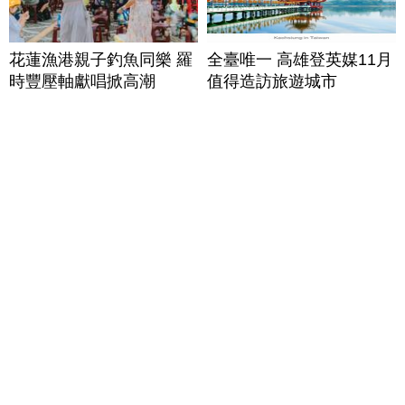
花蓮漁港親子釣魚同樂 羅
全臺唯一 高雄登英媒11月
時豐壓軸獻唱掀高潮
值得造訪旅遊城市