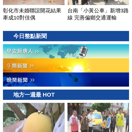
彰化市未婚聯誼開花結果
台南「小黃公車」新增3路
牽成10對佳偶
線 完善偏鄉交通運輸
今日整點新聞
地方一週最 HOT