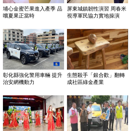
埔心金蜜芒果進入產季 品
屏東城鎮韌性演習 周春米
嚐夏果正當時
視導軍民協力實地操演
彰化縣強化警用車輛 提升
生態殺手「銀合歡」翻轉
治安網機動力
成社區綠金產業