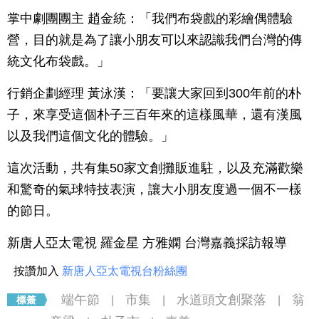
掌中劇團團主 趙金統：「我們布袋戲的彩繪偶體驗
營，目的就是為了讓小朋友可以來認識我們台灣的傳
統文化布袋戲。」
行銷企劃經理 黃泳漢：「要讓大家回到300年前的朴
子，來享受這個朴子三百年來的這樣風華，還有漢風
以及我們這個文化的體驗。」
這次活動，共有集50家文創攤販進駐，以及充滿歡樂
和驚奇的氣球特技表演，讓大小朋友度過一個不一樣
的節日。
新唐人亞太電視 羅金星 方雅嫻 台灣嘉義採訪報導
按讚加入
新唐人亞太電視台粉絲團
端午節
市集
水道頭文創聚落
翁
|
|
|