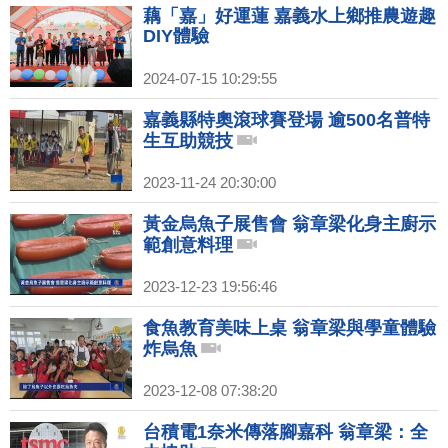
藕「嘉」好運蓮 嘉義水上鄉推農遊趣
DIY體驗
2024-07-15 10:29:55
嘉義縣特奧滾球賽登場 逾500名普特
生互助競技
2023-11-24 20:30:00
黃金烏魚子展售會 翁章梁化身主廚示
範創意料理
2023-12-23 19:56:46
食魚教育美味上桌 翁章梁與學童體驗
炸烏魚
2023-12-08 07:38:20
台積電1奈米傳落腳嘉科 翁章梁：全