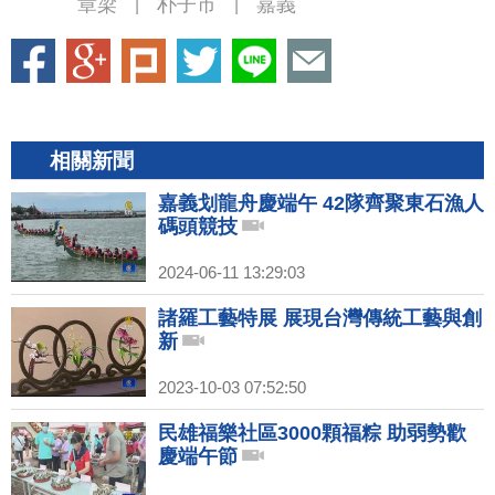
章梁
朴子市
嘉義
|
|
相關新聞
嘉義划龍舟慶端午 42隊齊聚東石漁人
碼頭競技
2024-06-11 13:29:03
諸羅工藝特展 展現台灣傳統工藝與創
新
2023-10-03 07:52:50
民雄福樂社區3000顆福粽 助弱勢歡
慶端午節