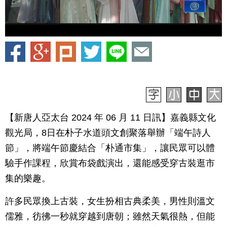
【新唐人亞太台 2024 年 06 月 11 日訊】嘉義縣文化
觀光局，8日在朴子水道頭文創聚落舉辦「端午詩人
節」，將端午節慶結合「朴通市集」，讓民眾可以體
驗手作課程，欣賞布袋戲演出，還能感受穿古裝逛市
集的樂趣。
許多民眾換上古裝，女生扮相古典柔美，男性則溫文
儒雅，彷彿一秒就穿越到唐朝；雖然天氣很熱，但能