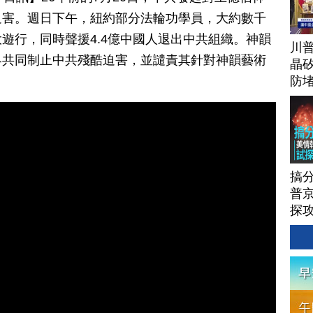
迫害。週日下午，紐約部分法輪功學員，大約數千
遊行，同時聲援4.4億中國人退出中共組織。神韻
川
界共同制止中共殘酷迫害，並譴責其針對神韻藝術
晶矽
防
搞
普京
探