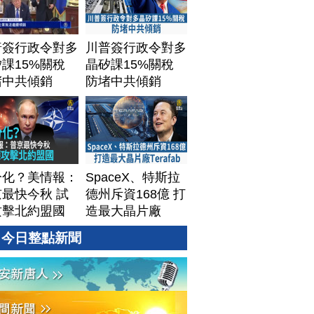
普簽行政令對多
川普簽行政令對多
課15%關稅
晶矽課15%關稅
堵中共傾銷
防堵中共傾銷
分化？美情報：
SpaceX、特斯拉
最快今秋 試
德州斥資168億 打
攻擊北約盟國
造最大晶片廠
Terafab
今日整點新聞