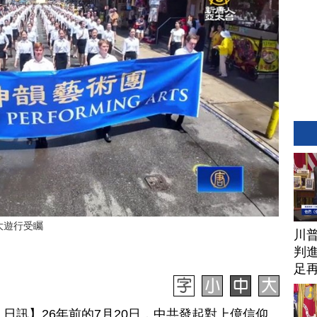
大遊行受矚
川
判進
足
 21 日訊】26年前的7月20日，中共發起對上億信仰