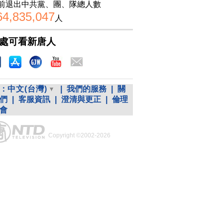
前退出中共黨、團、隊總人數
64,835,047
人
處可看新唐人
：
中文(台灣)
|
我們的服務
|
關
們
|
客服資訊
|
澄清與更正
|
倫理
會
Copyright ©2002-2026