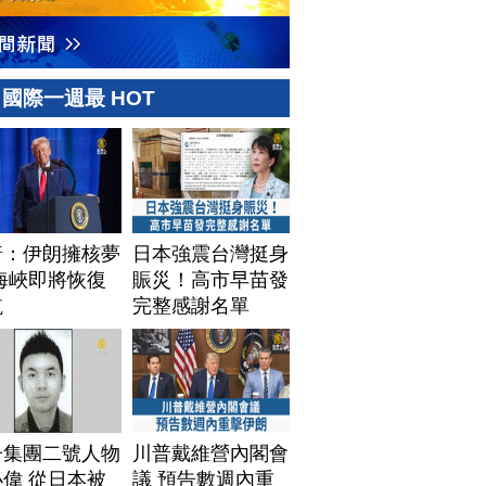
國際一週最 HOT
普：伊朗擁核夢
日本強震台灣挺身
海峽即將恢復
賑災！高市早苗發
航
完整感謝名單
子集團二號人物
川普戴維營內閣會
偉 從日本被
議 預告數週內重