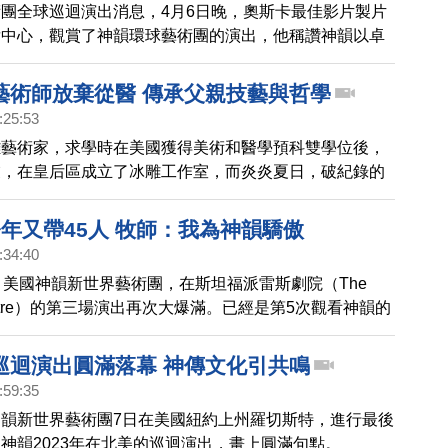
團全球巡迴演出消息，4月6日晚，奧斯卡最佳影片製片
肯中心，觀賞了神韻環球藝術團的演出，他稱讚神韻以卓
現五千年文明，傳遞「真善忍」的理念，意義重大。
藝術師放棄從醫 傳承父親技藝與哲學
:25:53
雕藝術家，求學時在美國獲得美術和醫學預科雙學位後，
業，在皇后區成立了冰雕工作室，而炎炎夏日，破紀錄的
續，冰雕成為熱門慶祝擺設，也為他帶來繁忙的工作。
年又帶45人 牧師：我為神韻驕傲
:34:40
，美國神韻新世界藝術團，在斯坦福派雷斯劇院（The
Theatre）的第三場演出再次大爆滿。已經是第5次觀看神韻的
希臘東正教牧師，馬克里斯先生(Gerasimos Makris)當
一起前來觀看。他讚歎演出精彩無比，充滿能量，表示為
巡迴演出圓滿落幕 神傳文化引共鳴
傲。
:59:35
韻新世界藝術團7日在美國紐約上州羅切斯特，進行最後
神韻2023年在北美的巡迴演出，畫上圓滿句點。