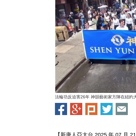
法輪功反迫害26年 神韻藝術家方陣在紐約
【新唐人亞太台 2025 年 07 月