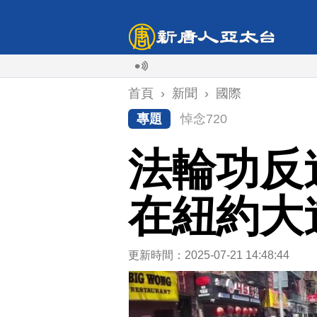
首頁
›
新聞
›
國際
專題
悼念720
法輪功反
在紐約大
更新時間：2025-07-21 14:48:44