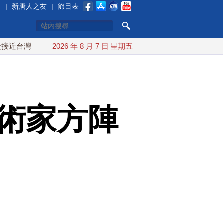
賽
|
新唐人之友
|
節目表
 最快9日可能登陸中國
2026 年 8 月 7 日 星期五
台灣漢光首結合城鎮演習 AIT連續發
藝術家方陣