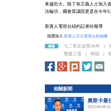
來越壯大。除了有正義人士加入遊
法輪功，國會眾議院更是在今年5
新唐人電視台紐約記者站報導
按讚加入
新唐人亞太電視台粉絲團
七二零反迫害26年
|
聲援三退
神韻
|
|
相關新聞
奧斯卡最
2023-04-08 21