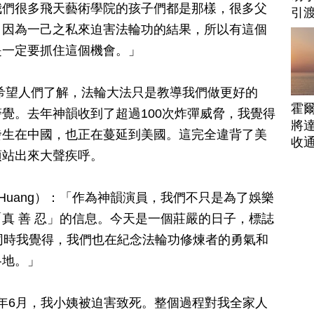
我們很多飛天藝術學院的孩子們都是那樣，很多父
引
，因為一己之私來迫害法輪功的結果，所以有這個
是一定要抓住這個機會。」
希望人們了解，法輪大法只是教導我們做更好的
霍
覺。去年神韻收到了超過100次炸彈威脅，我覺得
將
發生在中國，也正在蔓延到美國。這完全違背了美
收
須站出來大聲疾呼。
r Huang）：「作為神韻演員，我們不只是為了娛樂
真 善 忍」的信息。今天是一個莊嚴的日子，標誌
同時我覺得，我們也在紀念法輪功修煉者的勇氣和
各地。」
5年6月，我小姨被迫害致死。整個過程對我全家人