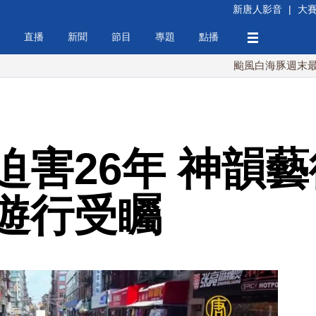
新唐人影音
|
大
直播
新聞
節目
專題
點播
颱風白海豚週末最接近台灣
迫害26年 神韻
遊行受矚