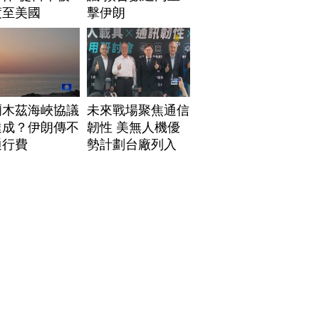
渡至美國
擊伊朗
爾木茲海峽協議
未來戰場聚焦通信
達成？伊朗傳不
韌性 美無人機優
通行費
勢計劃台廠列入