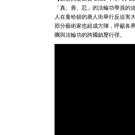
「真、善、忍」的法輪功學員的
人在曼哈頓的唐人街舉行反迫害大
部分藝術家也組成方陣，呼籲各
團與法輪功的跨國鎮壓行徑。