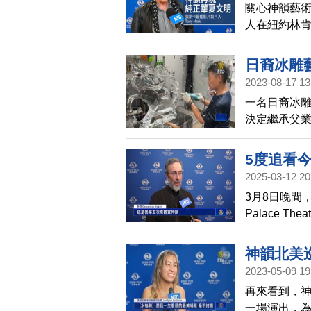
關心神韻藝術
人在紐約林
越的藝術再
日裔冰雕
2023-08-17 13
一名日裔冰
決定繼承父
高溫仍在繼
5度追看今
2025-03-12 20
3月8日晚間
Palace 
紐約布魯克林的
晚帶了45人
神韻北美
神韻感到驕
2023-05-09 19
再來看到，神
一場演出，為