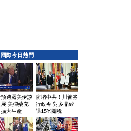
國際今日熱門
普預透露美伊談
防堵中共！川普簽
展 美彈藥充
行政令 對多晶矽
再擴大生產
課15%關稅