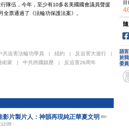
目
行隊伍，今年，至少有10多名美國國會議員聲援
4
月全票通過了《法輪功保護法案》。
隨
語言
中共迫害法輪功學員
紐約
反迫害大遊行
|
|
|
於我
藝術家
中共跨國鎮壓
反迫害26周年
|
|
委員
佳影片製片人：神韻再現純正華夏文明
:12:09