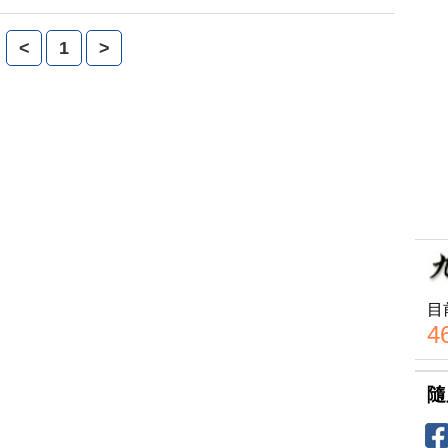
令明年不得再辦。評論指出，民眾喜歡什麼，廣電總局就
中共當局對文化領域的管制越來越殘酷。
<
1
>
目
4
隨