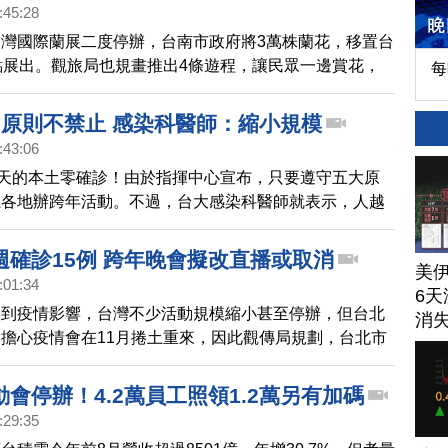
:45:28
灣國際蘭展二度停辦，台南市政府將3萬株蘭花，移置台
點展出。觀旅局也規畫推出4條遊程，讓民眾一邊賞花，
每
南。
5原則不禁止 感染科醫師：縮小規模
:43:06
3天的本土零確診！由於指揮中心宣布，只要遵守五大原
止各地辦跨年活動。不過，台大感染科醫師就表示，人越
呼籲各地將活動規模縮小。對於案771本土個案，發病
長達1周，醫師也表示，確實應該擔心。
週確診15例 跨年晚會擬改直播或取消
美
:01:34
6天
受到疫情影響，台灣不少活動規模縮小甚至停辦，但台北
消
擔心疫情會在11月捲土重來，因此觀傳局規劃，台北市
15例，跨年晚會就要改線上直播的方式進行、甚至停
聖誕晚會不跟進，辦不辦將根據中央的專業決定。
會停辦！4.2萬員工照領1.2萬另有加碼
:29:35