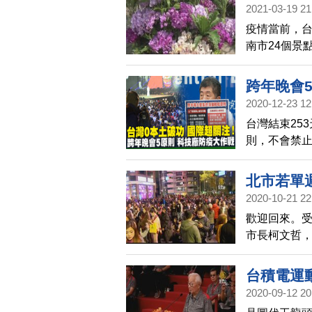
2021-03-19 21
疫情當前，台
南市24個景
一邊暢遊台
跨年晚會
2020-12-23 12
台灣結束25
則，不會禁
多風險越大，
後在社區活動
北市若單
2020-10-21 22
歡迎回來。
市長柯文哲，
若單週確診達
辦。但新北
台積電運動
2020-09-12 20