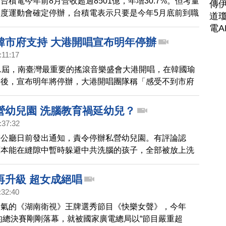
台積電今年前8月營收超過8501億，年增30.7%。但考量
傳
度運動會確定停辦，台積電表示只要是今年5月底前到職
道瓊
員工，每人可以領到1000元商品卡和1.2萬獎金，這回要發
電A
億的獎金。
韓市府支持 大港開唱宣布明年停辦
:11:17
1屆，南臺灣最重要的搖滾音樂盛會大港開唱，在韓國瑜
長後，宣布明年將停辦，大港開唱團隊稱「感受不到市府
量到未來可能會有更多無法克服的困難，因此11號晚
宣布，決定明年不再舉辦。
營幼兒園 洗腦教育禍延幼兒？
:37:32
辦公廳日前發出通知，責令停辦私營幼兒園。有評論認
原本能在縫隙中暫時躲避中共洗腦的孩子，全部被放上洗
。
再升級 超女成絕唱
:32:40
人氣的《湖南衛視》王牌選秀節目《快樂女聲》，今年
）的總決賽剛剛落幕，就被國家廣電總局以“節目嚴重超