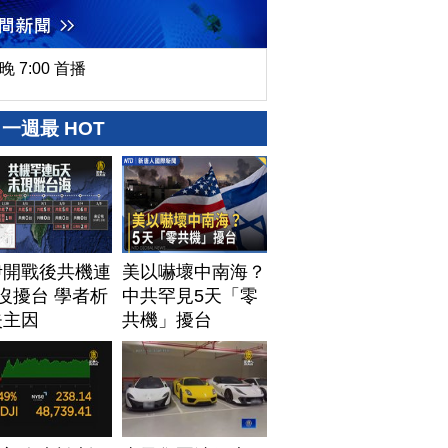
晚 7:00 首播
一週最 HOT
伊開戰後共機連
美以嚇壞中南海？
沒擾台 學者析
中共罕見5天「零
失主因
共機」擾台