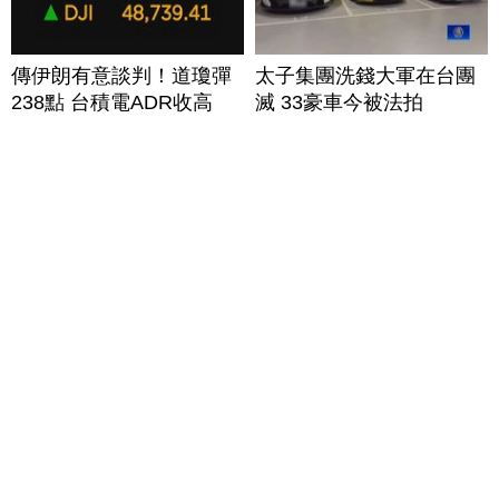
傳伊朗有意談判！道瓊彈
太子集團洗錢大軍在台團
238點 台積電ADR收高
滅 33豪車今被法拍