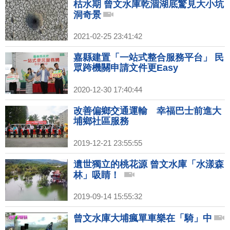
枯水期 曾文水庫乾涸湖底驚見大小坑
洞奇景
2021-02-25 23:41:42
嘉縣建置「一站式整合服務平台」 民
眾跨機關申請文件更Easy
2020-12-30 17:40:44
改善偏鄉交通運輸 幸福巴士前進大
埔鄉社區服務
2019-12-21 23:55:55
遺世獨立的桃花源 曾文水庫「水漾森
林」吸睛！
2019-09-14 15:55:32
曾文水庫大埔瘋單車樂在「騎」中