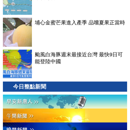
埔心金蜜芒果進入產季 品嚐夏果正當時
颱風白海豚週末最接近台灣 最快9日可
能登陸中國
今日整點新聞