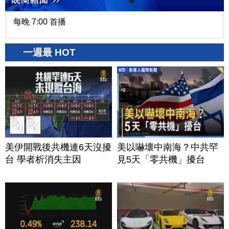
每晚 7:00 首播
一週最 HOT
美伊開戰後共機連6天沒擾
美以嚇壞中南海？中共罕
台 學者析消失主因
見5天「零共機」擾台