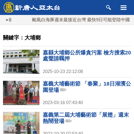
颱風白海豚週末最接近台灣 最快9日可能登陸中國
關鍵字：大埔鄉
嘉縣大埔鄉公所爆貪污案 檢方搜索20
處聲請羈押
2025-10-23 22:12:08
嘉義大埔藝術節 「春聚」18日湖濱公
園登場
2023-03-16 07:43:40
嘉義第二屆大埔藝術節「展翅」週末
熱鬧登場
2022-10-20 07:53:40