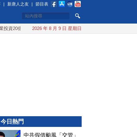
賽
|
新唐人之友
|
節目表
資20億美元
2026 年 8 月 9 日 星期日
中東局勢動盪 土耳其沙特巴基斯坦誓共同防禦
今日熱門
中共假借颱風「交管」