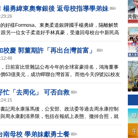
！楊勇緯東奧奪銀後 返母校指導學弟妹
:29:26
的好樣Formosa。東奧柔道銀牌國手楊勇緯，隔離解禁
日跟另一位女子柔道好手林真豪，受邀回母校台中新民高
雄式的歡迎，楊勇緯抱著飲水思源的感恩心情，致詞時還
，而學校也致贈金牌手鍊，預祝楊勇緯，2024巴黎奧
加校慶 郭董期許「再出台灣首富」
灣柔道，再添一金！
:12:48
到，日前富比世雜誌公布今年的全球富豪排名，鴻海董事
價63億美元，成功蟬聯台灣首富。而他今天(9號)以校友
國小120周年校慶時，更直接對在座的學弟妹們說，你
會出一個台灣首富。
仔忙「去周化」 可否自救
:24:15
委書記周永康落馬後，公安部、政法委等過去周永康控制
紛與周永康劃清界限，包括在報紙上表態、撤掉合照，就
想盡辦法遮擋住周永康的題詞。
台南母校 學弟妹獻勇士餐