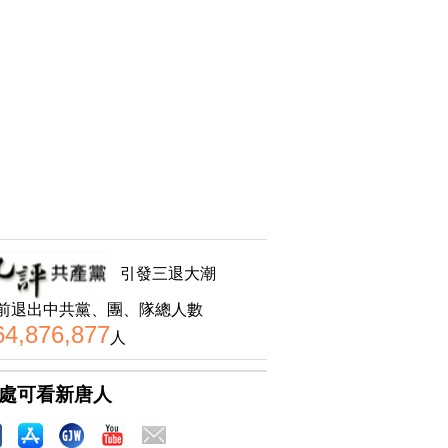
引發三退大潮
前退出中共黨、團、隊總人數
64,876,877
人
處可看新唐人