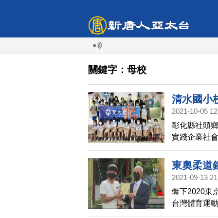
關鍵字：母校
清水國小
2021-10-05 12
​彰化縣社頭
實踐企業社
小的前庭工
園景觀更亮
東奧柔道
2021-09-13 21
奪下2020
台灣體育運
緯親手植牌