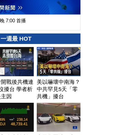
晚 7:00 首播
一週最 HOT
伊開戰後共機連
美以嚇壞中南海？
沒擾台 學者析
中共罕見5天「零
失主因
共機」擾台