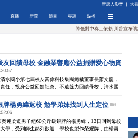
新唐人影音
|
大
直播
新聞
節目
專題
點播
降低對中稀土依賴 川普宣布礦業投
校友回饋母校 金融業響應公益捐贈愛心物資
:20:57
鄉清水國小第七屆校友富偉科技集團總裁董事長蕭文龍，
會責任，投身公益回饋社會、不遺餘力回饋母校，清水國
程，蕭文龍董事長出資四十萬元加上校友會的募款，讓校
麗，家長和老師停車便利又安全。
銀牌楊勇緯返校 勉學弟妹找到人生定位
:52:06
東京奧運柔道男子組60公斤級銀牌的楊勇緯，13日回到母校
動大學，受到師生熱列歡迎，學校也製作榮耀牌，由楊勇
，鑲嵌在校內的凱旋大道上。