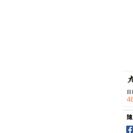
目
4
隨