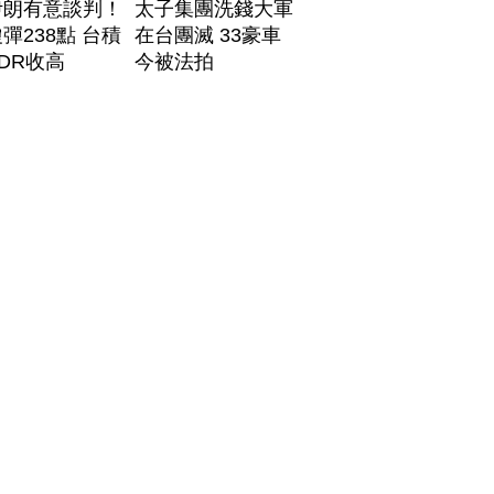
伊朗有意談判！
太子集團洗錢大軍
彈238點 台積
在台團滅 33豪車
DR收高
今被法拍