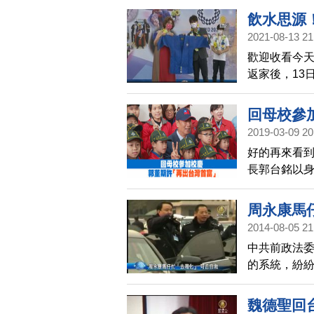
飲水思源
2021-08-13 21
歡迎收看今天
返家後，13
中，接受英
一度激動哽咽
回母校參
運，能替台
2019-03-09 20
好的再來看
長郭台銘以身
身分出席板橋
們當中一定
周永康馬
2014-08-05 21
中共前政法
的系統，紛
連母校，都
魏德聖回