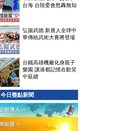
台海 台陸委會怒轟無知
弘揚武德 新唐人全球中
華傳統武術大賽將登場
台鐵高雄機廠化身親子
樂園 讓港都記憶在歡笑
中延續
今日整點新聞