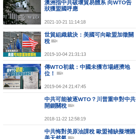
澳洲指中共破壞貿易體系 向WTO告
狀獲盟國呼應
2021-10-21 11:14:18
世貿組織裁決：美國可向歐盟加徵關
稅
2019-10-04 21:31:13
傳WTO初裁：中國未獲市場經濟地
位！
2019-04-24 21:47:45
中共可能被逐WTO？川普重申對中共
開鍘關稅
2018-11-22 12:58:19
中共悔對美原油課稅 歐盟補缺擬增購
美天然氣