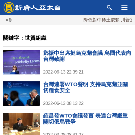
降低對中稀土依賴 川普宣布
關鍵字：世貿組織
鄧振中出席挺烏克蘭會議 烏國代表向
台灣致謝
2022-06-13 22:39:21
台灣連署WTO聲明 支持烏克蘭並關
切糧食安全
2022-06-13 08:13:22
羅昌發WTO會議發言 表達台灣嚴重
關切俄烏戰爭
2022-03-29 08:41:27