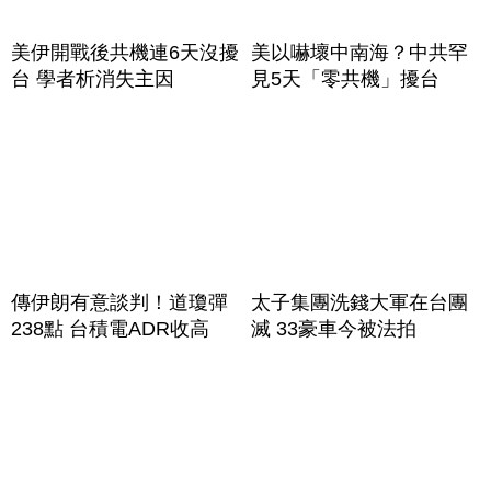
美伊開戰後共機連6天沒擾
美以嚇壞中南海？中共罕
台 學者析消失主因
見5天「零共機」擾台
傳伊朗有意談判！道瓊彈
太子集團洗錢大軍在台團
238點 台積電ADR收高
滅 33豪車今被法拍