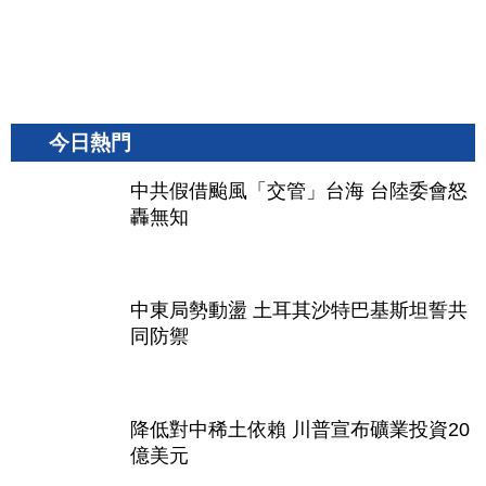
今日熱門
中共假借颱風「交管」台海 台陸委會怒
轟無知
中東局勢動盪 土耳其沙特巴基斯坦誓共
同防禦
降低對中稀土依賴 川普宣布礦業投資20
億美元