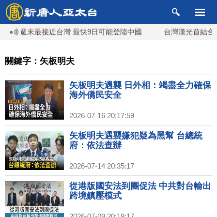
週末最接近台灣 最快9日可能登陸中國
台灣漢光首結合城鎮演習
關鍵字：矢板明夫
矢板明夫遇襲 日外相：竭盡全力確保
海外僑民安全
2026-07-16 20:17:59
矢板明夫遇襲嫌犯疑為黑幫 台總統
府：依法查辦
2026-07-14 20:35:17
從港版國安法到團促法 中共對台輸出
跨境鎮壓模式
2026-07-09 20:18:17