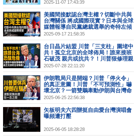
2025-11-07 17:43:39
美國間接默認台灣主權？切斷中共與
台灣關係 將成國際現實？日本與全球
媒體報導自民黨總裁選舉的奇特左傾
現象！柯克遭刺 美國轉折點 價值本
2025-09-17 21:58:35
質的回歸！｜宋國誠｜矢板明夫｜新
聞大破解 【2025年9月17日】
台日晶片結盟 川普「三支柱」圍堵中
共！孤立北京的全球佈局！誰來接班
石破茂 親共或抗共？！川普狠修理親
共李在明！中共如何「養套殺」自
2025-07-28 22:11:20
己？惹到以色列｜吳嘉隆｜矢板明夫
｜新聞大破解【2025年7月28日】
伊朗戰局只是開端？川普「停火令」
的真正意圖！川普「不可預測性」嚇
壞北京？一箭雙鵰牽動伊朗與台灣命
運！日韓領袖缺席北約峰會！藏對抗
2025-06-25 22:56:38
中共的終極佈局！｜宋國誠｜矢板明
夫｜新聞大破解【2025年6月25日】
矢板明夫六四辦挺自由愛台灣演唱會
曝頻遭打壓
2025-06-05 18:28:28