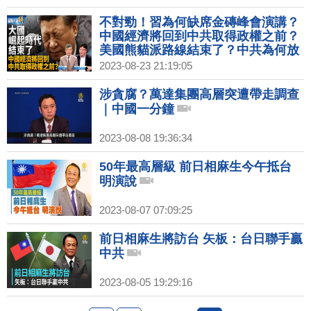
汗？｜矢板明夫｜李志德｜新聞大破
解 【2023年8月30日】
不對勁！習為何缺席金磚峰會演講？
中國經濟將回到中共取得政權之前？
美國熊貓派路線結束了？中共為何放
著恆大.碧桂園不救？因為後面還有更
2023-08-23 21:19:05
大的！｜吳嘉隆｜矢板明夫｜新聞大
破解 【2023年8月23日】
涉貪腐？萬達集團高層突遭帶走調查
｜中國一分鐘
2023-08-08 19:36:34
50年最高層級 前日相麻生今午抵台
明演說
2023-08-07 07:09:25
前日相麻生將訪台 矢板：台日聯手贏
中共
2023-08-05 19:29:16