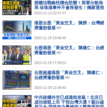
授權法戰略性聯合防禦！美軍分散佈
局 珍珠港事件不會再發生！獨家透視
港區議會選舉！高耀潔之後 再無揭露
2023-12-13 22:47:37
真相者？｜胡振東｜矢板明夫｜新聞
大破解 【2023年12月13日】
港股台股「黃金交叉」 陳揆：台灣經
濟蓬勃發展
2023-11-29 19:06:45
台股港股「黃金交叉」 陳建仁：台經
濟蓬勃發展
2023-11-29 17:39:23
台股超越港股「黃金交叉」 陳建仁：
台經濟蓬勃發展
2023-11-29 12:39:43
中共政權外交已成過街老鼠！北京已
成功借殼上市 干預台灣大選？藍白破