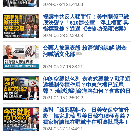
次聯合搜救演習！中共丟爛攤子 讓美
2024-07-24 21:44:03
國在中東頭疼？｜矢板明夫｜新聞大
破解 【2024年7月24日】
揭露中共反人類罪行！美中關係已徹
底決裂？「610辦公室」浮上檯面 具
指標意義？通過《法輪功保護法案》
不只口頭譴責！中共國是中國兒童人
2024-06-28 22:29:08
間地獄？｜宋國誠｜矢板明夫｜新聞
大破解 【2024年6月28日】
台藝人被逼表態 賴清德盼諒解.謝金
河喊話文化部
2024-05-27 19:38:21
伊朗空襲以色列 表演式襲擊？戰爭迴
避機制發揮作用？中東危機已近尾
聲？ 若試演到台海將如何？含蓄的日
本人為何直接點名中共？習誤判葉倫
2024-04-15 22:50:22
訪中行！｜吳嘉隆｜矢板明夫｜新聞
大破解 【2024年4月15日】
應對「新邪惡軸心」日美安保空前升
級！搞定北韓 對美日韓有積極意義？
獨家解讀韓在野黨李在明遭批屈共！
台灣最大問題：譴責自己人卻不批評
2024-03-27 21:44:31