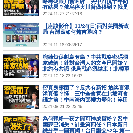
略籌碼跟川普叫牌！美中對抗十年間
有結果？俄烏停火川普做得到？俄是
重要戰略砝碼！台灣棒球得到日本社
2024-11-27 21:37:16
會尊敬！｜矢板明夫｜郭育仁｜新聞
大破解 【2024年11月27日】
【座談影音】11/24(日)面對美國新政
局 台灣應如何趨吉避凶？
2024-11-16 00:39:17
演練短促封島奪島？中共戰略密碼獨
家破解！針對台灣人的文革已開始？
北約有共識 俄烏戰必須結束！北韓軍
事緊張背後？中共正進行防衛性戰略
2024-10-18 22:16:03
移轉？｜宋國誠｜矢板明夫｜新聞大
破解 【2024年10月18日】
習真身露面了？反共有新招 放謠言混
淆真假？怪！三中全會竟在北戴河會
議之前！中南海內部權力變化！岸田
不選自民黨總裁是一招好棋？中共啟
2024-08-21 22:23:46
動接管台灣準備？｜矢板明夫｜新聞
大破解 【2024年8月21日】
為何拜粉一夜之間可轉成賀粉？習中
國夢已消失？計畫第四任？日本新日
鐵分手中國寶鋼！台日斷交52年 第一