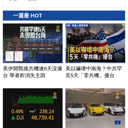
一週最 HOT
美伊開戰後共機連6天沒擾
美以嚇壞中南海？中共罕
台 學者析消失主因
見5天「零共機」擾台