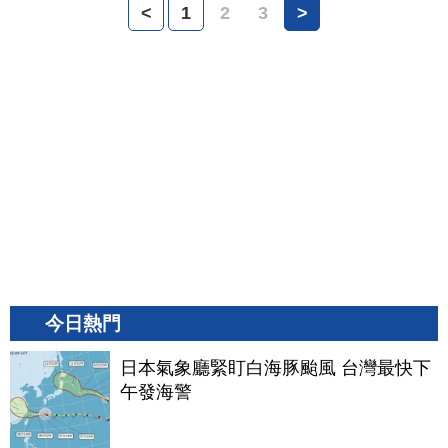
<
1
2
3
>
今日熱門
日本氣象廳緊盯白海豚颱風 台灣最快下
午發海警