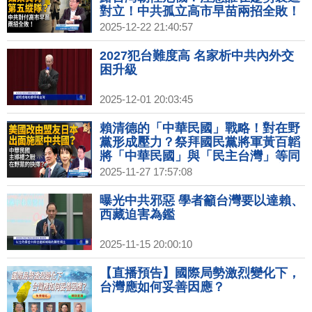
對立！中共孤立高市早苗兩招全敗！
顧慮期中選舉下的美中對奕？｜矢板
2025-12-22 21:40:57
明夫｜新聞大破解 【2025年12月22
日】
2027犯台難度高 名家析中共內外交
困升級
2025-12-01 20:03:45
賴清德的「中華民國」戰略！對在野
黨形成壓力？祭拜國民黨將軍黃百韜
將「中華民國」與「民主台灣」等同
起來！高市早苗將台灣安全納入美日
2025-11-27 17:57:08
戰略協作！｜矢板明夫｜新聞大破解
【2025年11月27日】
曝光中共邪惡 學者籲台灣要以達賴、
西藏迫害為鑑
2025-11-15 20:00:10
【直播預告】國際局勢激烈變化下，
台灣應如何妥善因應？