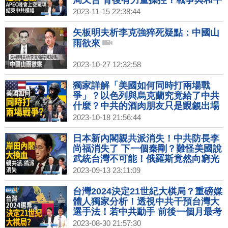
局又合 背後有力量操控？戰爭與和平
的選擇是假議題！哈瑪斯跟中共學戰
2023-11-15 22:38:44
術？｜矢板明夫｜吳瑟致｜新聞大破
解 【2023年11月15日】
矢板明夫析李克強猝死疑點：中國山
雨欲來
2023-10-27 12:32:58
獨家詳解「美國如何同時打兩場戰
爭」？以色列與烏克蘭究竟給了中共
什麼？中共的酒肉朋友只是覬覦出場
費！台灣若有事 就是志同道合的朋友
2023-10-18 21:56:44
有事！｜胡振東｜矢板明夫｜新聞大
破解 【2023年10月18日】
日本新內閣親共派消失！中共防長李
尚福消失了 下一個秦剛？難怪美國說
武統台灣不可能！俄羅斯竟然向窮光
蛋北韓伸手！越南成全球供應鏈移轉
2023-09-13 23:11:09
首選？｜黃清龍｜矢板明夫｜新聞大
破解 【2023年9月13日】
台灣2024決定21世紀大棋局？重磅媒
體人獨家分析！透視中共干預台灣大
選手法！若中共動手 前後一個月最考
驗領導人！台灣要做烏克蘭還是阿富
2023-08-30 21:57:30