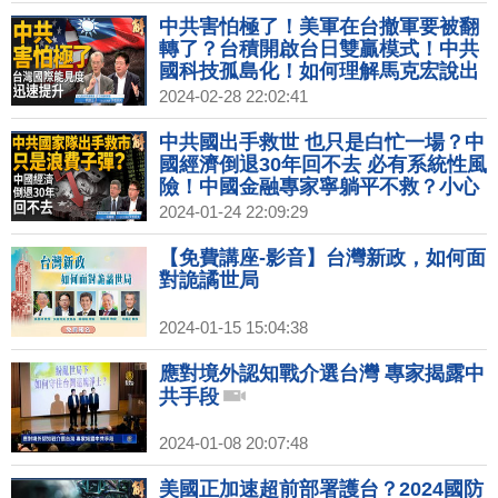
中共？｜明居正｜矢板明夫｜新聞大
破解 【2024年3月27日】
中共害怕極了！美軍在台撤軍要被翻
轉了？台積開啟台日雙贏模式！中共
國科技孤島化！如何理解馬克宏說出
兵烏克蘭？習近平心虛根本無暇搞經
2024-02-28 22:02:41
濟工作！｜明居正｜矢板明夫｜新聞
大破解 【2024年2月28日】
中共國出手救世 也只是白忙一場？中
國經濟倒退30年回不去 必有系統性風
險！中國金融專家寧躺平不救？小心
中共將金融危機轉為社會危機！台日
2024-01-24 22:09:29
推安保？｜吳嘉隆｜矢板明夫｜新聞
大破解 【2024年1月24日】
【免費講座-影音】台灣新政，如何面
對詭譎世局
2024-01-15 15:04:38
應對境外認知戰介選台灣 專家揭露中
共手段
2024-01-08 20:07:48
美國正加速超前部署護台？2024國防