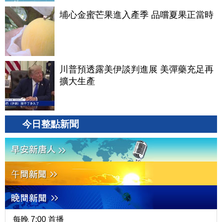
埔心金蜜芒果進入產季 品嚐夏果正當時
川普預透露美伊談判進展 美彈藥充足再
擴大生產
今日整點新聞
每晚 7:00 首播