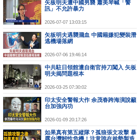
矢板明夫遭中國男襲 蕭美琴喊「警
訊」不允許暴力
2026-07-07 13:03:15
矢板明夫遇襲濺血 中國籍嫌犯變裝潛
逃機場落網
2026-07-06 19:46:14
中共駐日領館遭自衛官持刀闖入 矢板
明夫揭問題根本
2026-03-25 07:30:02
印太安全警報大作 余茂春跨海演說籲
台加強內功
2026-01-09 20:17:26
如果真有第五縱隊？孤狼張文攻擊 暴
露台灣韌性危機！注意誰在趁勢製造