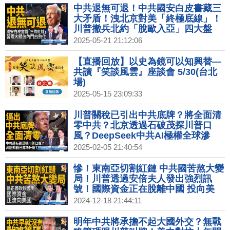
中共退無可退！中共國安白皮書藏三
大矛盾！洩北京對美「終極底線」！
川普撤兵北約「脫歐入亞」四大盤
算！普丁和談是「真心」？共軍內亂
2025-05-21 21:12:06
台海動武無望！｜宋國誠｜矢板明夫
｜新聞大破解 【2025年5月21日】
【直播回放】以史為鏡可以知興替—
共讀『笑談風雲』座談會 5/30(台北
場)
2025-05-15 23:09:33
川普關稅已引出中共底牌？將全面清
零中共？北京透過石破茂探川普口
風？DeepSeek中共AI極權全球滲
透！中共藉鐵桿小國降格台灣外交機
2025-02-05 21:40:54
構背後圖謀？｜宋國誠｜矢板明夫｜
新聞大破解 【2025年2月5日】
慘！東南亞切割紅鏈 中共國苦熬大變
局！川普透過安倍夫人發出強烈訊
號！國際資金正在脫離中國 投向美
國！多疑猜忌 北京政權不穩？紅色滲
2024-12-18 21:44:11
透台灣無感？｜吳嘉隆｜矢板明夫｜
新聞大破解 【2024年12月18日】
明年中共將承擔不起大國外交？無戰