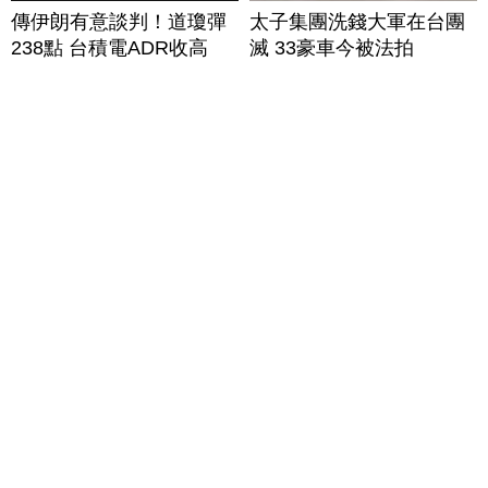
傳伊朗有意談判！道瓊彈
太子集團洗錢大軍在台團
238點 台積電ADR收高
滅 33豪車今被法拍