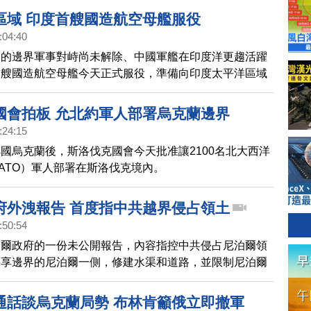
區域 印度首艘國造航空母艦服役
:04:40
國的邊界軍事對峙尚未解除、中國軍艦在印度洋更趨活躍
首艘國造航空母艦今天正式服役，準備向印度太平洋區域
，維護印度安全利益。
國會拍板 允北約軍人部署烏克蘭邊界
:24:15
國烏克蘭後，斯洛伐克國會今天批准讓2100名北大西洋
ATO）軍人部署在斯洛伐克境內。
府外洩報告 首度指中共越界侵占領土
:50:54
泊爾政府的一份未公開報告，內容指控中共侵占尼泊爾領
共享邊界的尼泊爾一側，修建水渠和道路，並限制尼泊爾
活動。外媒分析，北京可能是藉此提防印度，並切斷藏人
通話談烏克蘭局勢 布林肯籲俄立即撤軍