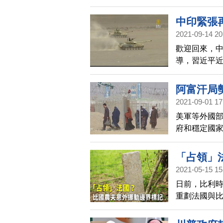
中印緊張
2021-09-14 20
歡迎回來，中
導，習近平
履行好衛國戍
一次針對中印
阿富汗局
印度與多國
2021-09-01 17
哈薩克等11
美軍等外國部
指出，印度
府和穩定國
勢。
「占領」
2021-05-15 15
日前，比利
重劃法國與比
縮小，引起