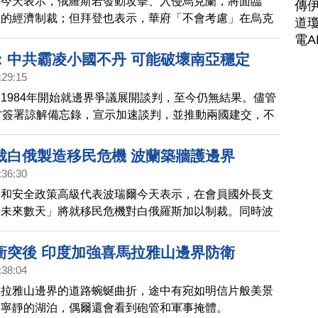
登今天表示，俄羅斯若發動攻擊、入侵烏克蘭，將面臨
傳
」的經濟制裁；但拜登也表示，華府「不會考慮」在烏克
道瓊
美軍作為嚇阻俄羅斯入侵的方式。
電A
：中共霸凌小國不丹 可能破壞南亞穩定
:29:15
1984年開始就邊界爭議展開談判，至今仍無結果。儘管
方簽署諒解備忘錄，宣示加速談判，並推動兩國建交，不
，此舉並不能掩蓋中國近年鯨吞蠶食不丹領土的事實。
裁白俄製造移民危機 波蘭築牆護邊界
:36:30
交和安全政策高級代表波瑞爾今天表示，在會員國外長支
「未來數天」將就移民危機對白俄羅斯加以制裁。同時波
羅斯邊界修建隔牆，以阻擋移民湧入。
衝突後 印度加強喜馬拉雅山邊界防衛
:38:04
馬拉雅山邊界的道路蜿蜒曲折，途中有宛如明信片般美景
和寧靜的湖泊，偶爾還會看到砲管和軍事掩體。