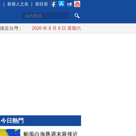
賽
|
新唐人之友
|
節目表
灣 最快9日可能登陸中國
2026 年 8 月 8 日 星期六
台灣漢光首結合城鎮演習 AIT連續
今日熱門
颱風白海豚週末最接近