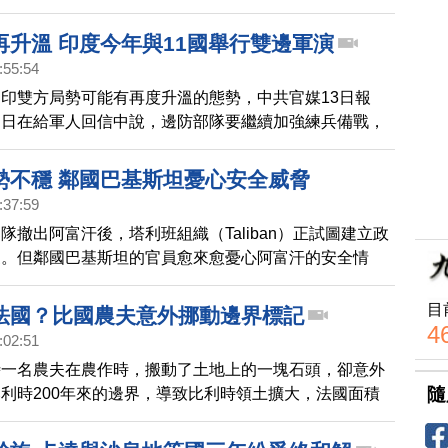
再升溫 印度今年與11國舉行雙邊軍演
:55:54
印雙方局勢可能有再度升溫的態勢，中共官媒13日報
近日在給軍人回信中說，邊防部隊要繼續加強練兵備戰，
邊職責。這是繼7月份習近平到西藏視察後，中共官方再
問題的放風。而13日，印媒《經濟時報》也報導，今年
勢不穩 鄰國巴基斯坦憂心安全威脅
展開雙邊和多邊軍演的數量「前所未有」，包括俄羅斯、
:37:59
 個國家。未來還將與英國、美國、法國等舉行軍演。印媒
隊撤出阿富汗後，塔利班組織（Taliban）正試圖建立政
當前的軍事舉動是劍指中共。
家。但鄰國巴基斯坦的官員愈來愈憂心阿富汗的安全情
目
法國？比國農夫意外挪動邊界標記
4
:02:51
時一名農夫在農作時，搬動了土地上的一塊石頭，卻意外
隨
利時200年來的邊界，導致比利時領土擴大，法國面積
轟動。