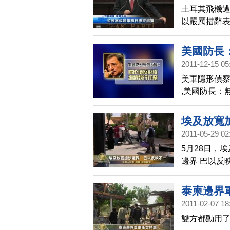
土耳其飛機
以嚴厲措辭
會被視為軍
美國防長
2011-12-15 05
美軍隱形偵
,美國防長：
埃及放寬
2011-05-29 02
5月28日，
邊界 巴以反
泰柬邊界
2011-02-07 18
雙方都動用