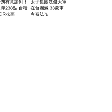
伊朗有意談判！
太子集團洗錢大軍
彈238點 台積
在台團滅 33豪車
DR收高
今被法拍