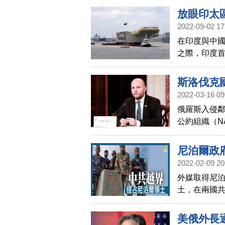
放眼印太
2022-09-02 17
在印度與中
之際，印度
投射影響力
斯洛伐克
2022-03-16 09
俄羅斯入侵鄰
公約組織（N
尼泊爾政
2022-02-09 20
外媒取得尼
土，在兩國
農民的放牧
出逃路線。
美俄外長