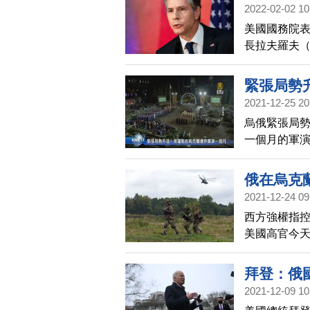
2022-02-02 10
美國國務院表示
長拉夫羅夫（S
降溫，並從
緊張局勢
2021-12-25 20
烏俄緊張局
一個月的軍
俄在烏克
2021-12-24 09
西方強權指
美國高官今天
拜登：俄
2021-12-09 10
協防