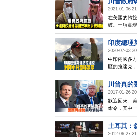
川普政府
2021-01-06 21
在美國的斡
破。一項實
印度總理
2020-07-03 20
中印兩國多
區的拉達克
陣中共的意
川普真的
2017-01-26 20
歡迎回來。
命令，其中
且，川普說，
墨西哥總統
土耳其：
這筆錢。
2012-06-27 21