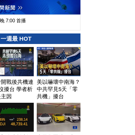
晚 7:00 首播
一週最 HOT
伊開戰後共機連
美以嚇壞中南海？
沒擾台 學者析
中共罕見5天「零
失主因
共機」擾台