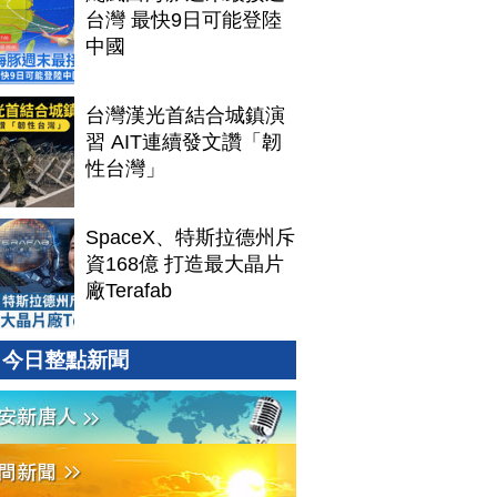
台灣 最快9日可能登陸
中國
台灣漢光首結合城鎮演
習 AIT連續發文讚「韌
性台灣」
SpaceX、特斯拉德州斥
資168億 打造最大晶片
廠Terafab
今日整點新聞