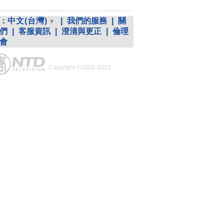
：
中文(台灣)
|
我們的服務
|
關
們
|
客服資訊
|
澄清與更正
|
倫理
會
Copyright ©2002-2023