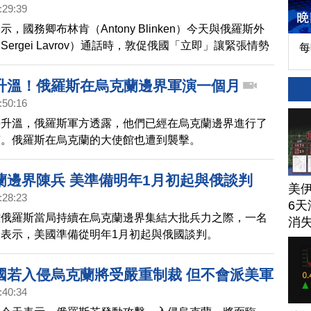
:29:39
，國務卿布林肯（Antony Blinken）今天與俄羅斯外
ergei Lavrov）通話時，敦促俄國「立即」讓緊張情勢
每
烏克蘭邊界撤軍。
升溫！俄羅斯在烏克蘭邊界軍演一個月
:50:16
勢升溫，俄羅斯軍方透露，他們已經在烏克蘭邊界進行了
演。俄羅斯在烏克蘭的大使館也遭到襲擊。
蘭邊界陳兵 美準備明年1月初起與俄談判
美
:28:23
6天
控俄羅斯當局持續在烏克蘭邊界集結大批兵力之際，一名
消
表示，美國準備從明年1月初起與俄國談判。
國若入侵烏克蘭將受嚴重制裁 但不會派美軍
:40:34