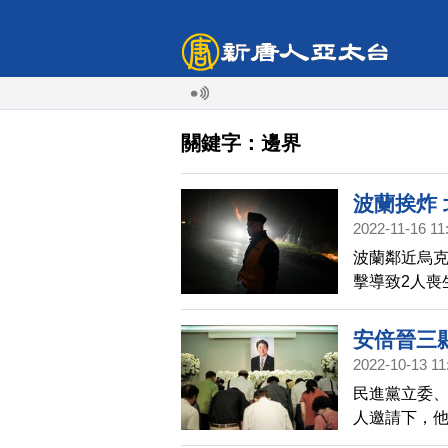
關鍵字：邊界
波蘭挨炸
2022-11-16 11
波蘭鄰近烏克
擊導致2人喪
各方關注俄
安倍晉三
2022-10-13 11
民進黨立委
人邀請下，他
倍晉三的家鄉