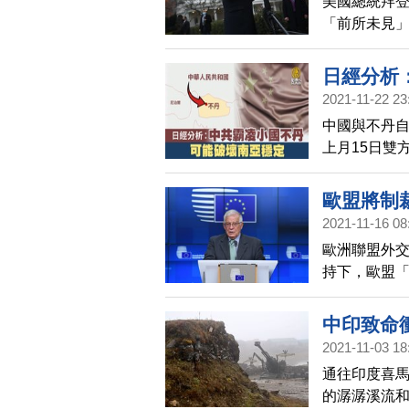
美國總統拜
「前所未見
蘭地面部署
日經分析
2021-11-22 23
中國與不丹自
上月15日雙
過專家批評
歐盟將制
2021-11-16 08
歐洲聯盟外
持下，歐盟
蘭將沿白俄
中印致命
2021-11-03 18
通往印度喜
的潺潺溪流