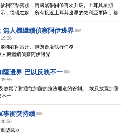
遭敘利亞擊落後，兩國緊張關係再次升級。土耳其星期二
表示，從現在起，所有接近土耳其邊界的敘利亞軍隊，都
事威脅。
：無人機繼續偵察阿伊邊界
:19:06
察飛機在阿富汗、伊朗邊境執行任務
無人機繼續偵察阿伊邊界
加薩邊界 巴以反映不一
:09:59
埃及放鬆了對通往加薩的拉法通道的管制。 ,埃及放寬加薩
映不一
軍事衝突持續
:48:56
了重型武器