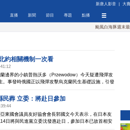
新唐人影音
|
大
直播
新聞
節目
專題
點播
颱風白海豚週末最接近台
 北約相關機制一次看
:41:12
蘭邊界的小鎮普熱沃多（Przewodow）今天疑遭飛彈攻
生。事發時俄國正以飛彈攻擊烏克蘭民生基礎設施，引發
烏戰事會否延燒北約。
縣民葬 立委：將赴日參加
:39:44
、亞東國會議員友好協會會長郭國文今天表示，在日本友
14日將與民進黨立委沈發惠赴日，參加日本已故首相安
山口縣，於15日舉辦的追悼安倍晉三縣民葬。