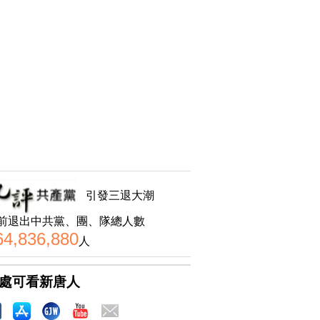
引發三退大潮
前退出中共黨、團、隊總人數
64,836,880
人
處可看新唐人