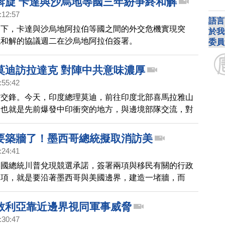
斡旋 卡達與沙烏地等國三年紛爭終和解
:12:57
語言
旋下，卡達與沙烏地阿拉伯等國之間的外交危機實現突
於我
現和解的協議週二在沙烏地阿拉伯簽署。
委員
莫迪訪拉達克 對陣中共意味濃厚
:55:42
方交鋒。今天，印度總理莫迪，前往印度北部喜馬拉雅山
，也就是先前爆發中印衝突的地方，與邊境部隊交流，對
味濃厚。
要築牆了！墨西哥總統擬取消訪美
:24:41
美國總統川普兌現競選承諾，簽署兩項與移民有關的行政
一項，就是要沿著墨西哥與美國邊界，建造一堵牆，而
這80億美元的築牆費用，墨西哥會百分之百支付。不過
講話了，他譴責川普的決定，更放話，說墨西哥才不會付
敘利亞靠近邊界視同軍事威脅
:30:47