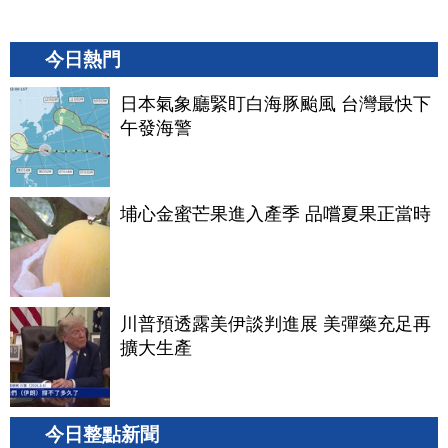
今日熱門
日本氣象廳緊盯白海豚颱風 台灣最快下
午發海警
埔心金蜜芒果進入產季 品嚐夏果正當時
川普預透露美伊談判進展 美彈藥充足再
擴大生產
今日整點新聞