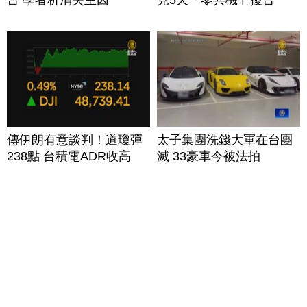
台 學者析消失主因
見5天「零共機」擾台
傳伊朗有意談判！道瓊彈
太子集團洗錢大軍在台團
238點 台積電ADR收高
滅 33豪車今被法拍