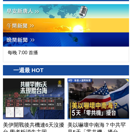
每晚 7:00 首播
一週最 HOT
美伊開戰後共機連6天沒擾
美以嚇壞中南海？中共罕