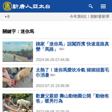
今年第6次！朝鮮發射彈道導
關鍵字：迷你馬
蹺家「迷你馬」誤闖西濱 快速道路真
變「馬路」
2024-06-26 07:44:36
太熱了！迷你馬愛吹冷氣 猩猩頭蓋毛
巾消暑
2023-07-15 19:38:36
歡慶父親節 壽山動物園公開「動物爸
爸」暖男行為
2022-08-08 10:25:16