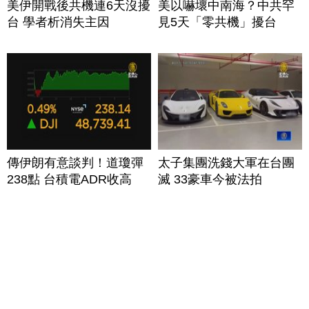
美伊開戰後共機連6天沒擾
美以嚇壞中南海？中共罕
台 學者析消失主因
見5天「零共機」擾台
傳伊朗有意談判！道瓊彈
太子集團洗錢大軍在台團
238點 台積電ADR收高
滅 33豪車今被法拍