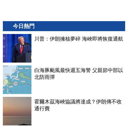
今日熱門
川普：伊朗擁核夢碎 海峽即將恢復通航
白海豚颱風最快週五海警 父親節中部以
北防雨彈
霍爾木茲海峽協議將達成？伊朗傳不收
通行費