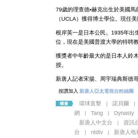
79歲的理查德•赫克出生於美國馬
（UCLA）獲得博士學位。現任
根岸英一是日本公民。1935年
位，現在是美國普渡大學的特聘
獲獎者中年齡最大的是日本人鈴木
授。
新唐人記者宋揚、周宇瑞典斯德
按讚加入
新唐人亞太電視台粉絲團
環球直擊
諾貝爾
|
|
網
Tang
Dynasty
|
|
新唐人中文台
資訊
|
台
ntdtv
新唐人电
|
|