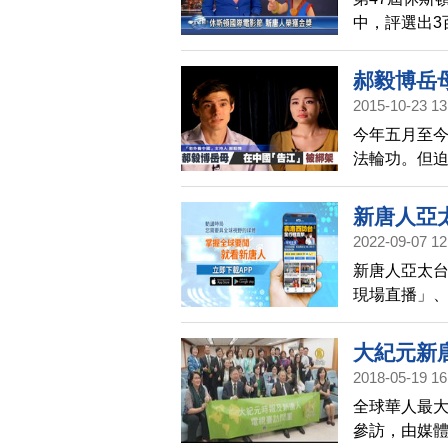
中，評選出3
人亞太台製作
節目金獎，
郝毅博岳
2015-10-23 13
今年五月至今
法輪功。但迫
阻擋「法辦迫
主持人郝毅
新唐人亞
警方抓捕。
2022-09-07 12
聞！
新唐人亞太台
現場直播」
章」等好用
大紀元新
2018-05-19 16
全球華人最
參訪，由媒