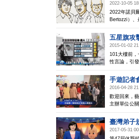
2022-10-05 18
2022年諾貝
Bertozzi
斯（K. Barr
五星旗攻
2015-01-02 21
101大樓前
性言論，引
察、採訪，
記者手機，
手遊記者
決，判處愛
2016-04-28 21
的自由採訪
歡迎回來，
主辦單位公
背後有中國
臺灣弟子
2017-05-31 00
第47屆休斯