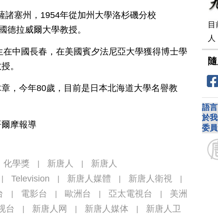
薩諸塞州，1954年從加州大學洛杉磯分校
目
美國德拉威爾大學教授。
人
出生在中國長春，在美國賓夕法尼亞大學獲得博士學
隨
教授。
章，今年80歲，目前是日本北海道大學名譽教
語言
於我
哥爾摩報導
委員
化學獎
新唐人
新唐人
|
|
Television
新唐人媒體
新唐人衛視
|
|
|
|
台
電影台
歐洲台
亞太電視台
美洲
|
|
|
|
视台
新唐人网
新唐人媒体
新唐人卫
|
|
|