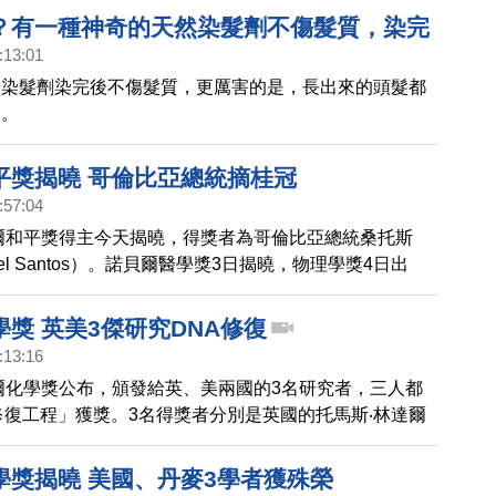
。
？有一種神奇的天然染髮劑不傷髮質，染完
:13:01
出黑髮｜胡乃文開講04
的染髮劑染完後不傷髮質，更厲害的是，長出來的頭髮都
。。
平獎揭曉 哥倫比亞總統摘桂冠
:57:04
貝爾和平獎得主今天揭曉，得獎者為哥倫比亞總統桑托斯
nuel Santos）。諾貝爾醫學獎3日揭曉，物理學獎4日出
日公布，今天(7日)宣布和平獎得主後，10日將公布經濟
學獎則將於13日宣布。
獎 英美3傑研究DNA修復
:13:16
貝爾化學獎公布，頒發給英、美兩國的3名研究者，三人都
修復工程」獲獎。3名得獎者分別是英國的托馬斯‧林達爾
‧莫德里奇 和 美國的阿齊茲‧桑賈爾，瑞典皇家科學院
研究貢獻，提供了活體細胞運作的認識，並有助於研發新
學獎揭曉 美國、丹麥3學者獲殊榮
。明天將頒發諾貝爾文學獎。