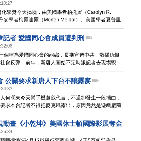
:10:27
爾化學獎今天揭曉，由美國學者柏托齊（Carolyn R.
）、丹麥學者梅爾達爾（Morten Meldal）、美國學者夏普里
y Sharpless）共享殊榮。
擊記者 愛國同心會成員遭判刑
:32:06
，一個稱為愛國同心會的組織，長期宣傳中共，散播仇恨
發社會反彈，前年，新唐人開始不定時派記者去現場觀
卻遭到同心會成員，以五星旗攻擊、阻撓拍攝，甚至毀損
去年，檢方對這起案件提起公訴，而台北地院日前作出判
會 公關要求新唐人下台不讓露麥
國同心會成員，強制罪及公然侮辱罪，也保障了新聞記者
:34:33
權利。
藝人何潤東今天幫手機遊戲代言，不過卻發生一段插曲，
關要求本台記者不得把麥克風露出，原因竟然是遊戲廠商
廠商。
規動畫《小乾坤》美國休士頓國際影展奪金
:26:34
頓國際電影節4月12號舉行頒獎典禮，4千5百多部作品