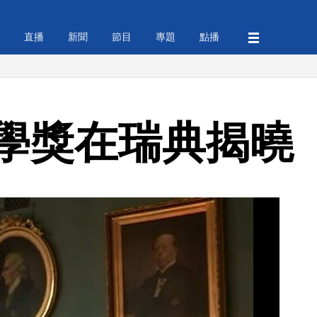
直播
新聞
節目
專題
點播
學獎在瑞典揭曉