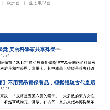
欧洲台
亚太电视台
|
|
學獎 美兩科學家共享殊榮
:45:24
院頒布了2012年度諾貝爾化學獎得主為美國兩名科學家
夫科維茨和布賴恩．庫畢卡。其中庫畢卡曾經是萊夫科維
究生。兩人因對人體細胞中“G-蛋白偶聯受體的研究”有
獲此殊榮。
顏】不用買昂貴保養品，輕鬆體驗古代皇后
:53:25
美容法「面白脫如雪，身光白如素」 | 胡乃
點來說，「皮膚是五臟六腑的鏡子」，大多數的東方女性
皙，看起來就漂亮、健康。在古代，皇后貴妃為博得皇帝
十分注重身體各部位的保養，使得自己「面白脫如雪，身