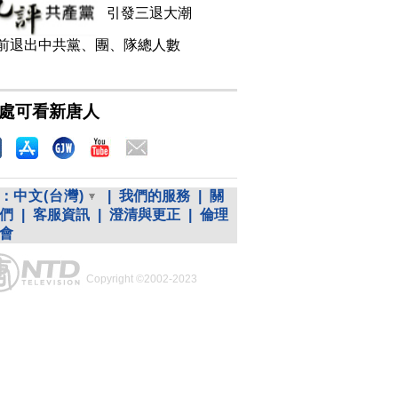
引發三退大潮
前退出中共黨、團、隊總人數
處可看新唐人
：
中文(台灣)
|
我們的服務
|
關
們
|
客服資訊
|
澄清與更正
|
倫理
會
Copyright ©2002-2023