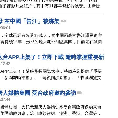
百多部影片及短片，其中有11部華裔影片獲獎。由新唐
的3D兒童動畫片《天庭小子-小乾坤》 獲得兒童類電視
也是台灣第一部榮獲這項殊榮的動畫影片。
母 在中國「告江」被綁架
:36:04
，全球已經有超過19萬人，向中國兩高控告江澤民迫害
害持續16年，形成的龐大犯罪利益集團，目前還在試圖
害元兇」。新唐人氣象主播 臣倩的媽媽，同時也是老外
博的岳母，就因為控告江澤民，在這個星期三，被黑龍江
太台APP上架了！立即下載 隨時掌握重要新
:12:43
APP上架了！隨時掌握國際大事，持續為您提供「重要
、「新聞即時推播」、「電視同步直播」、「收藏瀏覽文
功能，邀請大家一起來下載。
唐人媒體集團 受台政府邀約參訪
:07:44
大媒體集團，大紀元新唐人媒體集團受台灣政府邀約來台
體集團總裁唐忠，親自率領紐約、澳洲、香港、台灣等，