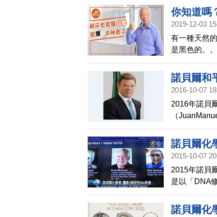
光白如素」
你知道嗎
2019-12-03 15
後還能長
有一種天然
是黑色的。
諾貝爾和
2016-10-07 18
2016年諾
（JuanMa
爐，化學獎5
學獎贏家，文
諾貝爾化學
2015-10-07 20
2015年諾
是以「DNA
、美國的保羅
說，他們的
諾貝爾化
的癌症療法