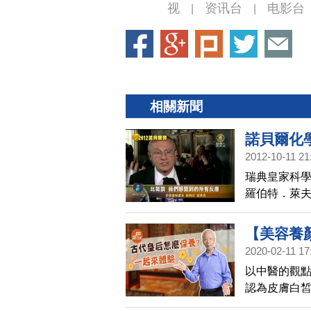
视
资讯台
电影台
|
|
相關新聞
諾貝爾化
2012-10-11 21
瑞典皇家科學
羅伯特．萊
茨的博士後研
卓越成就而
【美容養
2020-02-11 17
級的護膚
以中醫的觀
文開講02
認為皮膚白
的寵愛，也