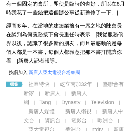
有一個固定的會所，即使是臨時的也好，所以在8月
時我花了一些錢把這個辦公事從新整修了一下。]
經商多年、在當地的建築業擁有一席之地的陳會長
在談到為何義務接下會長重任時表示：[我從服務僑
界以後，認識了很多新的朋友，而且最感動的是每
個人都是一本書，每個人都願意把那本書打開讓你
看。]新唐人記者報導。
按讚加入
新唐人亞太電視台粉絲團
社區特快
屹立南加32年
臺聯會有
|
|
新家
新唐人
新唐人
|
|
網
Tang
Dynasty
Television
|
|
|
|
新唐人媒體
新唐人衛視
新唐人中
|
|
文台
資訊台
電影台
歐洲台
|
|
|
|
亞太電視台
美洲台
ntdtv
新唐
|
|
|