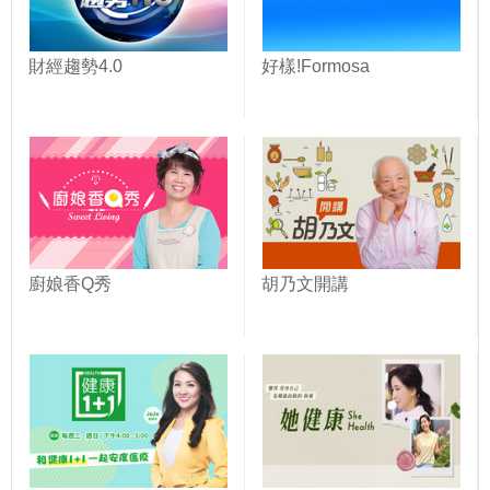
財經趨勢4.0
好樣!Formosa
廚娘香Q秀
胡乃文開講