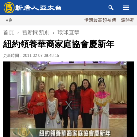
伊朗最高領袖傳「隨時死亡」
首頁
›
舊新聞類別
›
環球直擊
紐約領養華裔家庭協會慶新年
更新時間：2011-02-07 09:48:15