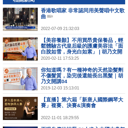
香港歌唱家 非常認同用美聲唱中文歌
曲
2022-07-09 21:32:03
【美容養顏】不用買昂貴保養品，輕
鬆體驗古代皇后級的護膚美容法「面
白脫如雪，身光白如素」 | 胡乃文開
講02
2020-02-11 17:53:25
你知道嗎？有一種神奇的天然染髮劑
不傷髮質，染完後還能長出黑髮｜胡
乃文開講04
2019-12-03 15:13:01
【直播】第六屆「新唐人國際鋼琴大
賽」複賽、決賽&演奏會
2022-11-01 18:29:55