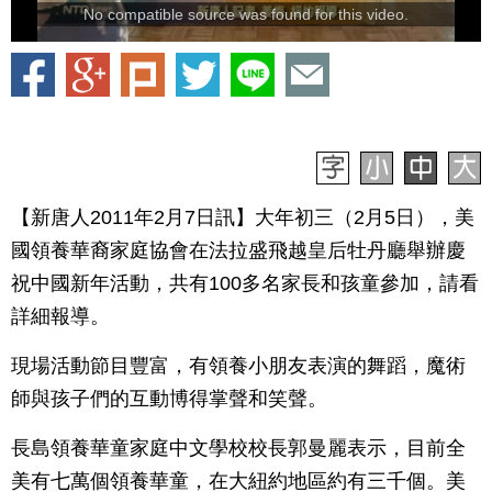
No compatible source was found for this video.
【新唐人2011年2月7日訊】大年初三（2月5日），美
國領養華裔家庭協會在法拉盛飛越皇后牡丹廳舉辦慶
祝中國新年活動，共有100多名家長和孩童參加，請看
詳細報導。
現場活動節目豐富，有領養小朋友表演的舞蹈，魔術
師與孩子們的互動博得掌聲和笑聲。
長島領養華童家庭中文學校校長郭曼麗表示，目前全
美有七萬個領養華童，在大紐約地區約有三千個。美