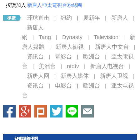
按讚加入
新唐人亞太電視台粉絲團
环球直击
紐約
慶新年
新唐人
|
|
|
|
新唐人
網
Tang
Dynasty
Television
新
|
|
|
|
唐人媒體
新唐人衛視
新唐人中文台
|
|
|
資訊台
電影台
歐洲台
亞太電視
|
|
|
台
美洲台
ntdtv
新唐人电视台
|
|
|
|
新唐人网
新唐人媒体
新唐人卫视
|
|
|
资讯台
电影台
欧洲台
亚太电视
|
|
|
台
相關新聞