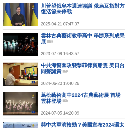
川普望俄烏本週達協議 俄烏互指對方
復活節未停戰
2025-04-21 07:47:37
雲林古典藝術教學高中 舉辦系列成果
展
2023-07-09 16:43:57
中共海警圍攻襲擊菲律賓船隻 美日台
同聲譴責
2024-06-20 19:40:26
蔦松藝術高中2024古典藝術展 首場
雲林登場
2024-07-05 14:20:09
與中共軍演較勁？美國宣布2024環太