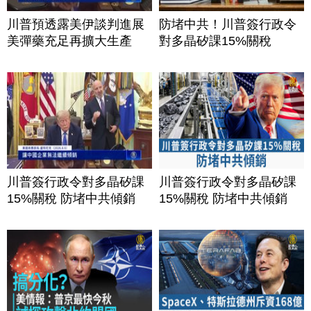
川普預透露美伊談判進展
防堵中共！川普簽行政令
美彈藥充足再擴大生產
對多晶矽課15%關稅
川普簽行政令對多晶矽課
川普簽行政令對多晶矽課
15%關稅 防堵中共傾銷
15%關稅 防堵中共傾銷