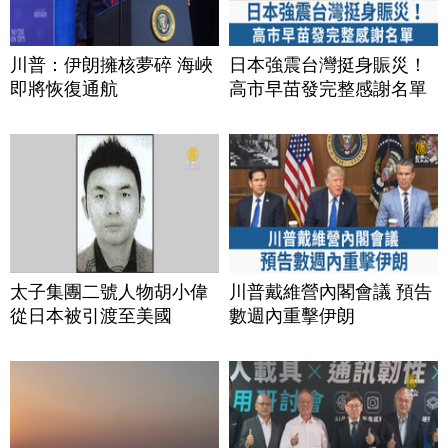
川普：伊朗擁核夢碎 海峽
日本強震台灣挺身賑災！
即將恢復通航
高市早苗發完整感謝名單
太子集團二號人物胡小偉
川普戴維營內閣會議 預告
從日本被引渡至美國
數週內重擊伊朗