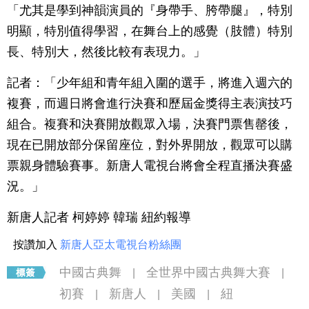
「尤其是學到神韻演員的『身帶手、胯帶腿』，特別
明顯，特別值得學習，在舞台上的感覺（肢體）特別
長、特別大，然後比較有表現力。」
記者：「少年組和青年組入圍的選手，將進入週六的
複賽，而週日將會進行決賽和歷屆金獎得主表演技巧
組合。複賽和決賽開放觀眾入場，決賽門票售罄後，
現在已開放部分保留座位，對外界開放，觀眾可以購
票親身體驗賽事。新唐人電視台將會全程直播決賽盛
況。」
新唐人記者 柯婷婷 韓瑞 紐約報導
按讚加入
新唐人亞太電視台粉絲團
中國古典舞
全世界中國古典舞大賽
|
|
初賽
新唐人
美國
紐
|
|
|