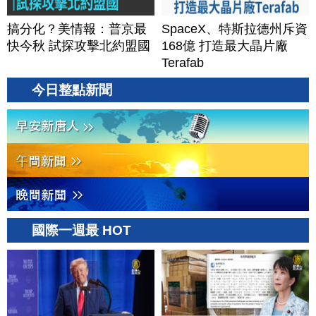
搞分化？美情報：普京最
SpaceX、特斯拉德州斥資
快今秋 試探攻擊北約盟國
168億 打造最大晶片廠
Terafab
今日整點新聞
國際一週最 HOT