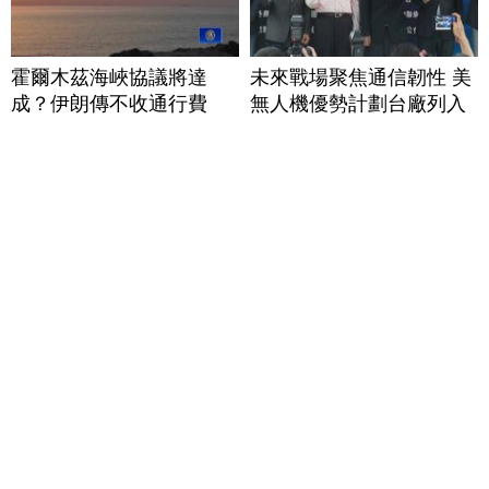
霍爾木茲海峽協議將達
未來戰場聚焦通信韌性 美
成？伊朗傳不收通行費
無人機優勢計劃台廠列入