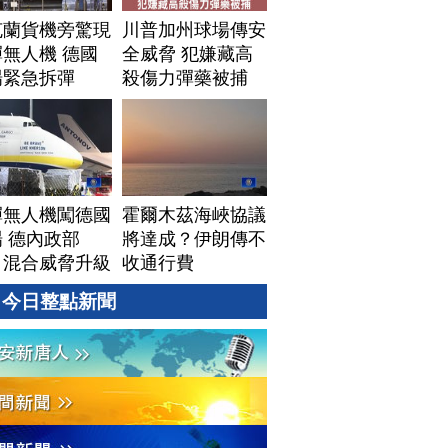
克蘭貨機旁驚現
川普加州球場傳安
無人機 德國
全威脅 犯嫌藏高
場緊急拆彈
殺傷力彈藥被捕
彈無人機闖德國
霍爾木茲海峽協議
 德內政部
將達成？伊朗傳不
：混合威脅升級
收通行費
今日整點新聞