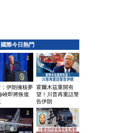
國際今日熱門
普：伊朗擁核夢
霍爾木茲重開有
海峽即將恢復
望！川普再重話警
航
告伊朗