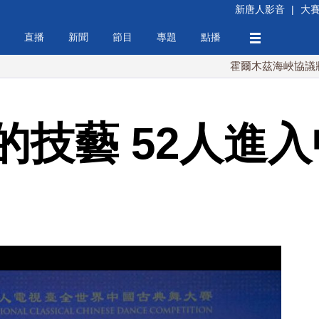
新唐人影音
|
大
直播
新聞
節目
專題
點播
霍爾木茲海峽協議將達成？
的技藝 52人進