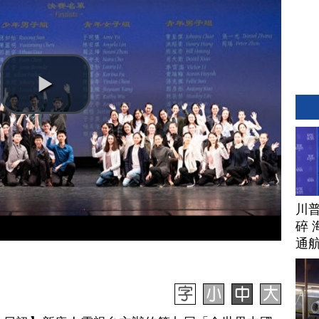
川
碎 
通