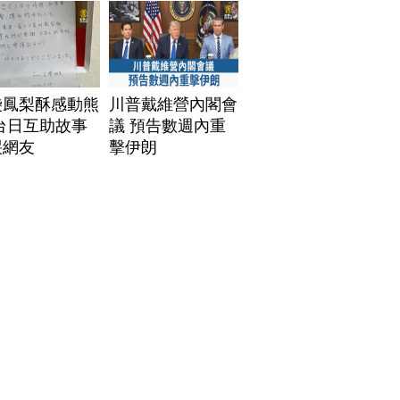
袋鳳梨酥感動熊
川普戴維營內閣會
台日互助故事
議 預告數週內重
哭網友
擊伊朗