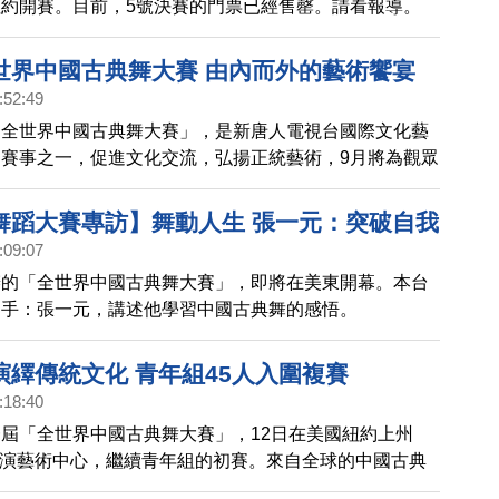
約開賽。目前，5號決賽的門票已經售罄。請看報導。
世界中國古典舞大賽 由內而外的藝術饗宴
:52:49
「全世界中國古典舞大賽」，是新唐人電視台國際文化藝
賽事之一，促進文化交流，弘揚正統藝術，9月將為觀眾
術饗宴。
舞蹈大賽專訪】舞動人生 張一元：突破自我
:09:07
辦的「全世界中國古典舞大賽」，即將在美東開幕。本台
選手：張一元，講述他學習中國古典舞的感悟。
演繹傳統文化 青年組45人入圍複賽
:18:40
屆「全世界中國古典舞大賽」，12日在美國紐約上州
Loaf表演藝術中心，繼續青年組的初賽。來自全球的中國古典
一堂，用舞蹈演繹中華五千年的神傳文明。