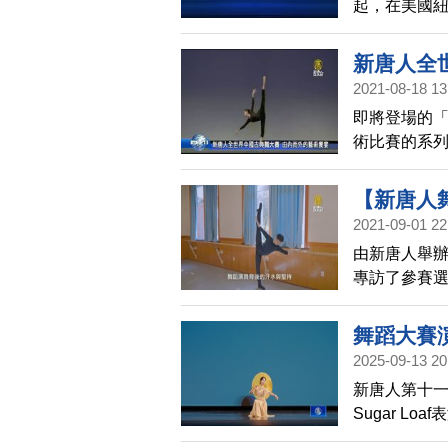
起，在美國紐
新唐人全
2021-08-18 13
即將登場的
術比賽的系列
帶來一場藝
【新唐人
2021-09-01 22
展現光明
由新唐人舉
專訪了參賽
舞蹈大賽
2025-09-13 20
新唐人第十一
Sugar 
舞好手齊聚