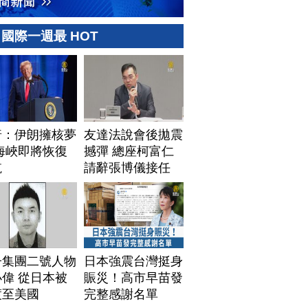
國際一週最 HOT
普：伊朗擁核夢
友達法說會後拋震
海峽即將恢復
撼彈 總座柯富仁
航
請辭張博儀接任
子集團二號人物
日本強震台灣挺身
偉 從日本被
賑災！高市早苗發
渡至美國
完整感謝名單