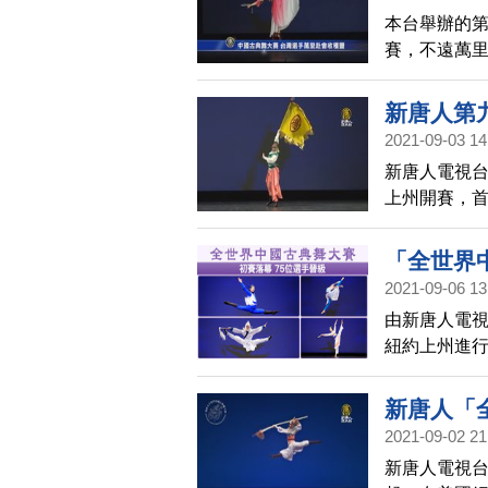
本台舉辦的
賽，不遠萬
富。
新唐人第
2021-09-03 14
選手分享
新唐人電視
上州開賽，
選手分享他
「全世界
2021-09-06 13
由新唐人電
紐約上州進行
在美東時間9
播比賽盛況
新唐人「
2021-09-02 21
新唐人電視台