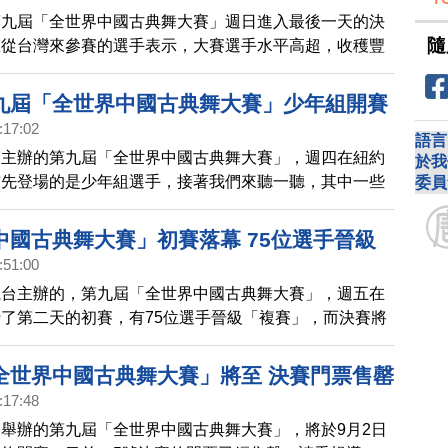
第九屆「全世界中國古典舞大賽」週日進入最後一天的決
隨
里從台灣來參賽的選手表示，大賽選手水平高超，收穫豐
九屆「全世界中國古典舞大賽」少年組開賽
:17:02
心得
語言
台主辦的第九屆「全世界中國古典舞大賽」，週四在紐約
於我
首先登場的是少年組選手，接著我們來聽一聽，其中一些
委員
們的參賽心得。
中國古典舞大賽」初賽落幕 75位選手晉級
:51:00
視台主辦的，第九屆「全世界中國古典舞大賽」，週五在
了第二天的初賽，有75位選手晉級「複賽」，而決賽將
月5日登場，也就是台灣時間周一清晨，我們將會全程直
。
全世界中國古典舞大賽」將至 決賽門票售罄
:17:48
舉辦的第九屆「全世界中國古典舞大賽」，將於9月2日