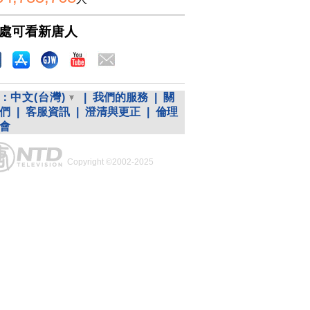
處可看新唐人
：
中文(台灣)
|
我們的服務
|
關
們
|
客服資訊
|
澄清與更正
|
倫理
會
Copyright ©2002-2025