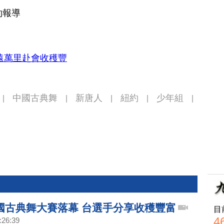
約報導
遠萬里赴會收穫豐
中國古典舞
新唐人
紐約
少年組
|
|
|
|
|
國古典舞大賽落幕 台選手分享收穫豐富
目
4
:26:39