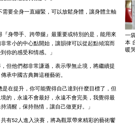
不需要全身一直繃緊，可以放鬆身體，讓身體主軸
得『身帶手、跨帶腿』最重要或特別的是，能用來
一
本 
個非常小的中心點開始，讓韻律可以從起點傾瀉而
暖
受到你的感受和情感。」
得，但他們都非常謙遜，表示學無止境，將繼續提
，傳承中國古典舞這種藝術。
總是在提升，你可能覺得自己達到什麼目標了，但
止境的，永遠不會最好，永遠不會完美，我覺得最
保持清醒，保持熱情，讓自己做更好。」
共有52人進入決賽，將為觀眾帶來精彩的藝術饗