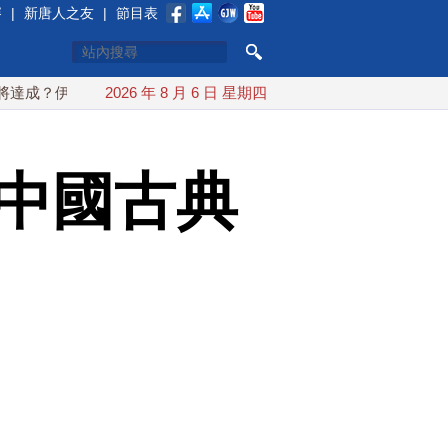
賽
|
新唐人之友
|
節目表
伊朗傳不收通行費
2026 年 8 月 6 日 星期四
配合漢光 總統賴清德親登雲豹前進圓山指揮
入中國古典