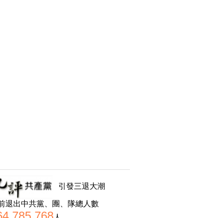
引發三退大潮
前退出中共黨、團、隊總人數
64,785,768
人