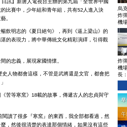
月 06 日訊】新唐人電視台主辦的第九屆「全世界中國
烏
的比賽中，少年組和青年組，共有52人進入決
炸彈
技藝。
機
從暢飲明志的《夏日絕句》，再到《逼上梁山》的
精湛的表現力，將中華傳統文化精彩演繹，引得觀
炸
士間的忠義，展現家國情懷。
機場
歷史人物都會這樣，不管是武將還是文官，都會把
長
。」
《苦等寒窯》18載的故事，傳遞古人的忠貞與守
前閱讀了很多『寒窯』的東西，我全部都看過，然
什麼，然後很清楚的表達那個情緒，如果沒有這些