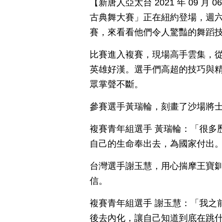
【新唐人亞太台 2021 年 09 
古典舞大賽」正在紐約登場，週六
賽，來看看他們令人驚豔的舞蹈
比賽進入複賽，現場高手雲集，
英雄好漢。選手們高超的技巧與
眾掌聲不斷。
參賽選手黃瑞輪，刻畫了沙場將
複賽青年組選手 黃瑞輪：「很多
自己的生命奉出去，為國家付出
台灣選手謝玉慧，用心揣摩王寶釧
信。
複賽青年組選手 謝玉慧：「我之
後去內化，讓自己知道到底在跳