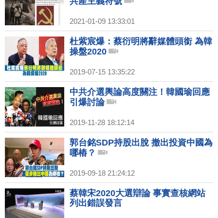
共產主義符號
2021-01-09 13:33:01
杜紫宸爆：蔡衍明將辭媒體頭銜 為韓
操盤2020
2019-07-15 13:35:22
中共介選輿論高度關注！韓國瑜回應
引爆討論
2019-11-28 18:12:14
郭台銘SDP持股出脫 撤出投資中國為
哪樁？
2019-09-18 21:24:12
蔡韓宋2020大選辯論 事實查核網站
列出錯誤發言