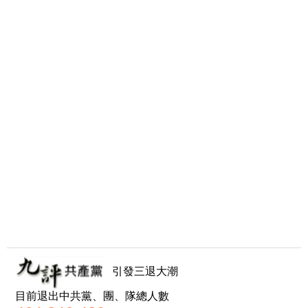
引發三退大潮
目前退出中共黨、團、隊總人數