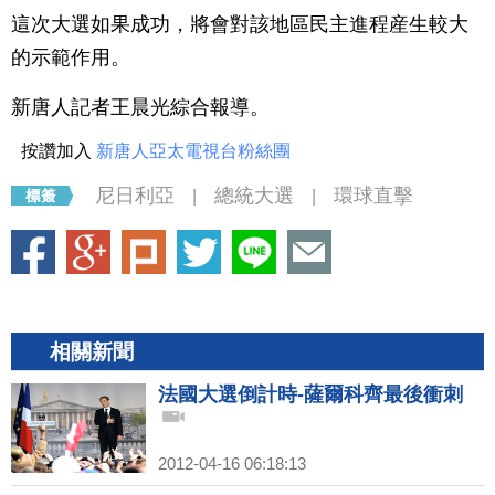
這次大選如果成功，將會對該地區民主進程産生較大
的示範作用。
新唐人記者王晨光綜合報導。
按讚加入
新唐人亞太電視台粉絲團
尼日利亞
總統大選
環球直擊
|
|
相關新聞
法國大選倒計時-薩爾科齊最後衝刺
2012-04-16 06:18:13