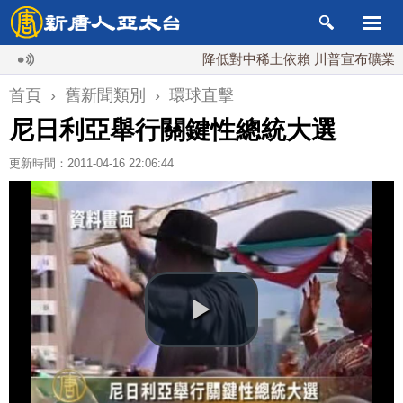
降低對中稀土依賴 川普宣布礦業投資2
首頁
›
舊新聞類別
›
環球直擊
尼日利亞舉行關鍵性總統大選
更新時間：2011-04-16 22:06:44