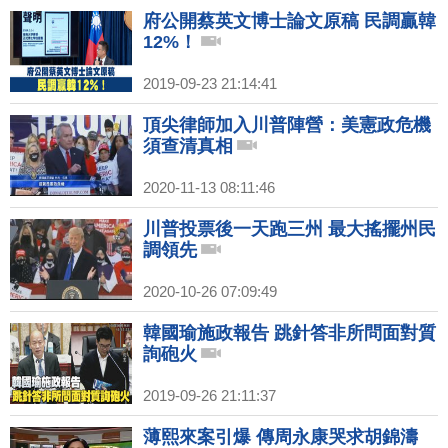
府公開蔡英文博士論文原稿 民調贏韓
12%！
2019-09-23 21:14:41
頂尖律師加入川普陣營：美憲政危機
須查清真相
2020-11-13 08:11:46
川普投票後一天跑三州 最大搖擺州民
調領先
2020-10-26 07:09:49
韓國瑜施政報告 跳針答非所問面對質
詢砲火
2019-09-26 21:11:37
薄熙來案引爆 傳周永康哭求胡錦濤