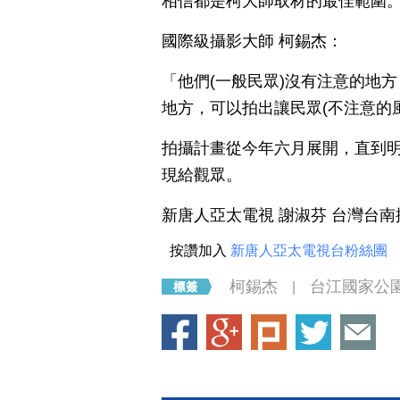
相信都是柯大師取材的最佳範圍
國際級攝影大師 柯錫杰：
「他們(一般民眾)沒有注意的地
地方，可以拍出讓民眾(不注意的
拍攝計畫從今年六月展開，直到明
現給觀眾。
新唐人亞太電視 謝淑芬 台灣台
按讚加入
新唐人亞太電視台粉絲團
柯錫杰
台江國家公
|