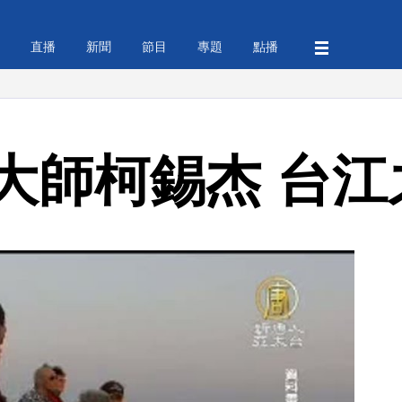
直播
新聞
節目
專題
點播
大師柯錫杰 台江