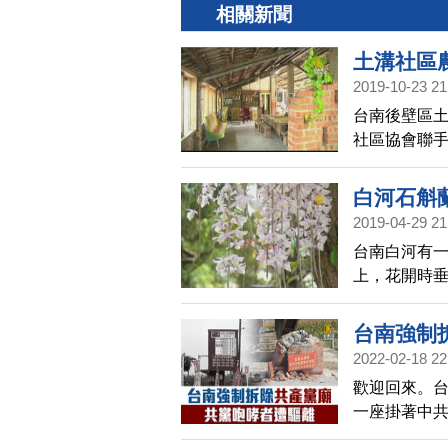
相關新聞
土溝社區
2019-10-23 21
台南後壁區
社區協會聯
氣象。透過
白河石斛
2019-04-29 21
台南白河有
上，花開時
吸引不少民
台南強制
2022-02-18 22
歡迎回來。台
一座掛著中
建，當時已強