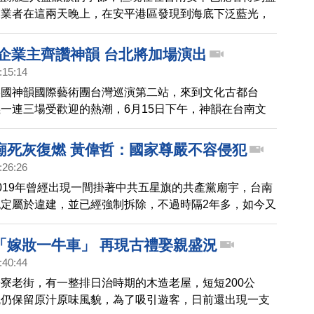
艇業者在這兩天晚上，在安平港區發現到海底下泛藍光，
過水面，真的看到藍眼淚，興奮的尖叫。
 企業主齊讚神韻 台北將加場演出
:15:14
美國神韻國際藝術團台灣巡演第二站，來到文化古都台
一連三場受歡迎的熱潮，6月15日下午，神韻在台南文
場演出，許多企業主慕名而來，正副總統都送上花籃祝
神韻七月將在台北舉行四場演出，但上週票已全數售罄，
廟死灰復燃 黃偉哲：國家尊嚴不容侵犯
眾期盼，神韻將在台北加開一場演出。
:26:26
019年曾經出現一間掛著中共五星旗的共產黨廟宇，台南
定屬於違建，並已經強制拆除，不過時隔2年多，如今又
台南工務局今天再度執行強制拆除。台南市長黃偉哲也在
相片指出，台南市政府拆除新營「共產黨違建廟」；「國
「嫁妝一牛車」 再現古禮娶親盛況
不容侵犯」、「執行公權力，不容挑戰」。
:40:44
寮老街，有一整排日治時期的木造老屋，短短200公
瓦仍保留原汁原味風貌，為了吸引遊客，日前還出現一支