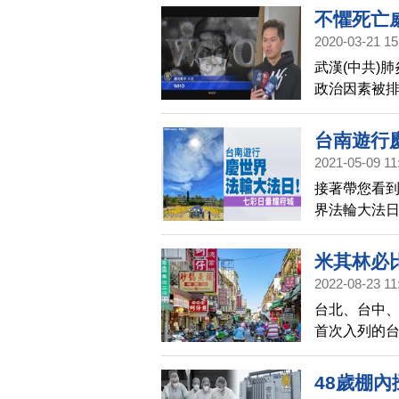
局今天（18
不懼死亡
大聲咆哮，
2020-03-21 15
武漢(中共)
政治因素被排
日推出英文新
權，不應該
台南遊行
2021-05-09 11
接著帶您看到
界法輪大法
民眾駐足觀
市議員特別
米其林必
2022-08-23 11
台北、台中、
首次入列的台
店、大勇街
48歲棚