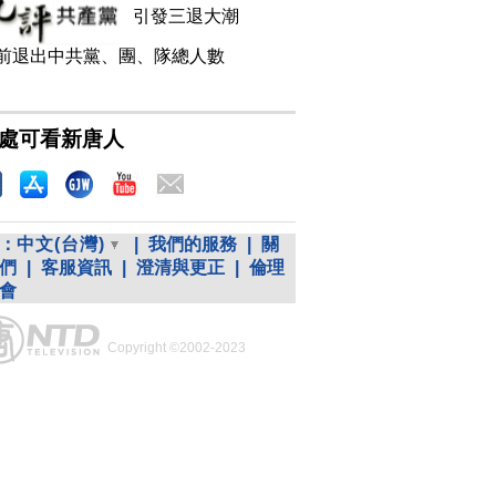
引發三退大潮
前退出中共黨、團、隊總人數
處可看新唐人
：
中文(台灣)
|
我們的服務
|
關
們
|
客服資訊
|
澄清與更正
|
倫理
會
Copyright ©2002-2023