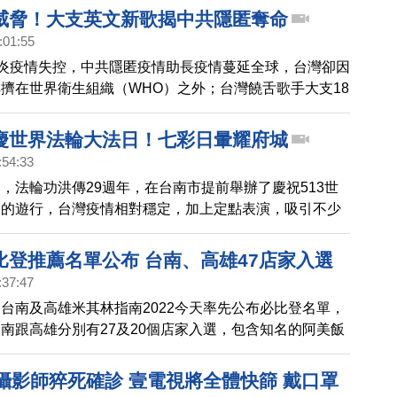
日）再度執行強制拆除作業，現場有共產黨身分的男子，
威脅！大支英文新歌揭中共隱匿奪命
遭到強制驅離。
:01:55
肺炎疫情失控，中共隱匿疫情助長疫情蔓延全球，台灣卻因
擠在世界衛生組織（WHO）之外；台灣饒舌歌手大支18
歌《WHO》，歌詞中不斷提到「健康是全人類基本人
有人被遺棄。」
慶世界法輪大法日！七彩日暈耀府城
:54:33
，法輪功洪傳29週年，在台南市提前舉辦了慶祝513世
日的遊行，台灣疫情相對穩定，加上定點表演，吸引不少
看，天空出現日暈美景，彷彿與遊行同慶。現場也有台南
前來，表達支持與肯定。
比登推薦名單公布 台南、高雄47店家入選
:37:47
台南及高雄米其林指南2022今天率先公布必比登名單，
南跟高雄分別有27及20個店家入選，包含知名的阿美飯
無名鹹粥、鴨肉珍、老新台菜等店家。
內攝影師猝死確診 壹電視將全體快篩 戴口罩