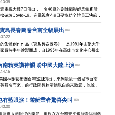
:10:39
壹電視大樓7日傳出，一名48歲的劉姓攝影師反鎖廁所
檢確診Covid-19。壹電視宣布9日要協助全體員工快篩，
位的指示下進行疫調，目前壹電視主播已經戴上口罩播
衛生局長黃世傑說，一旦接獲通報，將由北市聯醫出動機
年 寶島長春圖卷台南全幅展出
警指出，死者擔任攝影棚攝影，有長期酗酒習慣，7日猝
:07:22
日晚間PCR檢測出爐證實確診。台北市衛生局指出，確
的集體創作作品《寶島長春圖卷》，是1981年由張大千
來上班，來上班的第一天就發生憾事；死亡後採檢CT值
家費時半年繪製而成，自1995年在高雄市文化中心展出
0，但PCR採檢是陽性。
藏至今，25日台南美術館舉行開幕儀式，將這幅塵封數
鉅作，重新呈現國人眼前。
台南精英讚神韻 盼中國大陸上演
:14:15
，美國神韻藝術團台灣巡迴演出，來到最後一個城市台南
精英慕名而來，前行政院長賴清德親自前來致意，他說，
員如果能欣賞神韻，也會為之敬佩；賴清德說，神韻無法
演出，是廣大中國人民的損失。
也有藍眼淚！遊艇業者驚喜尖叫
:40:00
祖就進入藍眼淚的季節，但現在在台南安平也能看得到藍