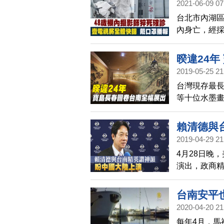
2021-06-09 07
播報
台北市內湖區
內身亡，經採
並在衛生單
報，台北市
暌違24
動快篩隊。檢
2019-05-25 21
死男廁內，8
台灣現存最長
診者有一周沒
等十位水墨畫
雖大於等於3
後，就一直珍
十年的曠世
賴清德與
2019-04-29 21
4月28日晚
演出，政商
中國政府官
到中國大陸
台南安平
2020-04-20 21
每年4月，馬