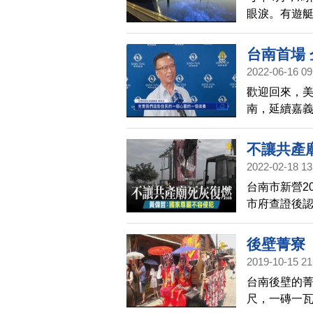
眼淚。有遊
拿著撈網劃
台南首場
2022-06-16 09
歡迎回來，
南，延續嘉義
化中心的首
賀；另外，
不讓共產
為了回應觀
2022-02-18 13
台南市新營2
市府查證後認
死灰復燃。
臉書貼文及
後壁菁寮
家的尊嚴，
2019-10-15 21
台南後壁的菁
尺，一磚一