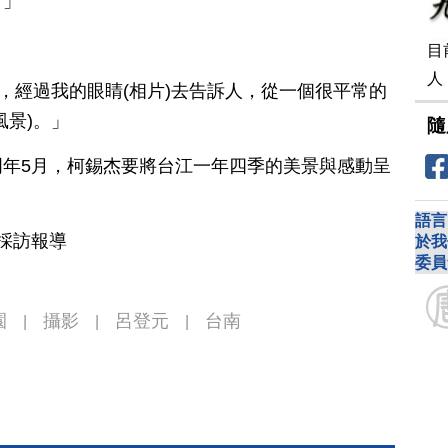
。」
目
人
方，經過我的眼睛(相片)去告訴人，從一個很平常的
風景)。」
隨
年5月，柯錫杰要將台江一年四季的美景與感動呈
語言
南採訪報導
於我
委員
園
攝影
呂登元
台南
|
|
|