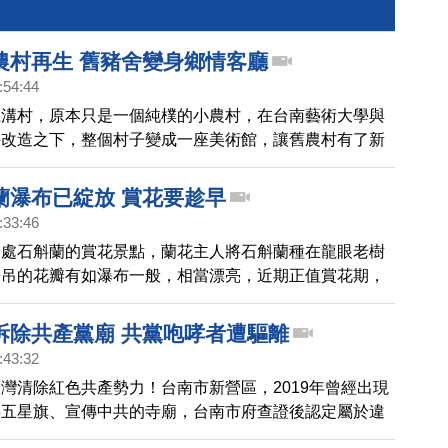
農村再生 舊豬舍變身鄉情客廳
:54:44
土溝村，原本只是一個純樸的小農村，在台南藝術大學與
手改造之下，整個村子變成一座美術館，讓舊農村有了新
鏡頭帶您一起去看看。
蘭瀑布已綻放 賞花要趁早
:33:46
一處石斛蘭的賞花景點，蘭花主人將石斛蘭種在龍眼老樹
垂吊的花瓣有如瀑布一般，相當漂亮，近期正值賞花期，
眾到場觀賞。
拆除共產黨廟 共黨咆哮者遭驅離
:43:32
灣清除紅色共產勢力！台南市新營區，2019年曾經出現
共五星旗、宣傳中共的寺廟，台南市府查證後認定屬於違
制拆除。不過，時隔2年多，共產廟死灰復燃，台南工務