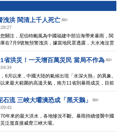
警洩洪 閩清上千人死亡
:28:27
帶您關注，尼伯特颱風為中國福建中部沿海帶來暴雨，閩
庫在7月9號無預警洩洪，據當地民眾透露，大水淹沒雲
東等多個城鎮。光是坂東鎮就有200多人死亡，估計閩
數高達上千人。
11省洪災！一天增百萬災民 當局不作為
:04:34
，6月以來，中國大陸的氣候出現「水深火熱」的異象。
以來最大範圍的高溫天氣，南方11省則暴雨成災，目前
0萬人次受災，與前一天的統計相比，不到一天時間，就
，直接經濟損失，達到40.4億元人民幣，約等同近170億
泥石流 三峽大壩潰恐成「黑天鵝」
區民眾批評，如此大面積的洪災，中共當局卻不作為，中
:09:43
報導，更沒見到政府救災。
70年來的最大洪水，各地慘況不斷。暴雨持續侵襲中國
洪災泛濫直接威脅三峽大壩。