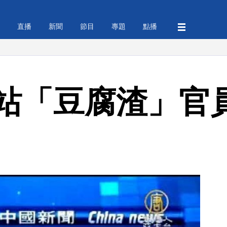
直播
新聞
節目
專題
點播
站「豆腐渣」官