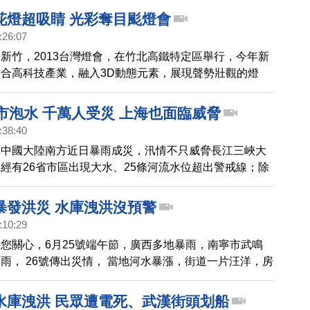
花燈超吸睛 光彩奪目颩燈會
:26:07
新竹，2013台灣燈會，在竹北高鐵特定區舉行，今年新
合高科技產業，融入3D動態元素，展現聲勢壯觀的燈
有以傳統製作花燈技術，用鐵絲造型和裱布方式完成的花
祈福區，有一件巨型的藝術花燈，相當吸睛，跟著鏡頭，
市泡水 千萬人受災 上海也面臨威脅
。
:38:40
，中國大陸南方近日暴雨成災，汛情不只威脅長江三峽大
經有26省市區出現大水、25條河流水位超出警戒線；除
嚴重的重慶、湖北、河南、安徽四省市之外，再擴大到江
湖南等地，甚至上海等一級城市，都要全面戒備，防範雨
暴發洪災 水庫洩洪沒預警
方統計，超過千萬人受到波及、上萬棟房屋倒塌， 57 萬
:10:29
家園，農業損失至少 241 億元人民幣。
您關心，6月25號端午節，廣西多地暴雨，南寧市武鳴
雨， 26號傳出災情， 當地河水暴漲，街道一片汪洋，房
外，桂林陽朔龍河的水位再次暴漲，超過警戒線。兩地民
水庫洩洪加重災情，而且嚴重的是，洩洪，完全沒有預
水庫洩洪 民眾遭電死、武漢街頭划船