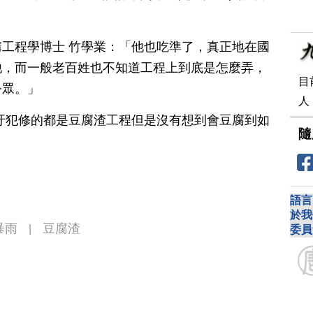
。
工程學博士 竹學業：「他也吃準了，真正地在國
他，而一般老百姓也不知道工程上到底是怎麼弄，
目
公眾。」
人
汙犯修的都是豆腐渣工程但是沒有想到會豆腐到如
隨
語言
於我
暴雨
豆腐渣
|
委員