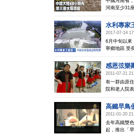
中國河南省，
河南至少31
示，洛陽市
這是在過去4
水利專家
雨，華北內
2017-07-14 17
內的國道，2
6月中旬以來
洋。
寧鄉地區 受
興建的水庫
們專訪了旅
感恩弦樂
2011-07-21 21
有一群由原
院和老人院表
團來到高鐵
高鐵早鳥
2011-01-20 21
去年高鐵雙色
起，推出「早