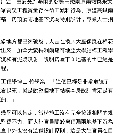
日訊】近日由於受到暴雨的影響高鐵南京南站換乘大
民眾質疑工程質量存在偷工減料行為。京滬高鐵南
聲稱：房頂漏雨地基下沉為特別設計，專業人士指
很多地方都已經破裂，人走在換乘大廳像踩在棉花
射出來。加拿大蒙特利爾康可地亞大學結構工程學
下沉和有泥漿噴射，說明房屋下面地基的土已經是
工程。
工程學博士 竹學業：「這個已經是非常危險了，
樣看起來，就是說整個地下結構本身設計肯定是有
來的。」
，幾乎可以肯定，當時施工沒有完全按照相關的規
工監督不力。而大陸官員關於房頂漏雨地基下沉為
遍查中外也沒有這種設計原則，這是大陸官員在目