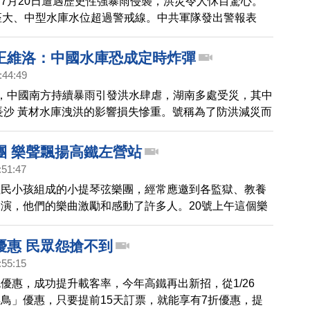
7月20日遭遇歷史性強暴雨侵襲，洪災令人怵目驚心。
座大、中型水庫水位超過警戒線。中共軍隊發出警報表
伊河灘大壩遭到嚴重破壞，之後將對大壩進行爆破洩洪。
8小時內，中國第三座大壩發生險情。上週末，由於大
王維洛：中國水庫恐成定時炸彈
蒙古呼倫貝爾市的兩座大壩也相繼決堤。洪水衝垮莫旗境
:44:49
2座橋梁被毀，導致道路中斷，村莊、田地變成一片汪
，中國南方持續暴雨引發洪水肆虐，湖南多處受災，其中
長沙 黃材水庫洩洪的影響損失慘重。號稱為了防洪減災而
，為甚麼都不能發揮規劃時所宣傳的防洪效應？對此，我
居德國的著名水利專家王維洛。
團 樂聲飄揚高鐵左營站
:51:47
住民小孩組成的小提琴弦樂團，經常應邀到各監獄、教養
演，他們的樂曲激勵和感動了許多人。20號上午這個樂
左營站，帶您來欣賞他們的表演。
優惠 民眾怨搶不到
:55:15
優惠，成功提升載客率，今年高鐵再出新招，從1/26
鳥」優惠，只要提前15天訂票，就能享有7折優惠，提