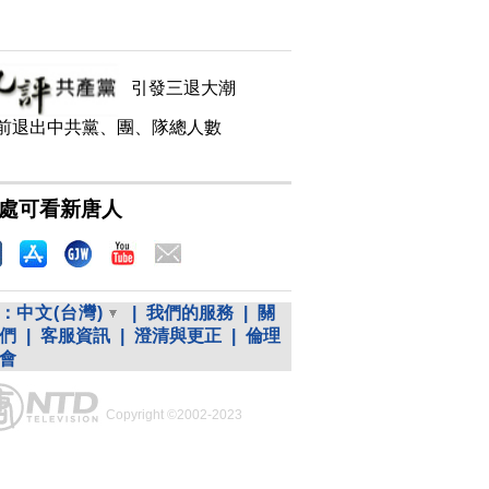
引發三退大潮
前退出中共黨、團、隊總人數
處可看新唐人
：
中文(台灣)
|
我們的服務
|
關
們
|
客服資訊
|
澄清與更正
|
倫理
會
Copyright ©2002-2023