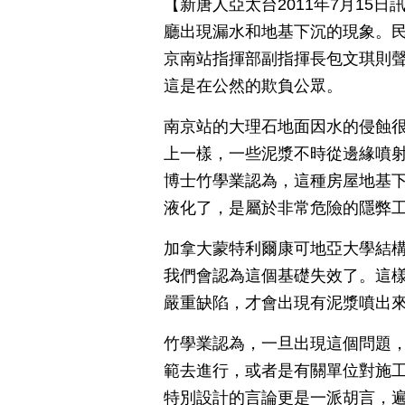
【新唐人亞太台2011年7月15
廳出現漏水和地基下沉的現象。
京南站指揮部副指揮長包文琪則
這是在公然的欺負公眾。
南京站的大理石地面因水的侵蝕
上一樣，一些泥漿不時從邊緣噴
博士竹學業認為，這種房屋地基
液化了，是屬於非常危險的隱弊
加拿大蒙特利爾康可地亞大學結構
我們會認為這個基礎失效了。這
嚴重缺陷，才會出現有泥漿噴出
竹學業認為，一旦出現這個問題
範去進行，或者是有關單位對施
特別設計的言論更是一派胡言，