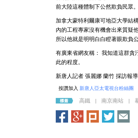
前大陸這種體制下公然欺負民眾
加拿大蒙特利爾康可地亞大學結構
內的工程專家沒有機會出來質疑
所以他就是明明白白瞪著眼欺負
有廣東省網友稱： 我知道這群貪
此的程度。
新唐人記者 張麗娜 蘭竹 採訪報導
按讚加入
新唐人亞太電視台粉絲團
高鐵
南京南站
|
|