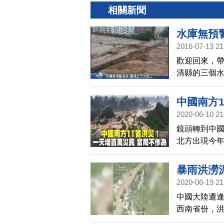
相關新聞
水庫無預
2016-07-13 21
歡迎回來，
清縣的三個水
龍、塔莊、坂
清縣死亡人
中國南方
2020-06-10 21
鏡頭轉到中國
北方出現今年
已有超過26
暴增百萬災民
暴雨洪澇
新台幣。災
2020-06-19 21
共官媒也不
中國大陸遭逢
西南省份，