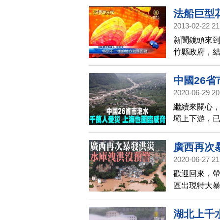
法船巨型
2013-02-22 21
新聞鏡頭來到
竹縣政府，結
會。但是也
燈。在宗教
中國26省
一起來看看
2020-06-29 20
繼續來關心
壩上下游，已
了已經受災
蘇、江西、
廣西再次
災。據中共官
2020-06-27 21
多人被迫遷離
歡迎回來，帶
區出現特大暴
子被淹。另
眾都表示，
湖北上千