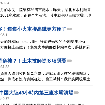
:40:34
月的水災，陸續有26省市泡水，昨天，湖北省水利廳首
1081座水庫，正在全力洩洪。其中就包括三峽大壩。現
區街道都可以划船出行。而有網友爆料，已發生多起民眾
件。
客！集集小火車接高鐵更方便了
:35:11
天的好樣formosa，吸引許多觀光客的 台鐵集集小火
更方便接上高鐵了！集集火車的部份起站車次，將延伸到
田中火車站，只要配合接駁車，高鐵旅客就可以不用二次
前進集集。
是危樓？！土木技師提多項隱憂
:31:32
冠負責人遭到收押禁見之際，維冠金龍大樓的結構問題，
焦點，到底有沒有貪贓枉法、偷工減料？我們訪問現場土
現維冠大樓，竟潛藏兩大結構隱憂，包括水泥強度不足，
筋的續接器，強度，根本沒有達到標準。
 中國大陸48小時內第三座水壩潰堤
:40:37