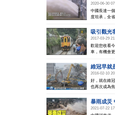
警。
2020-06-30 07
中國長達一個
度坦承，全省
在，武漢城
觸電身亡事
吸引觀光
2017-03-29 21
歡迎您收看今
車，有機會
靠近高鐵的
轉乘火車，
維冠早就
2016-02-10 20
好，就在維
也再次成為
木技師，發
還有連接鋼
暴雨成災
2021-07-22 17