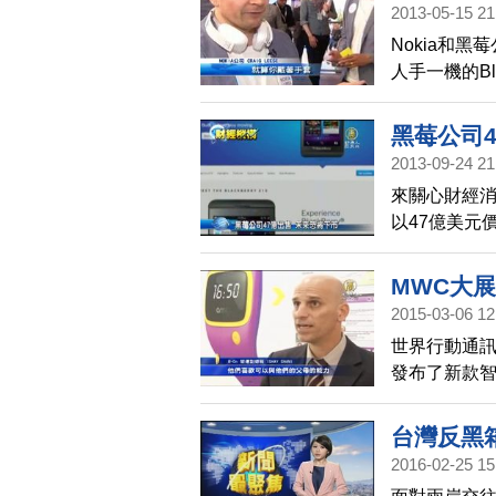
2013-05-15 21
Nokia和
人手一機的Bl
Nokia也推
來。但兩家
黑莓公司4
能不能夠重
2013-09-24 21
來關心財經消
以47億美元
怕也將隨著
MWC大展
2015-03-06 12
世界行動通
發布了新款智
台灣反黑
2016-02-25 15
焦60