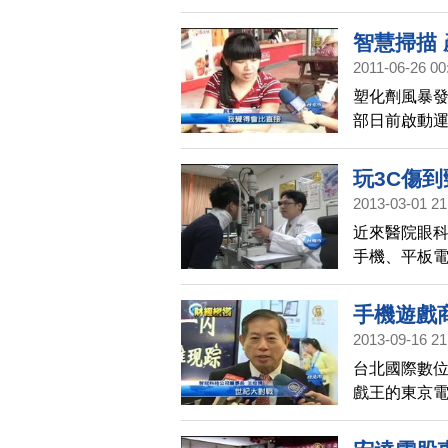
植旅遊禁令 
智慧掃描
2011-06-26 00
塑化劑風暴發
部日前啟動
手機掃瞄商品
一段時間， 
玩3C傷
2013-03-01 21
近來醫院眼
手機、平板電
族因為頸椎
這類3C產品
手機遊戲
2013-09-16 21
台北國際數
戲王的東京電
都來到台灣
越普及之後