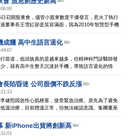
東會 股息創歷史新高
:06:00
5日召開股東會，儘管小股東數度干擾發言，惹火了執行
過董事長王雪紅卻是笑容滿面，因為2010年智慧型手機
9年增長一倍，所以2011年的股息也創下歷史新高。
機成癮 高中生語言退化
:44:07
流行當道，低頭族真的是越來越多，但精神科門診醫師發
不少，就有高中生整天沉迷於手機，導致語言退化的情
有小三學生天天掛在手機網路上面拒絕上學。醫生表示說
不用的話，就越容易退化。
會長陷昏迷 公司股價不跌反漲
:21:13
長李健熙因急性心肌梗塞，接受緊急治療。原先為了避免
行低溫治療，目前體溫正常，但無法確認意識。集團董座
紅燈，但股價卻不跌反增，而且市場還傳出消息，三星將
統的智慧型手機，將在俄國以及印度開賣。
 新iPhone出貨將創新高
:31:01