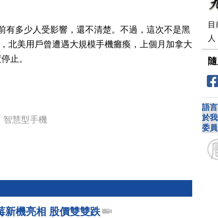
目
前有多少人受影響，還不清楚。不過，這次不是黑
人
4月，北美用戶曾遭遇大規模手機癱瘓，上個月加拿大
度停止。
隨
語言
於我
智慧型手機
委員
.黑莓新機亮相 股價雙雙跌