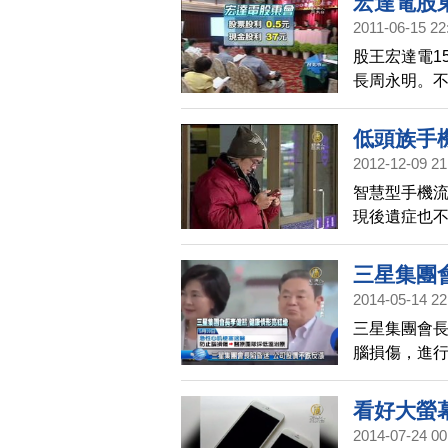
宏達電股
2011-06-15 22
股王宏達電1
長周永明。不
銷量比200
低頭族手
2012-12-09 21
智慧型手機
現後遺症也
形，甚至還
如果大腦越
三星集團
2014-05-14 22
三星集團會
腦損傷，進
健康情形亮
搭載自家系
看好大螢幕
2014-07-24 00