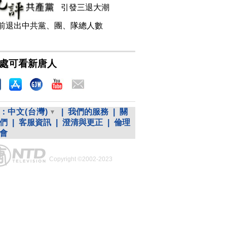
引發三退大潮
前退出中共黨、團、隊總人數
處可看新唐人
：
中文(台灣)
|
我們的服務
|
關
們
|
客服資訊
|
澄清與更正
|
倫理
會
Copyright ©2002-2023