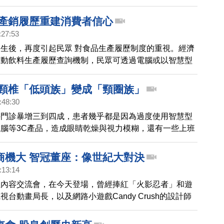
五、全球行動通訊大會 看見手機新視野
 產銷履歷重建消費者信心
:27:53
生後，再度引起民眾 對食品生產履歷制度的重視。經濟
運動飲料生產履歷查詢機制，民眾可透過電腦或以智慧型
條碼，瀏覽產品資訊，其實在農產品 方面，已經推行了
可能 有些民眾還不知道要怎麼使用 。
到頸椎「低頭族」變成「頸圈族」
:48:30
科門診暴增三到四成，患者幾乎都是因為過度使用智慧型
腦等3C產品，造成眼睛乾燥與視力模糊，還有一些上班
神經壓迫，必須到復健科戴上頸圈保護。醫師建議，使用
除了保持距離，還要注意適度的休息。
商機大 智冠董座：像世紀大對決
:13:14
位內容交流會，在今天登場，曾經捧紅「火影忍者」和遊
視台動畫局長，以及網路小遊戲Candy Crush的設計師
分享經驗，而今年最大的看點之一，就是智慧型手機越來
，台灣的遊戲產業將如何跟上全球的轉型腳步。