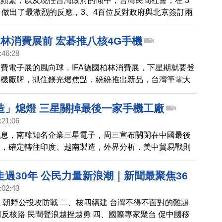
頻繁，以及現任台灣政府的傾中，台灣民間社會，在 3
，做出了最激烈的反應，3、4百位反對政府與北京簽訂兩
協定的學生，衝進立法院議場，攻佔主席台，要求台灣人
實質審查服貿協議。 這，是台灣民主史上的第一次，群
柏林消費展前 宏碁推八核4G手機
堂，抗議多數暴力。 學生的舉動，將對台灣政局產生多
:46:28
灣民間社會是否從此能夠擁有比較多的國會參與權？這一
費電子展的風向球，IFA德國柏林消費展，下星期就要登
焦，我們帶您深入探討。 本集精采內容有： 一、反服貿
手機廠牌，抓住鎂光燈焦點，紛紛推出新品，台灣筆電大
 劃下台灣民主分水嶺？ 二、人民
在今天(20日)發表八核心4G智慧型手機，較勁意味濃
造」熄燈 三星關掉最後一家手機工廠
:21:06
訊息，南韓知名企業三星電子，周三宣布關閉在中國最後
廠，確定轉往印度、越南製造，外界分析，美中貿易戰則
離，除了三星，LG、現代汽車、Sony也都陸續傳出撤中
過30年 公民力量新浪潮｜新聞最聚焦36
:02:43
 朝野公投攻防戰 二、核四續建 台灣不得不面對的難題
坷反核路 民間聲浪越挫越勇 四、國際專家聚台 促中國移