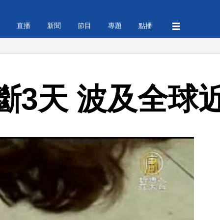
直播
新聞
節目
專題
點播
斷3天 波及全球