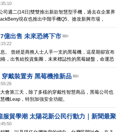
:35:10
黑莓公司週二(14日)雙雙推出新款智慧型手機，過去在企業界
ackBerry現在也推出中階手機Q5、搶攻新興市場，
出全球首款在鏡頭裝配6組鏡片的Lumia 925，亟欲捲土重
公司的股價卻都在新機推出當天雙雙下跌，兩位昔日霸主
7億出售 未來恐將下市
振雄風，仍然有待觀察。
:15:22
息。 曾經是商務人士人手一支的黑莓機，這星期卻宣布
價格，出售給投資集團，未來標誌性的黑莓鍵盤，命運恐
公司宣布下市前途堪憂。
 穿戴裝置夯 黑莓機推新品
:55:26
訊大會第三天，除了多樣的穿戴性智慧商品，黑莓公司也
慧機Leap，特別加強安全功能。
箱服貿學潮 太陽花新公民行動力｜新聞最聚
:45:50