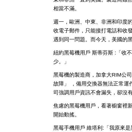
相當不滿。
週一，歐洲、中東、非洲和印度
收電子郵件，只能接打電話和收
遇到同一問題。而今天，美國的
紐約黑莓機用戶 斯蒂芬斯 :「
少。」
黑莓機的製造商，加拿大RIM公
故障」 ，備用交換器無法正常運
司強調用戶資訊不會漏失，卻沒
焦慮的黑莓機用戶，看著櫥窗裡新上
開始動搖。
黑莓手機用戶 維塔利:「我原來