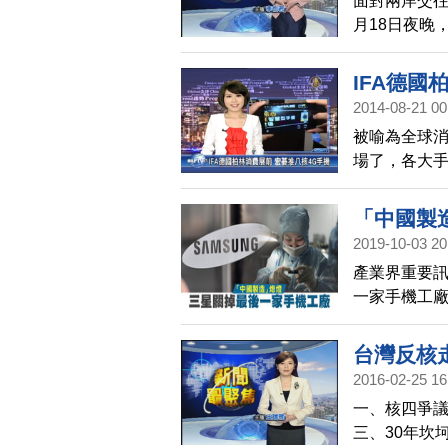
面對兩岸交往
月18日夜晚
岸服務貿易
民自己作主，
IFA德國
眾衝進國會殿
2014-08-21 00
大影響？台
被喻為全球消
集的新聞最聚
場了，各大
學生佔領行動
廠宏碁，也搶
厚。
「中國製
2019-10-03 20
產業界重要
一家手機工
加速工廠的撤
消息。
台灣反核走
2016-02-25 16
一、核四爭議
三、30年坎