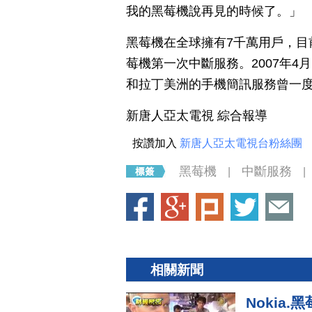
我的黑莓機說再見的時候了。」
黑莓機在全球擁有7千萬用戶，目
莓機第一次中斷服務。2007年
和拉丁美洲的手機簡訊服務曾一
新唐人亞太電視 綜合報導
按讚加入
新唐人亞太電視台粉絲團
黑莓機
中斷服務
|
|
相關新聞
Nokia