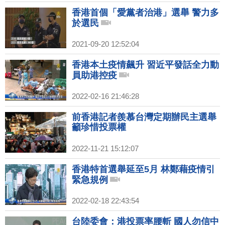
香港首個「愛黨者治港」選舉 警力多
於選民
2021-09-20 12:52:04
香港本土疫情飆升 習近平發話全力動
員助港控疫
2022-02-16 21:46:28
前香港記者羨慕台灣定期辦民主選舉
籲珍惜投票權
2022-11-21 15:12:07
香港特首選舉延至5月 林鄭藉疫情引
緊急規例
2022-02-18 22:43:54
台陸委會：港投票率腰斬 國人勿信中