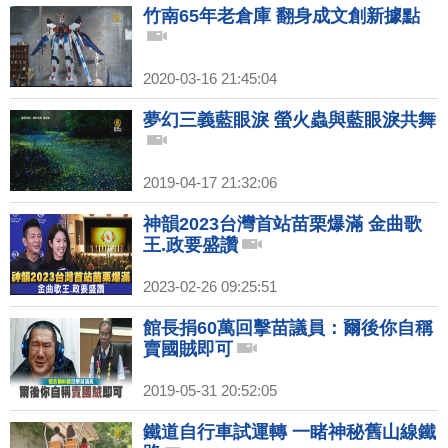
竹南65年老倉庫 翻身成文創新據點
2020-03-16 21:45:04
夢幻三義藍眼淚 螢火蟲與藍眼淚共舞
2019-04-17 21:32:06
神韻2023台灣首站苗栗爆滿 金曲歌
王.政要盛讚
2023-02-26 09:25:51
館長捐60萬回擊苗議員：爾後你自稱
賣國賊即可
2019-05-31 20:52:05
鐵道自行車試運轉 一睹神秘舊山線鐵