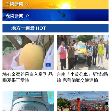
地方一週最 HOT
埔心金蜜芒果進入產季 品
台南「小黃公車」新增3路
嚐夏果正當時
線 完善偏鄉交通運輸