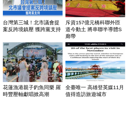
台灣第三城！北市議會提
斥資157億元橋科聯外匝
案反跨境鎮壓 獲跨黨支持
道今動土 將串聯半導體S
廊帶
花蓮漁港親子釣魚同樂 羅
全臺唯一 高雄登英媒11月
時豐壓軸獻唱掀高潮
值得造訪旅遊城市