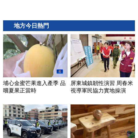
地方今日熱門
埔心金蜜芒果進入產季 品
屏東城鎮韌性演習 周春米
嚐夏果正當時
視導軍民協力實地操演