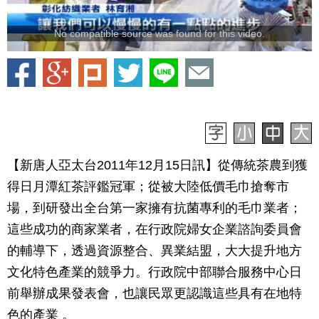
No compatible source was found for this video.
【新唐人亞太台2011年12月15日訊】從傳統茶農到獲
得日月潭紅茶評鑑冠軍；從被大陸低價毛巾搶奪市
場，到研發出全台第一家擁有抗菌專利的毛巾業者；
這些成功的商家業者，在行政院婦女企業諮詢委員會
的輔導下，透過資源整合、異業結盟，大大提升地方
文化特色產業的競爭力。行政院中部聯合服務中心日
前舉辦成果發表會，也讓民眾更認識這些具有在地特
色的產業 。