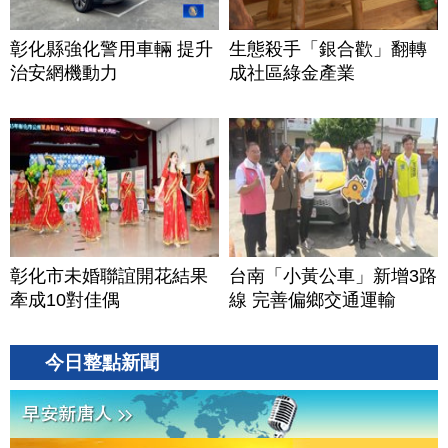
彰化縣強化警用車輛 提升
生態殺手「銀合歡」翻轉
治安網機動力
成社區綠金產業
彰化市未婚聯誼開花結果
台南「小黃公車」新增3路
牽成10對佳偶
線 完善偏鄉交通運輸
今日整點新聞