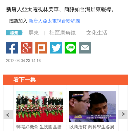
新唐人亞太電視林美華、簡靜如台灣屏東報導。
按讚加入
新唐人亞太電視台粉絲團
屏東
社區廣角鏡
文化生活
|
|
2012-03-04 23:14:16
看下一集
轉職好機會 生技園區擴
以商治貧 商科學生各展
20