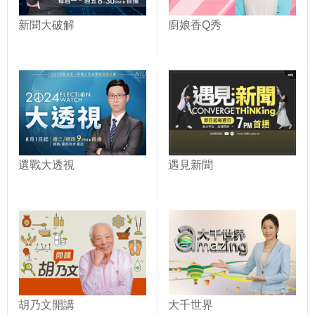
新聞大破解
廚娘香Q秀
選戰大透視
遇見新聞
胡乃文開講
大千世界