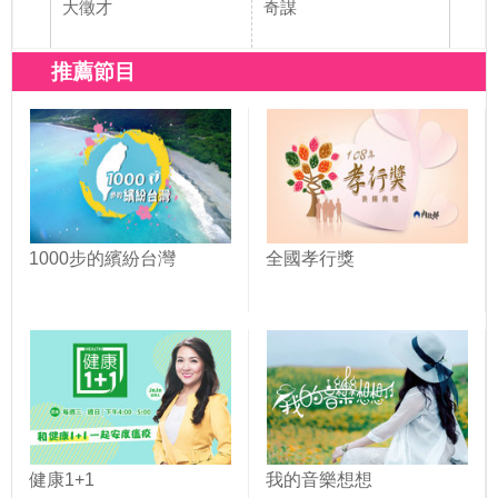
大徵才
奇謀
時裝
推薦節目
1000步的繽紛台灣
全國孝行獎
健康1+1
我的音樂想想