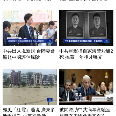
中共出入境新規 台陸委會
中共軍艦撞自家海警船釀2
籲赴中國評估風險
死 掩蓋一年後才曝光
颱風「紅霞」過境 廣東多
被問資助中共病毒實驗室