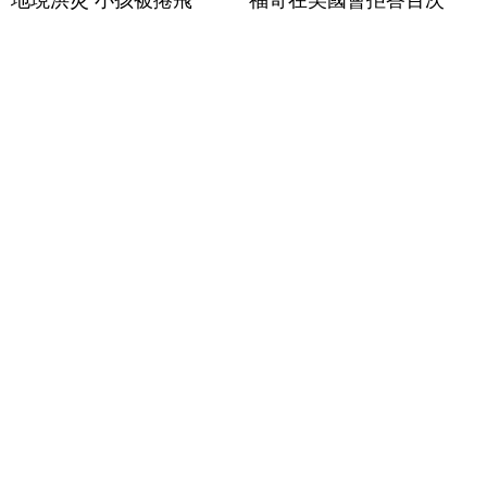
地現洪災 小孩被捲飛
福奇在美國會拒答百次