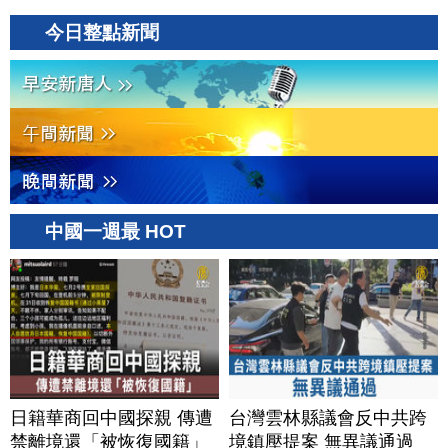
今日整點新聞
中國一週最 HOT
日籍華商回中國探親 傳遭
台灣雲林縣議會反中共跨
禁離境還「被恢復國籍」
境鎮壓提案 無異議通過