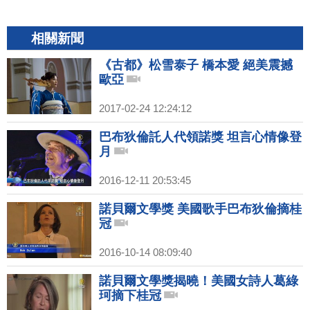
相關新聞
《古都》松雪泰子 橋本愛 絕美震撼
歐亞
2017-02-24 12:24:12
巴布狄倫託人代領諾獎 坦言心情像登
月
2016-12-11 20:53:45
諾貝爾文學獎 美國歌手巴布狄倫摘桂
冠
2016-10-14 08:09:40
諾貝爾文學獎揭曉！美國女詩人葛綠
珂摘下桂冠