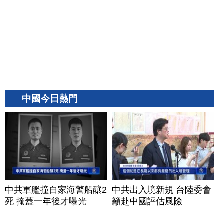
中國今日熱門
中共軍艦撞自家海警船釀2
中共出入境新規 台陸委會
死 掩蓋一年後才曝光
籲赴中國評估風險