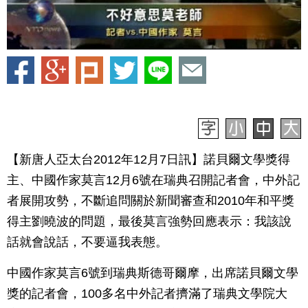
【新唐人亞太台2012年12月7日訊】諾貝爾文學獎得
主、中國作家莫言12月6號在瑞典召開記者會，中外記
者展開攻勢，不斷追問關於新聞審查和2010年和平獎
得主劉曉波的問題，最後莫言強勢回應表示：我該說
話就會說話，不要逼我表態。
中國作家莫言6號到瑞典斯德哥爾摩，出席諾貝爾文學
獎的記者會，100多名中外記者擠滿了瑞典文學院大