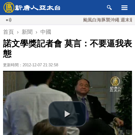
颱風白海豚襲沖繩 週末最近台灣 
首頁
›
新聞
›
中國
諾文學獎記者會 莫言：不要逼我表
態
更新時間：2012-12-07 21:32:58