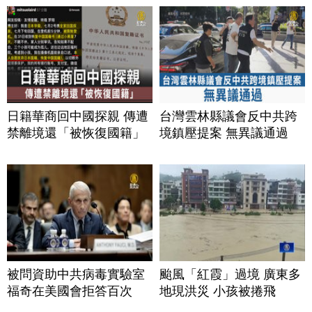
日籍華商回中國探親 傳遭
台灣雲林縣議會反中共跨
禁離境還「被恢復國籍」
境鎮壓提案 無異議通過
被問資助中共病毒實驗室
颱風「紅霞」過境 廣東多
福奇在美國會拒答百次
地現洪災 小孩被捲飛