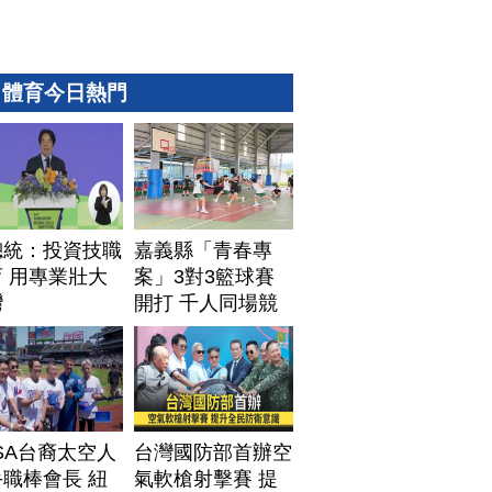
體育今日熱門
總統：投資技職
嘉義縣「青春專
 用專業壯大
案」3對3籃球賽
灣
開打 千人同場競
技
SA台裔太空人
台灣國防部首辦空
職棒會長 紐
氣軟槍射擊賽 提