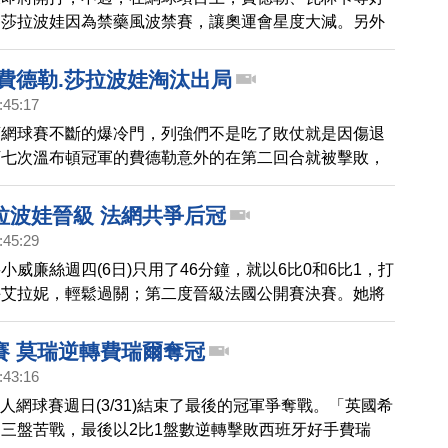
，莎拉波娃因為禁藥風波禁賽，讓奧運會星度大減。另外
里約奧運因為積分、還有比賽時程的問題，也影響選手意
 費德勒.莎拉波娃淘汰出局
:45:17
頓網球賽不斷的爆冷門，列強們不是吃了敗仗就是因傷退
下七次溫布頓冠軍的費德勒意外的在第二回合就被擊敗，
三種子莎拉波娃也在26號的比賽中頻頻滑倒，慘遭淘
拉波娃晉級 法網共爭后冠
:45:29
小威廉絲週四(6日)只用了46分鐘，就以6比0和6比1，打
手艾拉妮，輕鬆過關；第二度晉級法國公開賽決賽。她將
中和尋求衛冕的俄羅斯明星球員莎拉波娃共爭后冠。
賽 莫瑞逆轉費瑞爾奪冠
:43:16
名人網球賽週日(3/31)結束了最後的冠軍爭奪戰。「英國希
三盤苦戰，最後以2比1盤數逆轉擊敗西班牙好手費瑞