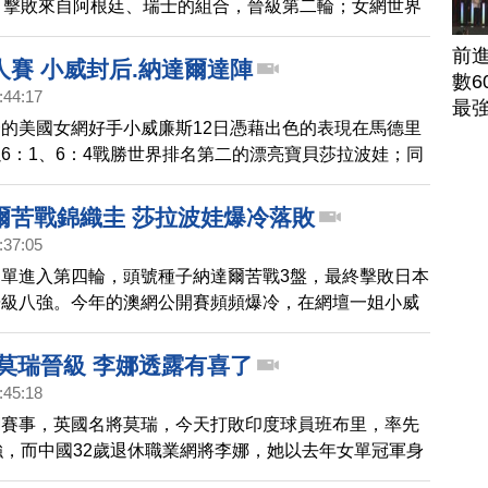
，擊敗來自阿根廷、瑞士的組合，晉級第二輪；女網世界
莎拉波娃則驚險贏過同樣來自俄羅斯的潘諾娃，挺進第三
前
人賽 小威封后.納達爾達陣
數6
:44:17
最
的美國女網好手小威廉斯12日憑藉出色的表現在馬德里
6：1、6：4戰勝世界排名第二的漂亮寶貝莎拉波娃；同
名將納達爾在男單決賽中，也以6比2、6比4輕鬆擊敗瑞
，拿下第23個名人賽冠軍。
爾苦戰錦織圭 莎拉波娃爆冷落敗
:37:05
單進入第四輪，頭號種子納達爾苦戰3盤，最終擊敗日本
晉級八強。今年的澳網公開賽頻頻爆冷，在網壇一姐小威
後，3號種子莎拉波娃也意外爆冷，星期一遭到20號種子
轉出局。
 莫瑞晉級 李娜透露有喜了
:45:18
網賽事，英國名將莫瑞，今天打敗印度球員班布里，率先
強，而中國32歲退休職業網將李娜，她以去年女單冠軍身
，雖然賽前媒體就懷疑她懷有身孕，但李娜是在表揚時才