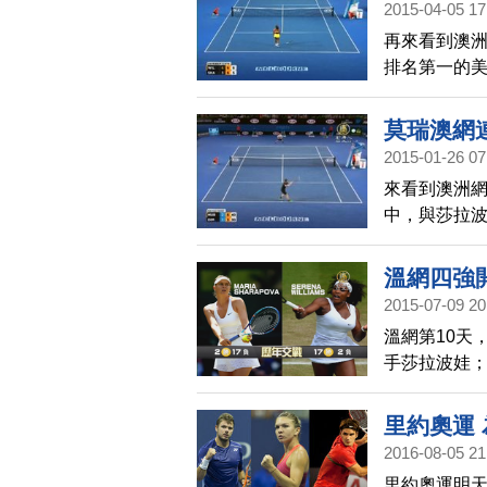
2015-04-05 17
再來看到澳
排名第一的美
羅斯好手莎拉
國傳奇球員葛
莫瑞澳網
2015-01-26 07
來看到澳洲
中，與莎拉
以6比4、6比
溫網四強
2015-07-09 20
溫網第10天
手莎拉波娃
莫瑞，不過
里約奧運
2016-08-05 21
里約奧運明