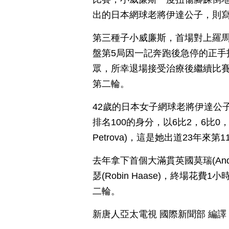
出的日本網球老將伊達公子，則
第三種子小威廉斯，首場對上羅馬尼亞選手
盤第5局因一記奔跑後急停的正手
眾，所幸退場接受治療後繼續比賽
第二輪。
42歲的日本女子網球老將伊達公
排名100的身分，以6比2，6比0
Petrova)，這是她出道23年來第
去年拿下首個大滿貫英國莫瑞(And
瑟(Robin Haase)，終場花費
二輪。
新唐人亞太電視 國際新聞部 編譯