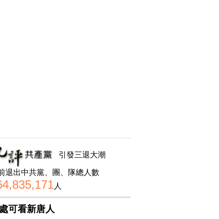
引發三退大潮
前退出中共黨、團、隊總人數
64,835,171
人
處可看新唐人