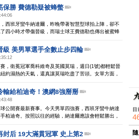
露，「今年夏天預計會有一個小孩出生！」的喜訊。
筋保勝 費德勒疑被蜂螫
:44:06
息，西班牙蠻牛納達爾，昨晚帶著智慧型球拍上陣，卻不
戰了四小時才帶傷晉級，而瑞士球王費德勒也傳出被蜜蜂
喊停治療，最後也是逆轉勝。
晉級 美男單選手全數止步四輪
:35:12
賽，衛冕冠軍喬科維奇及英國莫瑞，週日(1號)都輕鬆晉
但紐約濕熱的天氣，還真讓莫瑞吃盡了苦頭。女單方面，
老將小威廉斯，則擊敗了今年澳網對手史蒂芬斯晉級。不
今年顯得落寞，美國15名男單選手全數出局，第一次在
冷輸給柏迪奇！澳網8強掰掰
大滿貫賽上，在第四輪全數缺席。
:43:48
網球公開賽最新賽事。今天男單四強賽，西班牙蠻牛納達
目
4
選手柏迪奇。按照以往的經驗，納達爾應該會輕鬆勝出，
竟然以懸殊的比數輸掉了比賽，無緣晉級4強。
隨
封后 19大滿貫冠軍 史上第2