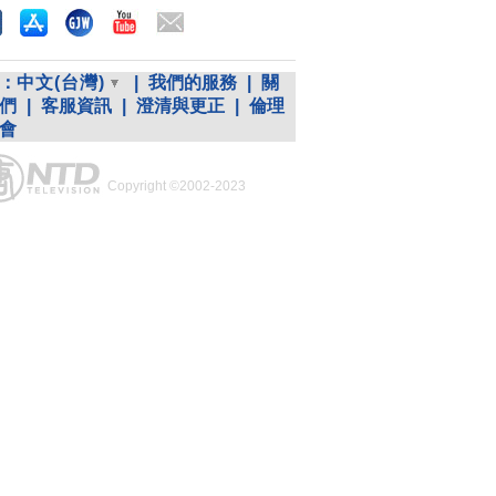
：
中文(台灣)
|
我們的服務
|
關
們
|
客服資訊
|
澄清與更正
|
倫理
會
Copyright ©2002-2023