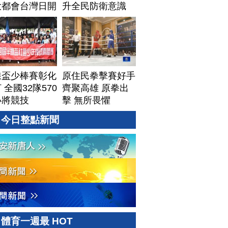
大都會台灣日開
升全民防衛意識
線盃少棒賽彰化
原住民拳擊賽好手
 全國32隊570
齊聚高雄 原拳出
小將競技
擊 無所畏懼
今日整點新聞
體育一週最 HOT