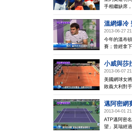
手相繼缺席
分析指出，
願。
溫網爆冷
2013-06-27 21
今年的溫布
賽；曾經拿
女單方面，第
汰。
小威與莎
2013-06-07 21
美國網球女將
敗義大利對
在冠軍決賽
邁阿密網
2013-04-01 21
ATP邁阿密
望」莫瑞經過