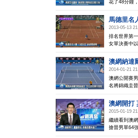
花了48分鐘
排名第二的
輪。
馬德里名
2013-05-13 21
排名世界第一
女單決賽中以
一天，西班牙
士選手瓦林卡
澳網納達
2014-01-21 21
澳網公開賽男
名將錦織圭
落敗無緣8強
齊布科娃逆
澳網開打
2015-01-19 21
繼續看到澳
搶晉男單64
份受邀出席