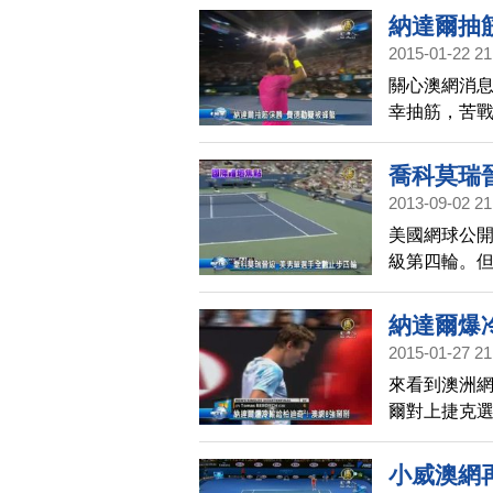
終於鬆口透
納達爾抽
2015-01-22 21
關心澳網消
幸抽筋，苦
叮咬，中途
喬科莫瑞
2013-09-02 21
美國網球公開
級第四輪。
31歲的美國
過，美國男單
納達爾爆
自家舉行的
2015-01-27 21
來看到澳洲
爾對上捷克
不料，納達爾
小威澳網再