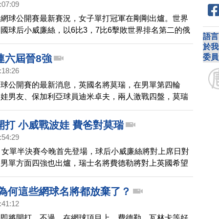
:07:09
洲網球公開賽最新賽況，女子單打冠軍在剛剛出爐。世界
國球后小威廉絲，以6比3，7比6擊敗世界排名第二的俄
語言
波娃，順利奪得個人第19座大滿貫單打冠軍，僅次於德
於我
拉芙創下的22座紀錄。
委員
連六屆晉8強
:18:26
網球公開賽的最新消息，英國名將莫瑞，在男單第四輪
波娃男友、保加利亞球員迪米卓夫，兩人激戰四盤，莫瑞
7(5)、6比3和7比5獲勝，連續六屆澳網打進男單8強。
開打 小威戰波娃 費爸對莫瑞
:54:29
，女單半決賽今晚首先登場，球后小威廉絲將對上席日對
；男單方面四強也出爐，瑞士名將費德勒將對上英國希望
，新科法網冠軍瓦林卡，則是提前出局，無緣進入四強。
 為何這些網球名將都放棄了？
:41:12
天即將開打，不過，在網球項目上，費德勒、瓦林卡等好