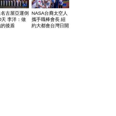
進名古屋亞運倒
NASA台裔太空人
0天 李洋：做
攜手職棒會長 紐
強的後盾
約大都會台灣日開
球