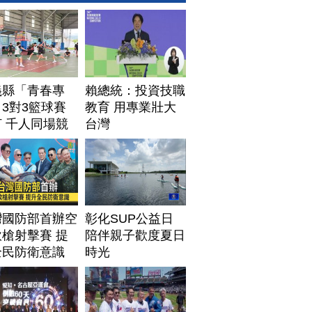
義縣「青春專
賴總統：投資技職
3對3籃球賽
教育 用專業壯大
 千人同場競
台灣
灣國防部首辦空
彰化SUP公益日
槍射擊賽 提
陪伴親子歡度夏日
全民防衛意識
時光