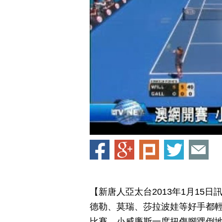
【新唐人亞太台2013年1月15
德勒、莫瑞、莎拉波娃等好手都
比賽，小威廉斯一度扭傷腳踝倒