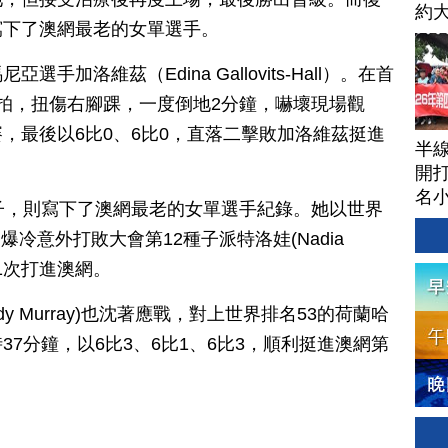
約
寫下了澳網最老的女單選手。
球
加洛維茲（Edina Gallovits-Hall）。在首
拍，扭傷右腳踝，一度倒地2分鐘，嚇壞現場觀
，最後以6比0、6比0，直落二擊敗加洛維茲挺進
半
開打
名
子，則寫下了澳網最老的女單選手紀錄。她以世界
，爆冷意外打敗大會第12種子派特洛娃(Nadia
11次打進澳網。
y Murray)也沈著應戰，對上世界排名53的荷蘭哈
1小時37分鐘，以6比3、6比1、6比3，順利挺進澳網第