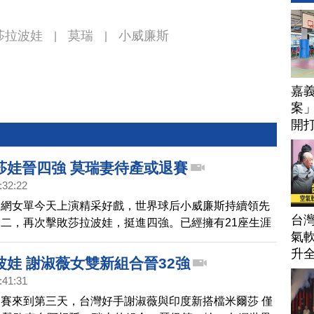
莎拉波娃
莫瑞
小威廉斯
|
|
嘉
案」
開打
技
莎娃晉四強 莫瑞妻待產或退賽
:32:22
澳網女單今天上演精采好戲，世界球后小威廉斯持續領先
台
二，再次擊敗莎拉波娃，挺進四強。已經擁有21座生涯
氣軟
盃的小威，只差1座冠軍，就可追平德國傳奇選手葛拉芙
升
滿貫冠軍紀錄。
波娃 謝淑薇女雙新組合晉32強
:41:31
賽來到第三天，台灣好手謝淑薇與印度新搭檔米爾莎 僅