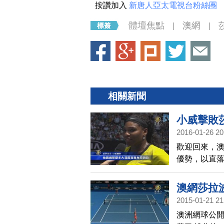
按讚加入
新唐人亞太電視台粉絲團
體壇焦點
澳網
|
|
相關新聞
小威擊敗
2016-01-26 20
歡迎回來，
優勢，以直落
大滿貫女單金
女單22座大
澳網莎拉
2015-01-21 21
澳洲網球公開