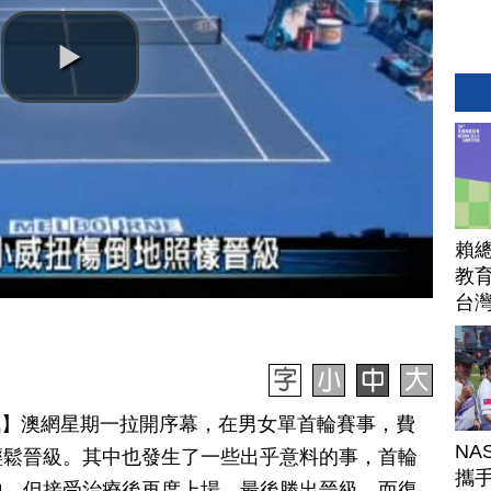
賴
教育
台
日訊】澳網星期一拉開序幕，在男女單首輪賽事，費
NA
輕鬆晉級。其中也發生了一些出乎意料的事，首輪
攜手
地，但接受治療後再度上場，最後勝出晉級。而復