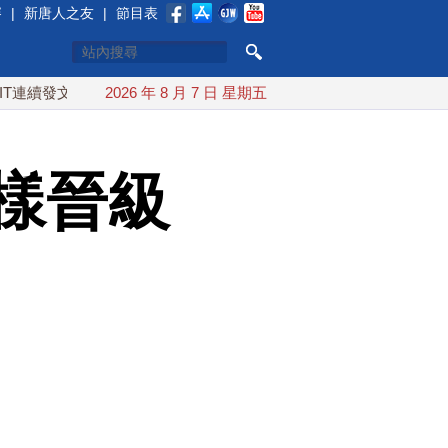
賽
|
新唐人之友
|
節目表
文讚「韌性台灣」
2026 年 8 月 7 日 星期五
搞分化？美情報：普京最快今秋 試探攻擊北
樣晉級