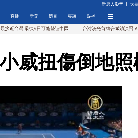
新唐人影音
|
大
直播
新聞
節目
專題
點播
 最快9日可能登陸中國
台灣漢光首結合城鎮演習 AIT連續發
 小威扭傷倒地照