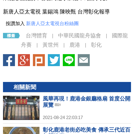
新唐人亞太電視 葉錫鴻 陳映甄 台灣彰化報導
按讚加入
新唐人亞太電視台粉絲團
台灣體育
中華民國龍舟協會
國際龍
|
|
舟賽
黃世州
鹿港
彰化
|
|
|
相關新聞
風華再現！鹿港金銀廳格扇 首度公開
展覽
2021-08-24 22:03:17
彰化鹿港老街必吃美食 傳承三代近百