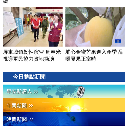
續
屏東城鎮韌性演習 周春米
埔心金蜜芒果進入產季 品
視導軍民協力實地操演
嚐夏果正當時
今日整點新聞