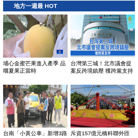
地方一週最 HOT
埔心金蜜芒果進入產季 品
台灣第三城！北市議會提
嚐夏果正當時
案反跨境鎮壓 獲跨黨支持
台南「小黃公車」新增3路
斥資157億元橋科聯外匝