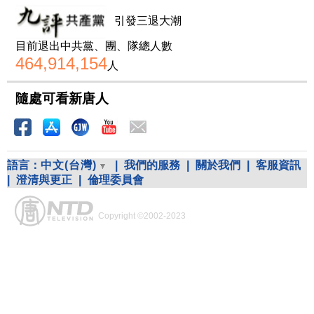
引發三退大潮
目前退出中共黨、團、隊總人數
464,914,154
人
隨處可看新唐人
語言：
中文(台灣)
|
我們的服務
|
關於我們
|
客服資訊
|
澄清與更正
|
倫理委員會
Copyright ©2002-2023