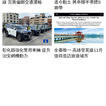
線 完善偏鄉交通運輸
道今動土 將串聯半導體S
廊帶
彰化縣強化警用車輛 提升
全臺唯一 高雄登英媒11月
治安網機動力
值得造訪旅遊城市