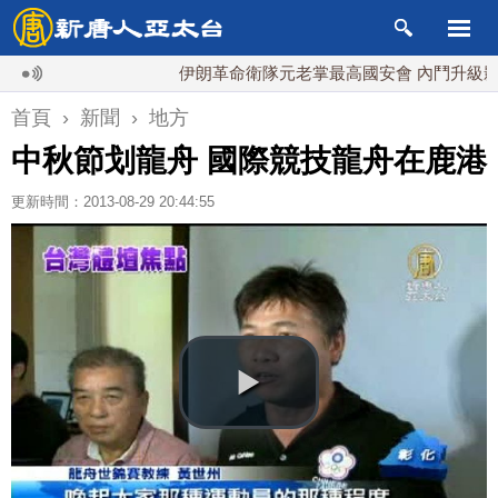
伊朗革命衛隊元老掌最高國安會 內鬥升級影響談
首頁
›
新聞
›
地方
中秋節划龍舟 國際競技龍舟在鹿港
更新時間：2013-08-29 20:44:55