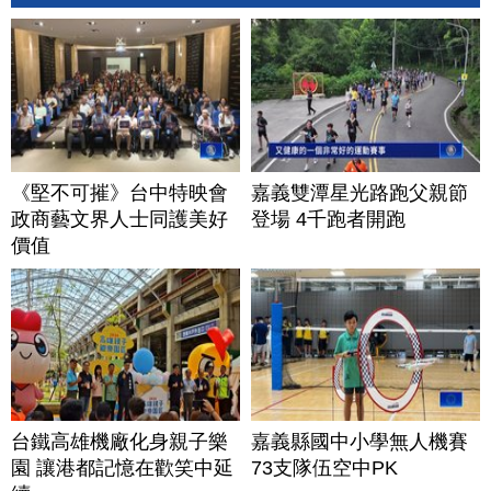
《堅不可摧》台中特映會
嘉義雙潭星光路跑父親節
政商藝文界人士同護美好
登場 4千跑者開跑
價值
台鐵高雄機廠化身親子樂
嘉義縣國中小學無人機賽
園 讓港都記憶在歡笑中延
73支隊伍空中PK