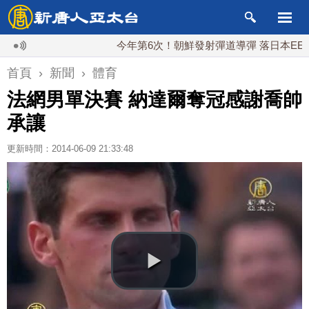
今年第6次！朝鮮發射彈道導彈 落日本EEZ外
首頁
›
新聞
›
體育
法網男單決賽 納達爾奪冠感謝喬帥
承讓
更新時間：2014-06-09 21:33:48