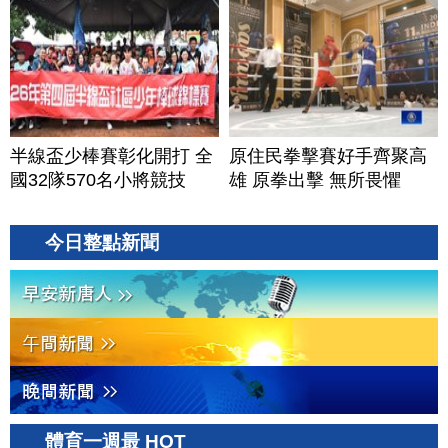
半線盃少棒賽彰化開打 全
原住民拳擊賽好手齊聚高
國32隊570名小將競技
雄 原拳出擊 無所畏懼
今日整點新聞
體育一週最 HOT