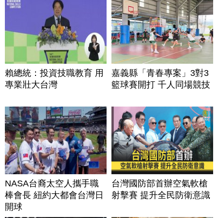
賴總統：投資技職教育 用
嘉義縣「青春專案」3對3
專業壯大台灣
籃球賽開打 千人同場競技
NASA台裔太空人攜手職
台灣國防部首辦空氣軟槍
棒會長 紐約大都會台灣日
射擊賽 提升全民防衛意識
開球