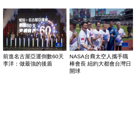
前進名古屋亞運倒數60天
NASA台裔太空人攜手職
李洋：做最強的後盾
棒會長 紐約大都會台灣日
開球