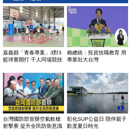
嘉義縣「青春專案」3對3
賴總統：投資技職教育 用
籃球賽開打 千人同場競技
專業壯大台灣
台灣國防部首辦空氣軟槍
彰化SUP公益日 陪伴親子
射擊賽 提升全民防衛意識
歡度夏日時光