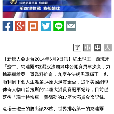
【新唐人亞太台2014年6月9日訊】紅土球王、西班牙
「蠻牛」納達爾8號灑淚法國網球公開賽男單決賽，力
擒塞爾維亞一哥喬科維奇，九度在法網男單稱王，也
順利摘下個人生涯第14座大滿貫金盃，追平美國網球
傳奇人物山普拉斯的14座大滿貫賽冠軍紀錄，目前僅
落後「瑞士特快車」費德勒的17座大滿貫金盃記錄。
這場王碰王的勝出讓28歲、世界排名第一的納達爾，