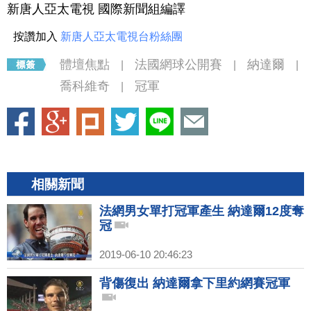
新唐人亞太電視 國際新聞組編譯
按讚加入
新唐人亞太電視台粉絲團
體壇焦點
法國網球公開賽
納達爾
|
|
|
喬科維奇
冠軍
|
相關新聞
法網男女單打冠軍產生 納達爾12度奪
冠
2019-06-10 20:46:23
背傷復出 納達爾拿下里約網賽冠軍