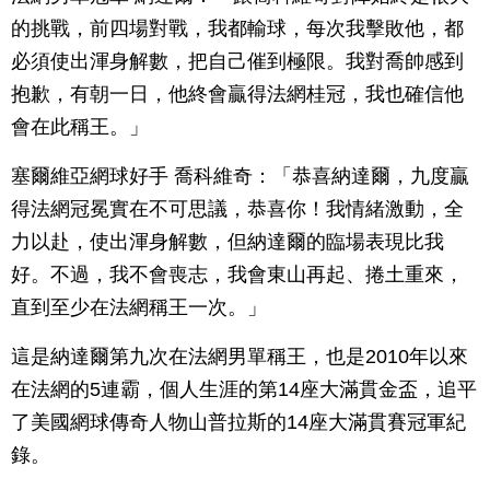
的挑戰，前四場對戰，我都輸球，每次我擊敗他，都
必須使出渾身解數，把自己催到極限。我對喬帥感到
抱歉，有朝一日，他終會贏得法網桂冠，我也確信他
會在此稱王。」
塞爾維亞網球好手 喬科維奇：「恭喜納達爾，九度贏
得法網冠冕實在不可思議，恭喜你！我情緒激動，全
力以赴，使出渾身解數，但納達爾的臨場表現比我
好。不過，我不會喪志，我會東山再起、捲土重來，
直到至少在法網稱王一次。」
這是納達爾第九次在法網男單稱王，也是2010年以來
在法網的5連霸，個人生涯的第14座大滿貫金盃，追平
了美國網球傳奇人物山普拉斯的14座大滿貫賽冠軍紀
錄。