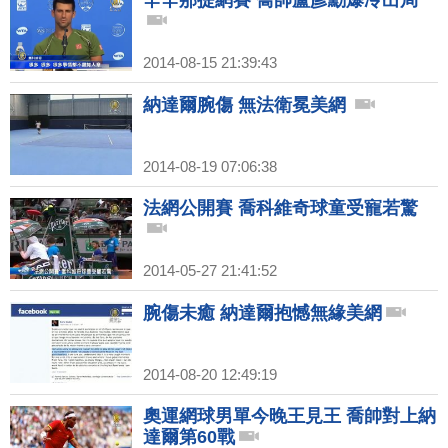
辛辛那提網賽 喬帥盧彥勳爆冷出局
2014-08-15 21:39:43
納達爾腕傷 無法衛冕美網
2014-08-19 07:06:38
法網公開賽 喬科維奇球童受寵若驚
2014-05-27 21:41:52
腕傷未癒 納達爾抱憾無緣美網
2014-08-20 12:49:19
奧運網球男單今晚王見王 喬帥對上納
達爾第60戰