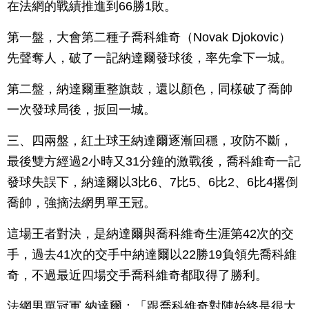
在法網的戰績推進到66勝1敗。
第一盤，大會第二種子喬科維奇（Novak Djokovic）
先聲奪人，破了一記納達爾發球後，率先拿下一城。
第二盤，納達爾重整旗鼓，還以顏色，同樣破了喬帥
一次發球局後，扳回一城。
三、四兩盤，紅土球王納達爾逐漸回穩，攻防不斷，
最後雙方經過2小時又31分鐘的激戰後，喬科維奇一記
發球失誤下，納達爾以3比6、7比5、6比2、6比4撂倒
喬帥，強摘法網男單王冠。
這場王者對決，是納達爾與喬科維奇生涯第42次的交
手，過去41次的交手中納達爾以22勝19負領先喬科維
奇，不過最近四場交手喬科維奇都取得了勝利。
法網男單冠軍 納達爾：「跟喬科維奇對陣始終是很大