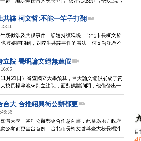
半數，繼續擔任台大校長4年。楊泮池也提出治校理念，
上課時數，還有鬆綁畢業128學分制，而台大學生反應
了解。
生共諜 柯文哲:不能一竿子打翻
:15:11
陸生疑似涉及共諜事件，話題持續延燒。台北市長柯文哲
）也被媒體問到，對陸生共諜事件的看法，柯文哲認為不
案，影響整體陸生政策。
身立院 聲明論文絕無造假
:16:05
11月21日）審查國立大學預算，台大論文造假案成了質
台大校長楊泮池來到立法院，面對媒體詢問，他僅發出一
應，強調自己沒有作假，教育部長潘文忠則說會公開透明
態度都很低調，而現在台大校方以及教評會，都已經成立
合台大 合推紹興街公辦都更
進行調查。
:46:36
與臺灣大學，簽訂公辦都更合作意向書，此舉為地方政府
推動公辦都更全台首例，台北市長柯文哲與臺大校長楊泮
目
記者會，簽署合作意向書。
4