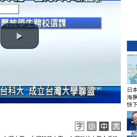
日
海豚
快