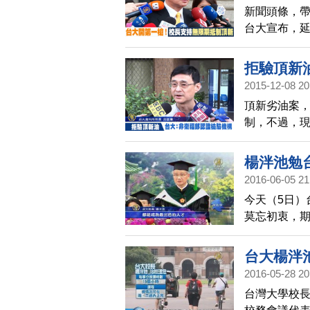
新聞頭條，
台大宣布，延
場。台大校
灣不需受到
拒驗頂新
2015-12-08 20
頂新劣油案
制，不過，
函給食科所
楊泮池勉
2016-06-05 21
今天（5日）
莫忘初衷，期
拿到總統創
提醒畢業生
台大楊泮
活。
2016-05-28 20
台灣大學校長