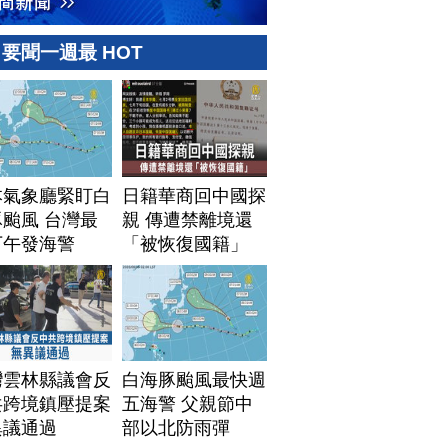
要聞一週最 HOT
本氣象廳緊盯白
日籍華商回中國探
颱風 台灣最
親 傳遭禁離境還
下午發海警
「被恢復國籍」
灣雲林縣議會反
白海豚颱風最快週
共跨境鎮壓提案
五海警 父親節中
異議通過
部以北防雨彈