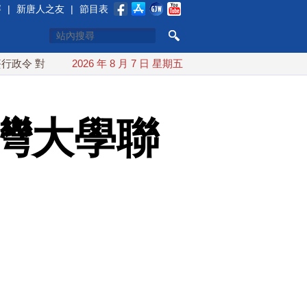
賽
|
新唐人之友
|
節目表
多晶矽課15%關稅
2026 年 8 月 7 日 星期五
日本氣象廳緊盯白海豚颱風 台灣最快下午
灣大學聯