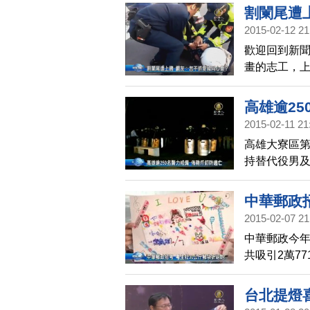
割闌尾遭
2015-02-12 21
歡迎回到新
畫的志工，
散，結果有4
段畫面全都被
高雄逾25
就質疑，愛
2015-02-11 21
高雄大寮區
持替代役男
警方出動至少
還有保安隊、
中華郵政
戒，晚間7點
2015-02-07 21
在監獄周遭偵
中華郵政今
令全國監所人
共吸引2萬7
輸，需要加考
內折返跑，只
台北提燈