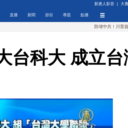
新唐人影音
|
大
直播
新聞
節目
專題
點播
防堵中共！川普簽行政令 對
大台科大 成立台