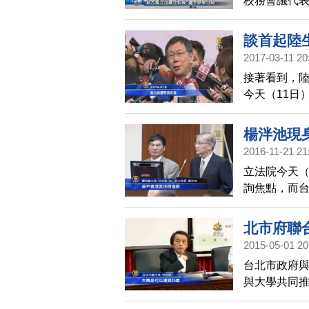
校務會議代表
包括彈性調整
如何，帶您
談首起陸
2017-03-11 20
接著看到，
今天（11日
應該因為個
楊泮池現
2016-11-21 21
立法院今天（
詢焦點，而
張聲明稿回
的調查，2人
北市府聯
特別委員會
2015-05-01 20
台北市政府
與大學共同
池共同出席