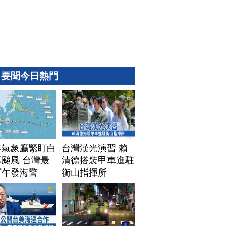
要聞今日熱門
本氣象廳緊盯白
台灣漢光演習 賴
颱風 台灣最
清德搭裝甲車進駐
下午發海警
衡山指揮所