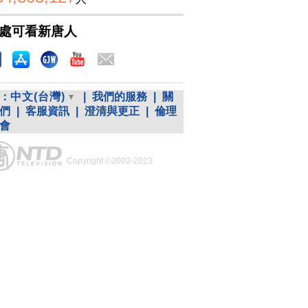
處可看新唐人
：
中文(台灣)
|
我們的服務
|
關
們
|
客服資訊
|
澄清與更正
|
倫理
會
Copyright ©2002-2023