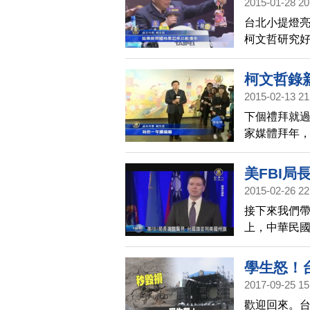
2015-01-28 20
台北小提燈
柯文哲研究
牛。
柯文哲錄
2015-02-13 21
下個禮拜就
家媒體拜年
個早年。
美FBI局
2015-02-26 22
接下來我們
上，中華民
國各州州旗並
福斯電視新聞
學生怒！
2017-09-25 15
歡迎回來。台