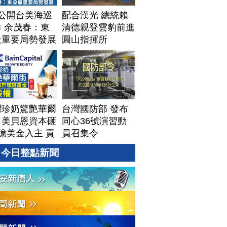
T公開台美海巡
配合漢光 總統賴
 余茂春：東
清德親登雲豹前進
最重要局勢發展
圓山指揮所
灣珍奶驚艷華爾
台灣國防部 發布
！美貝恩資本砸
同心36號演習動
億美金入主 貢
員召集令
拓國際版圖加速
今日整點新聞
美？｜#財經新
｜
60806(四)