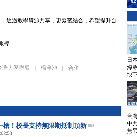
」
目，透過教學資源共享，更緊密結合，希望提升台
報導
日
海豚
台灣大學聯盟
楊泮池
合併
|
|
快
台
中
一槍！校長支持無限期抵制頂新
無
:02:58