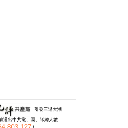
引發三退大潮
前退出中共黨、團、隊總人數
64,803,127
人