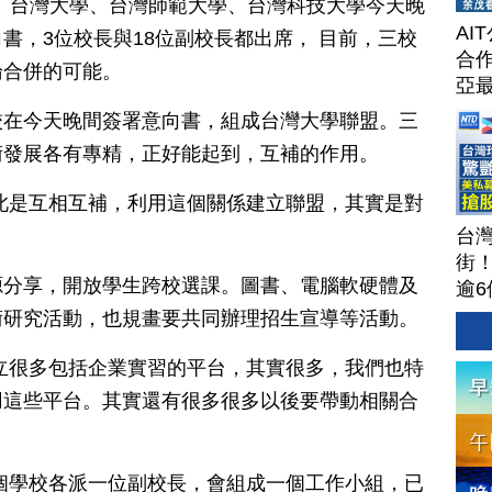
日訊】台灣大學、台灣師範大學、台灣科技大學今天晚
AI
書，3位校長與18位副校長都出席， 目前，三校
合作
論合併的可能。
亞
校在今天晚間簽署意向書，組成台灣大學聯盟。三
術發展各有專精，正好能起到，互補的作用。
此是互相互補，利用這個關係建立聯盟，其實是對
台
街
源分享，開放學生跨校選課。圖書、電腦軟硬體及
逾6
茶
術研究活動，也規畫要共同辦理招生宣導等活動。
攻
聞
立很多包括企業實習的平台，其實很多，我們也特
202
用這些平台。其實還有很多很多以後要帶動相關合
個學校各派一位副校長，會組成一個工作小組，已