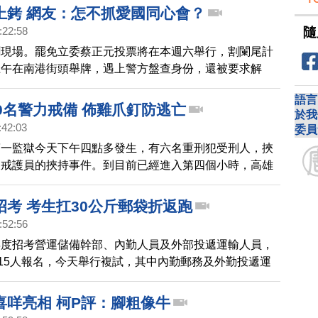
上銬 網友：怎不抓愛國同心會？
隨
:22:58
聞現場。罷免立委蔡正元投票將在本週六舉行，割闌尾計
上午在南港街頭舉牌，遇上警方盤查身份，還被要求解
名警察壓制其中一位志工，並強行上銬， 壓上警車。這
語言
一旁的志工拍下來Po上網，引起一片熱烈討論，有網友
0名警力戒備 佈雞爪釘防逃亡
於我
國同心會囂張跋扈，怎麼不見警察上銬？
:42:03
委員
第一監獄今天下午四點多發生，有六名重刑犯受刑人，挾
及戒護員的挾持事件。到目前已經進入第四個小時，高雄
250名警力重兵戒備在高雄監獄周遭，除了制服警察，
霹靂小組成員都已出動，分別持盾牌、MP4衝鋒槍警
招考 考生扛30公斤郵袋折返跑
左右，特勤中隊已經進入監獄。大批荷槍實彈警力也部署
:52:56
查戒備。為了穩定全國49個監所的囚情，法務部已經通
年度招考營運儲備幹部、內勤人員及外部投遞運輸人員，
員 取消休假，即刻返回監所戒護。
715人報名，今天舉行複試，其中內勤郵務及外勤投遞運
體能測驗，考生要扛起30公斤的郵袋，在5公尺的距離
要折返12次就算滿分。
喜咩亮相 柯P評：腳粗像牛