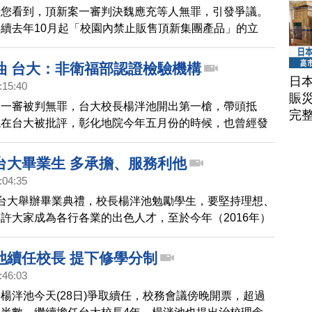
帶您看到，頂新案一審判決魏應充等人無罪，引發爭議。
續去年10月起「校園內禁止販售頂新集團產品」的立
長楊泮池說，頂新無罪，會讓全世界認為，黑心食品在台
懲罰。
油 台大：非衛福部認證檢驗機構
日
:15:40
賑
，一審被判無罪，台大校長楊泮池開出第一槍，帶頭抵
完
現在台大被批評，彰化地院今年五月份的時候，也曾經發
來協助驗油，但被台大拒絕，今天食科所作出回應。
台大畢業生 多承擔、服務利他
:04:35
台大舉辦畢業典禮，校長楊泮池勉勵學生，要堅持理想、
許大家成為各行各業的出色人才，至於今年（2016年）
新獎的教授葉丙成，則是自爆學生時代曾經作弊的往事，
追求成就時，要對得起良心，而且除了專業，還要懂得生
池續任校長 提下修學分制
:46:03
楊泮池今天(28日)爭取續任，校務會議傍晚開票，超過