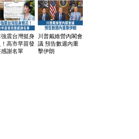
本強震台灣挺身
川普戴維營內閣會
災！高市早苗發
議 預告數週內重
整感謝名單
擊伊朗