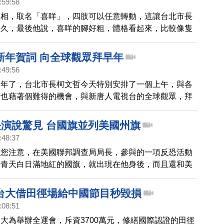
:59:58
亮相，取名「喜咩」，四肢可以任意轉動，這讓台北市長
好久，最後他說，喜咩的腳好粗，體格看起來，比較像隻
新年賀詞 向全球觀眾拜早年
:49:56
過年了，台北市長柯文哲今天特別安排了一個上午，與各
，也藉著個難得的機會，與新唐人電視台的全球觀眾，拜
長演說驚見 台國旗並列美國州旗
:48:37
帶您注意，在美國聯邦調查局局長，參與的一項反恐活動
國青天白日滿地紅的國旗，就出現在他身後，而且還和美
列，這一個演講畫面，雙雙被美國CNN知名主播，美國
po上臉書，同時也立刻引發網友討論關注。
台大借田徑場給中國節目秒毀損
:08:51
大為舉辦全運會，斥資3700萬元，修繕國際認證的田徑