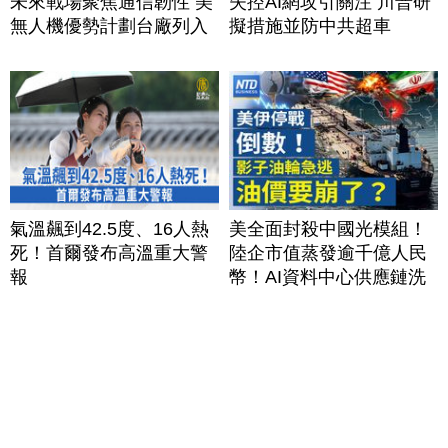
未來戰場聚焦通信韌性 美
失控AI網攻引關注 川普研
無人機優勢計劃台廠列入
擬措施並防中共超車
氣溫飆到42.5度、16人熱
美全面封殺中國光模組！
死！首爾發布高溫重大警
陸企市值蒸發逾千億人民
報
幣！AI資料中心供應鏈洗
牌？台灣喜迎轉單！成關
鍵樞紐？｜#財經新聞
│20260805 (三)