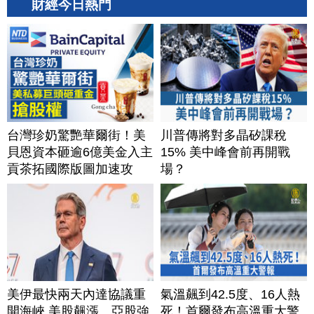
財經今日熱門
台灣珍奶驚艷華爾街！美
川普傳將對多晶矽課稅
貝恩資本砸逾6億美金入主
15% 美中峰會前再開戰
貢茶拓國際版圖加速攻
場？
美？｜#財經新聞｜
20260806(四)
美伊最快兩天內達協議重
氣溫飆到42.5度、16人熱
開海峽 美股飆漲、亞股強
死！首爾發布高溫重大警