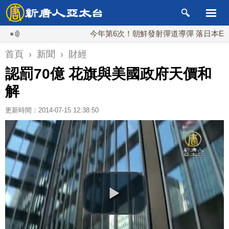
今年第6次！朝鮮發射彈道導彈 落日本EEZ外
首頁
›
新聞
›
財經
認罰70億 花旗與美國政府天價和
解
更新時間：2014-07-15 12:38:50