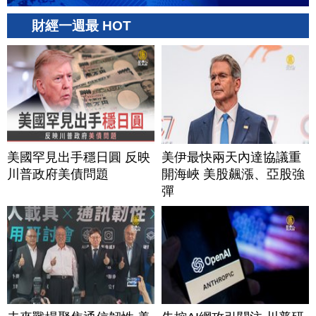
財經一週最 HOT
美國罕見出手穩日圓 反映
美伊最快兩天內達協議重
川普政府美債問題
開海峽 美股飆漲、亞股強
彈