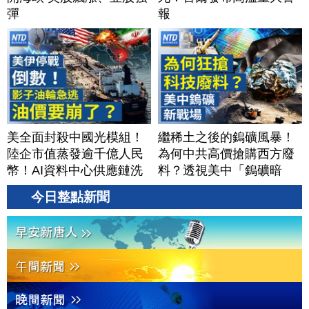
彈
報
美全面封殺中國光模組！
繼稀土之後的鎢礦風暴！
陸企市值蒸發逾千億人民
為何中共高價搶購西方廢
幣！AI資料中心供應鏈洗
料？透視美中「鎢礦暗
牌？台灣喜迎轉單！成關
戰」背後不為人知的資源
今日整點新聞
鍵樞紐？｜#財經新聞
爭奪｜#財經新聞｜
│20260805 (三)
20260804(二)