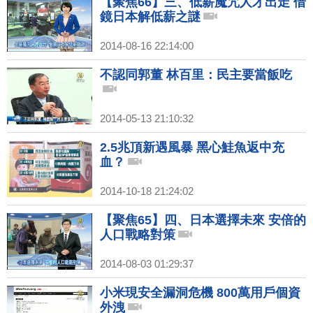
【聚焦66】三、低薪魔咒人才出走 借
鏡日本解低薪之謎
2014-08-16 22:14:00
不認同郭董 林百里：民主要當飯吃
2014-05-13 21:10:32
2.5兆頂新遇風暴 黑心鮭魚返中充
血？
2014-10-18 21:24:02
【聚焦65】四、日本選擇未來 安倍的
人口戰略對策
2014-08-03 01:29:37
小米現安全漏洞危機 800萬用戶個資
外洩