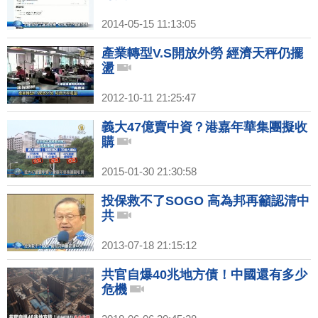
2014-05-15 11:13:05
產業轉型V.S開放外勞 經濟天秤仍擺
盪
2012-10-11 21:25:47
義大47億賣中資？港嘉年華集團擬收
購
2015-01-30 21:30:58
投保救不了SOGO 高為邦再籲認清中
共
2013-07-18 21:15:12
共官自爆40兆地方債！中國還有多少
危機