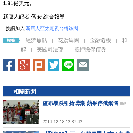
1.81億美元。
新唐人記者 喬安 綜合報導
按讚加入
新唐人亞太電視台粉絲團
經濟焦點
花旗集團
金融危機
和
|
|
|
解
美國司法部
抵押擔保債券
|
|
相關新聞
盧布暴跌引搶購潮 蘋果停俄網售
2014-12-18 12:37:43