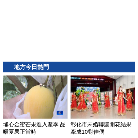
地方今日熱門
埔心金蜜芒果進入產季 品
彰化市未婚聯誼開花結果
嚐夏果正當時
牽成10對佳偶