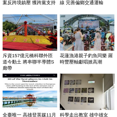
案反跨境鎮壓 獲跨黨支持
線 完善偏鄉交通運輸
斥資157億元橋科聯外匝
花蓮漁港親子釣魚同樂 羅
道今動土 將串聯半導體S
時豐壓軸獻唱掀高潮
廊帶
全臺唯一 高雄登英媒11月
科學走出教室 雄中雄女