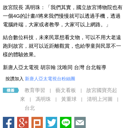
故宮院長 馮明珠：「我們其實，國立故宮博物院也有
一個4G的計畫//將來我們慢慢就可以透過手機，透過
電腦終端，大家或者教學，大家可以上網路。」
結合數位科技，未來民眾想看文物，可以不用大老遠
跑到故宮，就可以近距離觀賞，也給學童與民眾不一
樣的體驗效果。
新唐人亞太電視 胡宗翰 沈唯同 台灣 台北報導
按讚加入
新唐人亞太電視台粉絲團
教育學習
藝文看板
故宮國寶亮起
|
|
來
馮明珠
黃重球
清明上河圖
|
|
|
|
台北