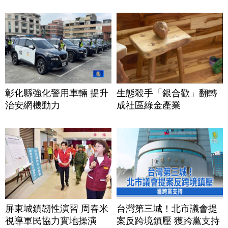
彰化縣強化警用車輛 提升
生態殺手「銀合歡」翻轉
治安網機動力
成社區綠金產業
屏東城鎮韌性演習 周春米
台灣第三城！北市議會提
視導軍民協力實地操演
案反跨境鎮壓 獲跨黨支持