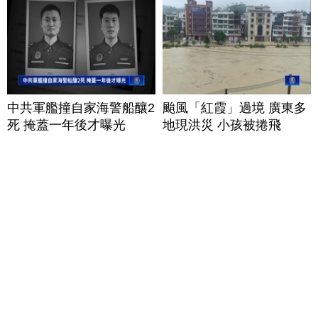
中共軍艦撞自家海警船釀2
颱風「紅霞」過境 廣東多
死 掩蓋一年後才曝光
地現洪災 小孩被捲飛