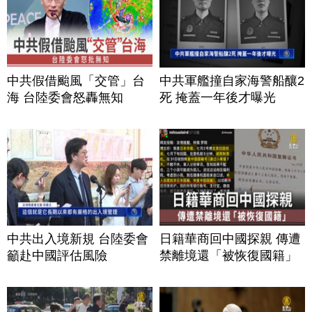
中共假借颱風「交管」台
中共軍艦撞自家海警船釀2
海 台陸委會怒轟無知
死 掩蓋一年後才曝光
中共出入境新規 台陸委會
日籍華商回中國探親 傳遭
籲赴中國評估風險
禁離境還「被恢復國籍」