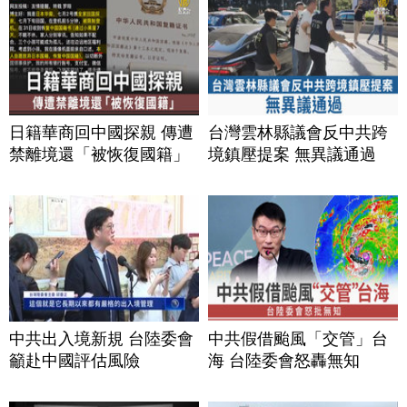
日籍華商回中國探親 傳遭
台灣雲林縣議會反中共跨
禁離境還「被恢復國籍」
境鎮壓提案 無異議通過
中共出入境新規 台陸委會
中共假借颱風「交管」台
籲赴中國評估風險
海 台陸委會怒轟無知