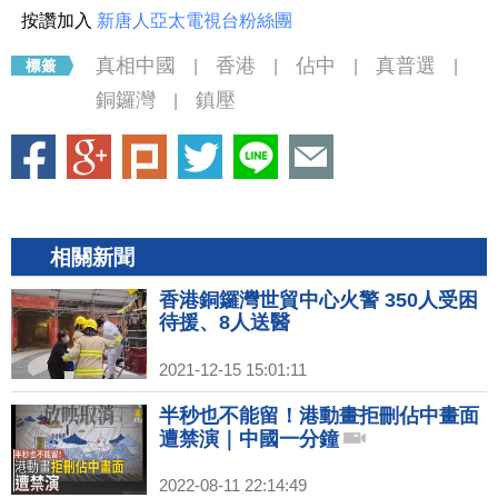
按讚加入
新唐人亞太電視台粉絲團
真相中國
香港
佔中
真普選
|
|
|
|
銅鑼灣
鎮壓
|
相關新聞
香港銅鑼灣世貿中心火警 350人受困
待援、8人送醫
2021-12-15 15:01:11
半秒也不能留！港動畫拒刪佔中畫面
遭禁演｜中國一分鐘
2022-08-11 22:14:49