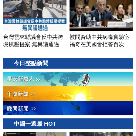
台灣雲林縣議會反中共跨
被問資助中共病毒實驗室
境鎮壓提案 無異議通過
福奇在美國會拒答百次
今日整點新聞
中國一週最 HOT