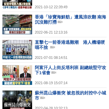
2021-10-12 22:39:49
香港「珍寶海鮮舫」遭風浪吹翻 南海
沉沒難打撈
2022-06-21 12:13:16
直擊七一前香港逃難潮 港人機場哽
咽不捨
2021-07-01 08:14:51
阿富汗人上街反塔利班 副總統堅守攻
下1省會
2021-08-19 15:07:14
蘇州昆山爆衝突 被忽視的封控中小城
市
2022-04-28 10:32:13