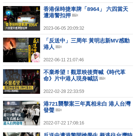
香港保時捷車牌「8964」 六四當天
遭港警扣押
2023-06-05 20:09:32
「反送中」三周年 黃明志新MV感動
港人
2022-06-11 21:07:46
不棄希望！觀眾映後齊喊《時代革
命》片中港人現身喊話
2022-02-28 22:33:59
港721襲擊案三年真相未白 港人台灣
發聲
2022-07-22 17:08:16
反送中遭港警開槍學生 擬逃往台灣時