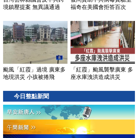
境鎮壓提案 無異議通過
福奇在美國會拒答百次
颱風「紅霞」過境 廣東多
「紅霞」颱風襲擊廣東 多
地現洪災 小孩被捲飛
座水庫洩洪造成洪災
今日整點新聞