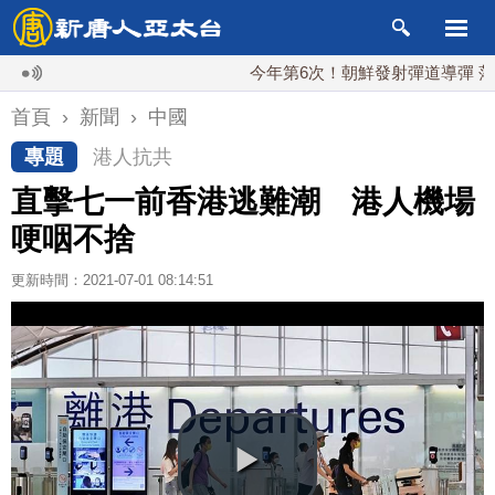
今年第6次！朝鮮發射彈道導彈 落日本EE
首頁
›
新聞
›
中國
專題
港人抗共
直擊七一前香港逃難潮 港人機場
哽咽不捨
更新時間：2021-07-01 08:14:51