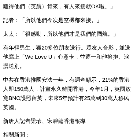
難得他們（英航）肯來，有人來接就OK啦。」
記者：「所以他們今次是空機都來接。」
太太：「很感動，所以他們才是我們的國航。」
有年輕男生，獲20多位朋友送行。眾友人合影，並送
他寫上「We Love U」心意卡，並逐一和他擁抱、淚
灑送別。
中共在香港推國安法一年，有調查顯示，21%的香港
人即150萬人，計畫永久離開香港，今年1月，英國放
寬BNO護照留英，未來5年預計有25萬到30萬人移民
英國。
新唐人記者梁珍、宋碧龍香港報導
相關新聞：