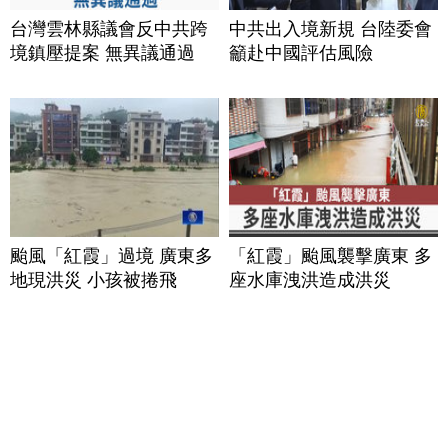
台灣雲林縣議會反中共跨
中共出入境新規 台陸委會
境鎮壓提案 無異議通過
籲赴中國評估風險
颱風「紅霞」過境 廣東多
「紅霞」颱風襲擊廣東 多
地現洪災 小孩被捲飛
座水庫洩洪造成洪災