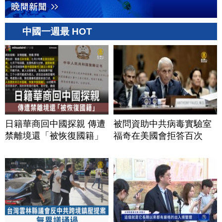
中國一週最 HOT
日籍華商回中國探親 傳遭
被問資助中共病毒實驗室
禁離境還「被恢復國籍」
福奇在美國會拒答百次