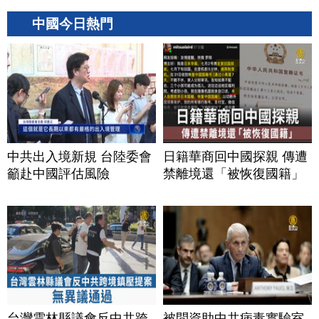
中國今日熱門
中共出入境新規 台陸委會
日籍華商回中國探親 傳遭
籲赴中國評估風險
禁離境還「被恢復國籍」
台灣雲林縣議會反中共跨
被問資助中共病毒實驗室