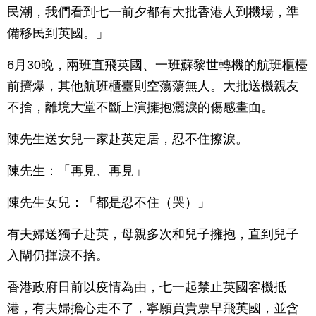
民潮，我們看到七一前夕都有大批香港人到機場，準
備移民到英國。」
6月30晚，兩班直飛英國、一班蘇黎世轉機的航班櫃檯
前擠爆，其他航班櫃臺則空蕩蕩無人。大批送機親友
不捨，離境大堂不斷上演擁抱灑淚的傷感畫面。
陳先生送女兒一家赴英定居，忍不住擦淚。
陳先生：「再見、再見」
陳先生女兒：「都是忍不住（哭）」
有夫婦送獨子赴英，母親多次和兒子擁抱，直到兒子
入閘仍揮淚不捨。
香港政府日前以疫情為由，七一起禁止英國客機抵
港，有夫婦擔心走不了，寧願買貴票早飛英國，並含