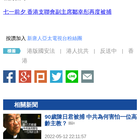
七一前夕 香港支聯會副主席鄒幸彤再度被捕
按讚加入
新唐人亞太電視台粉絲團
港版國安法
港人抗共
反送中
香
|
|
|
港
相關新聞
90歲陳日君被捕 中共為何害怕一位高
齡主教？
2022-05-12 22:11:57