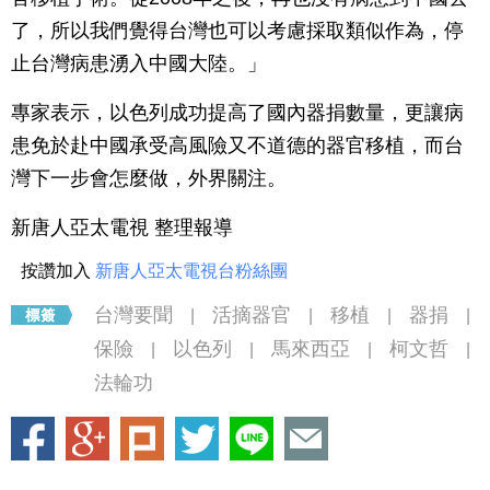
了，所以我們覺得台灣也可以考慮採取類似作為，停
止台灣病患湧入中國大陸。」
專家表示，以色列成功提高了國內器捐數量，更讓病
患免於赴中國承受高風險又不道德的器官移植，而台
灣下一步會怎麼做，外界關注。
新唐人亞太電視 整理報導
按讚加入
新唐人亞太電視台粉絲團
台灣要聞
活摘器官
移植
器捐
|
|
|
|
保險
以色列
馬來西亞
柯文哲
|
|
|
|
法輪功