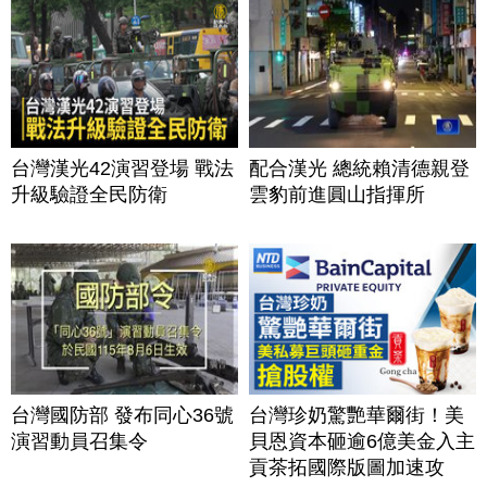
台灣漢光42演習登場 戰法
配合漢光 總統賴清德親登
升級驗證全民防衛
雲豹前進圓山指揮所
台灣國防部 發布同心36號
台灣珍奶驚艷華爾街！美
演習動員召集令
貝恩資本砸逾6億美金入主
貢茶拓國際版圖加速攻