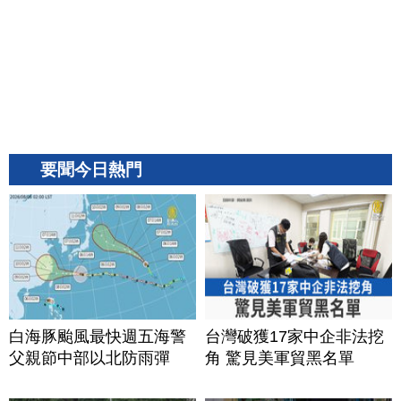
要聞今日熱門
白海豚颱風最快週五海警
台灣破獲17家中企非法挖
父親節中部以北防雨彈
角 驚見美軍貿黑名單