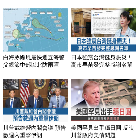
白海豚颱風最快週五海警
日本強震台灣挺身賑災！
父親節中部以北防雨彈
高市早苗發完整感謝名單
川普戴維營內閣會議 預告
美國罕見出手穩日圓 反映
數週內重擊伊朗
川普政府美債問題