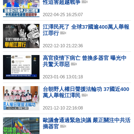
性迫害超越戰爭
2022-04-25 16:25:07
江澤民死了 全球37國逾400萬人舉報
江罪行
2022-12-10 21:22:36
高官疫情下病亡 曾換多器官 曝光中
共驚天罪惡
2023-01-06 13:01:18
台朝野人權日聲援法輪功 37國近400
萬人舉報江澤民
2021-12-10 22:16:08
歐議會通過緊急決議 嚴正關注中共活
摘器官