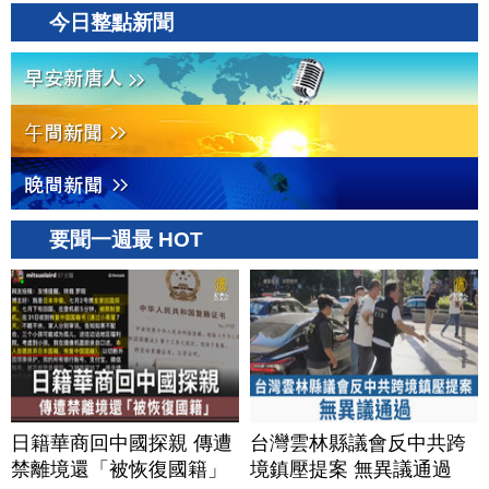
美？｜#財經新聞｜
今日整點新聞
20260806(四)
要聞一週最 HOT
日籍華商回中國探親 傳遭
台灣雲林縣議會反中共跨
禁離境還「被恢復國籍」
境鎮壓提案 無異議通過