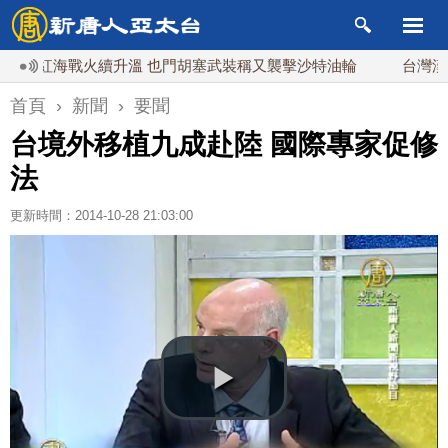
紅海戰火續升溫 也門胡塞武裝稱又襲擊沙特油輪
台灣漢光演習
首頁
›
新聞
›
要聞
台境外移植九成赴陸 國際專家促修
法
更新時間：2014-10-28 21:03:00