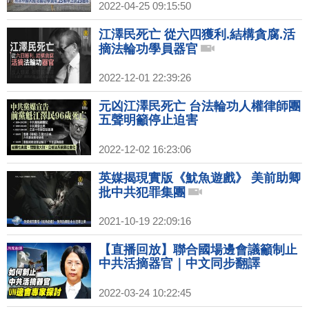
2022-04-25 09:15:50
江澤民死亡 從六四獲利.結構貪腐.活
摘法輪功學員器官
2022-12-01 22:39:26
元凶江澤民死亡 台法輪功人權律師團
五聲明籲停止迫害
2022-12-02 16:23:06
英媒揭現實版《魷魚遊戲》 美前助卿
批中共犯罪集團
2021-10-19 22:09:16
【直播回放】聯合國場邊會議籲制止
中共活摘器官｜中文同步翻譯
2022-03-24 10:22:45