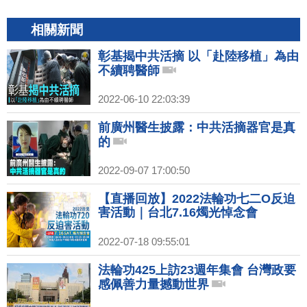
相關新聞
彰基揭中共活摘 以「赴陸移植」為由
不續聘醫師
2022-06-10 22:03:39
前廣州醫生披露：中共活摘器官是真
的
2022-09-07 17:00:50
【直播回放】2022法輪功七二O反迫
害活動｜台北7.16燭光悼念會
2022-07-18 09:55:01
法輪功425上訪23週年集會 台灣政要
感佩善力量撼動世界