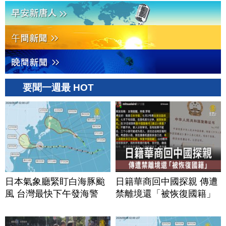
要聞一週最 HOT
日本氣象廳緊盯白海豚颱
日籍華商回中國探親 傳遭
風 台灣最快下午發海警
禁離境還「被恢復國籍」