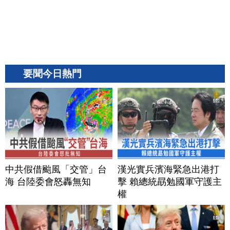
要聞今日熱門
中共假借颱風「交管」台
漢光實兵濱海緊急出港打
海 台陸委會怒轟無知
擊 賴總統勗勉國軍守護主
權