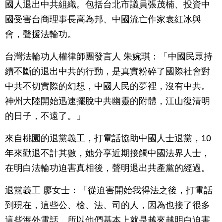
國人退出中共組織。包括台北市議員張茂楠、投資中
國受害台商理事長高為邦、中國流亡作家袁紅冰與
會，聲援法輪功。
台灣法輪功人權律師團發言人 朱婉琪：「中國民眾持
續不斷的退出中共的行動，是真實粉碎了國際社會對
中共不切實際的幻想，中國人民的夢裡，沒有中共。
神州大陸開始迅速擺脫中共幽靈的附體，江山復清明
的日子，不遠了。」
來自桃園的退黨義工，打電話協助中國人士退黨，10
年來勸退不計其數，她分享近期接觸中國法界人士，
在明白法輪功迫害真相後，聲明退出共產黨的經過。
退黨義工 廖女士：「從迫害開始我得法之後，打電話
到現在，這些公、檢、法、司的人，因為也接了很多
這些海外電話，所以他們基本上就是越來越明白迫害