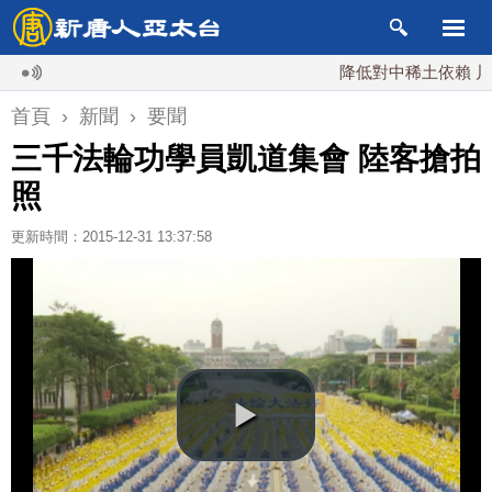
降低對中稀土依賴 川普宣布
首頁
›
新聞
›
要聞
三千法輪功學員凱道集會 陸客搶拍
照
更新時間：2015-12-31 13:37:58