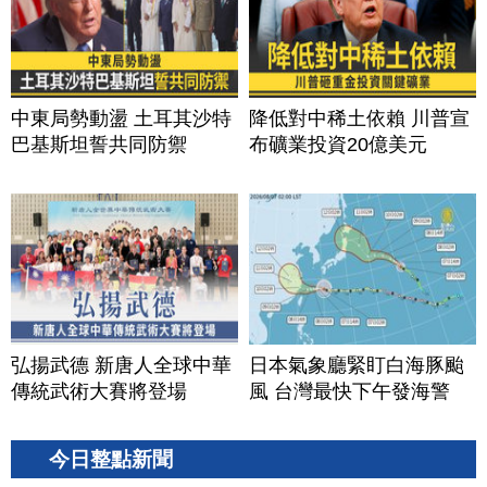
中東局勢動盪 土耳其沙特
降低對中稀土依賴 川普宣
巴基斯坦誓共同防禦
布礦業投資20億美元
弘揚武德 新唐人全球中華
日本氣象廳緊盯白海豚颱
傳統武術大賽將登場
風 台灣最快下午發海警
今日整點新聞