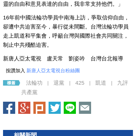
靈的自由和意見表達的自由，我非常支持他們。」
16年前中國法輪功學員中南海上訪，爭取信仰自由，
卻遭中共迫害至今，暴行從未間斷。台灣法輪功學員
走上凱道和平集會，呼籲台灣與國際社會共同關注，
制止中共殘酷迫害。
新唐人亞太電視 盧天常 劉姿吟 台灣台北報導
按讚加入
新唐人亞太電視台粉絲團
法輪功
退黨
425
凱道
九評
|
|
|
|
共產黨
相關新聞