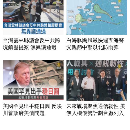
台灣雲林縣議會反中共跨
白海豚颱風最快週五海警
境鎮壓提案 無異議通過
父親節中部以北防雨彈
美國罕見出手穩日圓 反映
未來戰場聚焦通信韌性 美
川普政府美債問題
無人機優勢計劃台廠列入