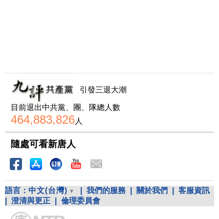
引發三退大潮
目前退出中共黨、團、隊總人數
464,883,826
人
隨處可看新唐人
語言：
中文(台灣)
|
我們的服務
|
關於我們
|
客服資訊
|
澄清與更正
|
倫理委員會