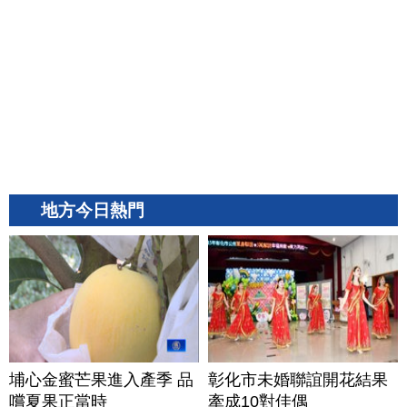
地方今日熱門
埔心金蜜芒果進入產季 品
彰化市未婚聯誼開花結果
嚐夏果正當時
牽成10對佳偶