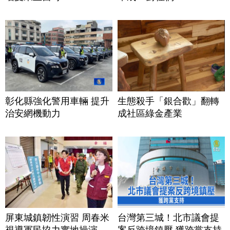
彰化縣強化警用車輛 提升
生態殺手「銀合歡」翻轉
治安網機動力
成社區綠金產業
屏東城鎮韌性演習 周春米
台灣第三城！北市議會提