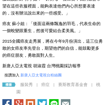
望在這些衣服裡面，能夠表達他們內心所想要表達
的，沒有辦法說出來的一些感受。」
癌友 蘇小姐：「後面這兩條飄逸的羽毛，代表生命的
一個蛻變跟重生，然後可愛結合柔美風。」
2015全國癌友走秀展，將在今年9月份演出，這三位勇
敢的女癌友率先登台，期望他們的自信，能鼓勵更多
的癌症朋友，勇敢面對人生。
新唐人亞太電視 胡淑霞 台灣桃園採訪報導
按讚加入
新唐人亞太電視台粉絲團
服裝秀
癌症
賽斯教育基金會
桃
|
|
|
園