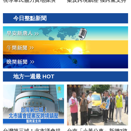
視導軍民協力實地操演
案反跨境鎮壓 獲跨黨支持
今日整點新聞
地方一週最 HOT
台灣第三城！北市議會提
台南「小黃公車」新增3路