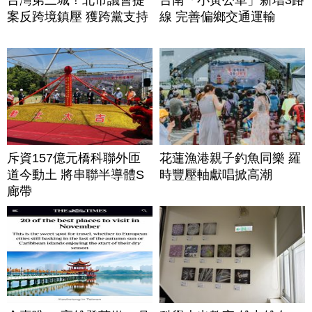
案反跨境鎮壓 獲跨黨支持
線 完善偏鄉交通運輸
斥資157億元橋科聯外匝
花蓮漁港親子釣魚同樂 羅
道今動土 將串聯半導體S
時豐壓軸獻唱掀高潮
廊帶