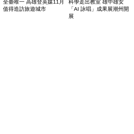
全臺唯一 高雄登英媒11月
科學走出教室 雄中雄女
值得造訪旅遊城市
「AI 詠唱」成果展潮州開
展