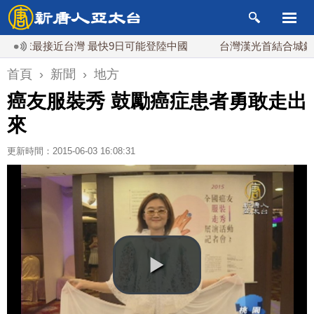
最接近台灣 最快9日可能登陸中國
台灣漢光首結合城鎮演習 A
首頁
›
新聞
›
地方
癌友服裝秀 鼓勵癌症患者勇敢走出
來
更新時間：2015-06-03 16:08:31