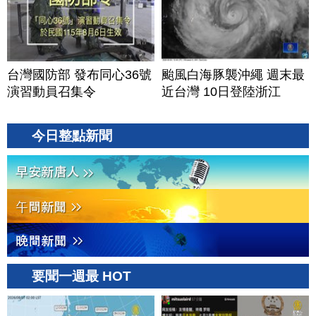
台灣國防部 發布同心36號
颱風白海豚襲沖繩 週末最
演習動員召集令
近台灣 10日登陸浙江
今日整點新聞
要聞一週最 HOT