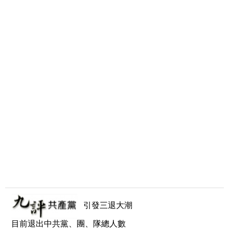
引發三退大潮
目前退出中共黨、團、隊總人數