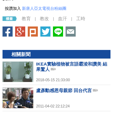
按讚加入
新唐人亞太電視台粉絲團
教育
教改
血汗
工時
|
|
|
相關新聞
IKEA實驗植物被言語霸淩和讚美 結
果驚人
2018-05-15 21:33:00
盧彥勳感恩母親節 回台代言
2011-04-02 22:12:24