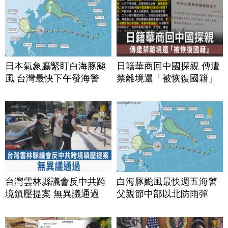
日本氣象廳緊盯白海豚颱
日籍華商回中國探親 傳遭
風 台灣最快下午發海警
禁離境還「被恢復國籍」
台灣雲林縣議會反中共跨
白海豚颱風最快週五海警
境鎮壓提案 無異議通過
父親節中部以北防雨彈