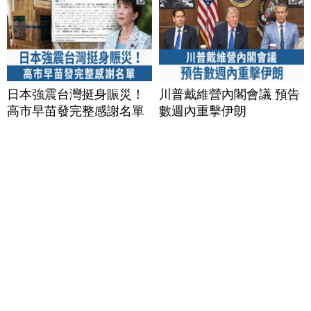
日本強震台灣挺身賑災！
川普戴維營內閣會議 預告
高市早苗發完整感謝名單
數週內重擊伊朗