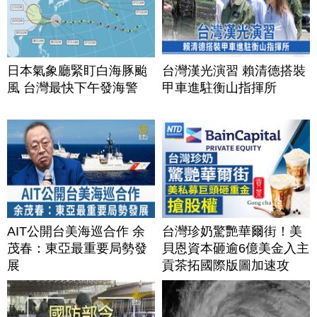
日本氣象廳緊盯白海豚颱
台灣漢光演習 賴清德搭裝
風 台灣最快下午發海警
甲車進駐衡山指揮所
AIT公開台美海巡合作 余
台灣珍奶驚艷華爾街！美
茂春：東亞最重要局勢發
貝恩資本砸逾6億美金入主
展
貢茶拓國際版圖加速攻
美？｜#財經新聞｜
20260806(四)