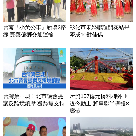
台南「小黃公車」新增3路
彰化市未婚聯誼開花結果
線 完善偏鄉交通運輸
牽成10對佳偶
台灣第三城！北市議會提
斥資157億元橋科聯外匝
案反跨境鎮壓 獲跨黨支持
道今動土 將串聯半導體S
廊帶