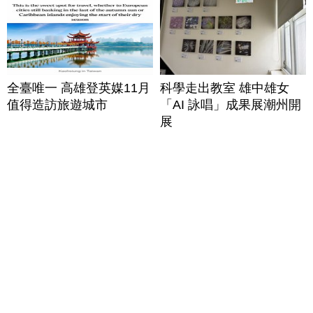
全臺唯一 高雄登英媒11月
科學走出教室 雄中雄女
值得造訪旅遊城市
「AI 詠唱」成果展潮州開
展