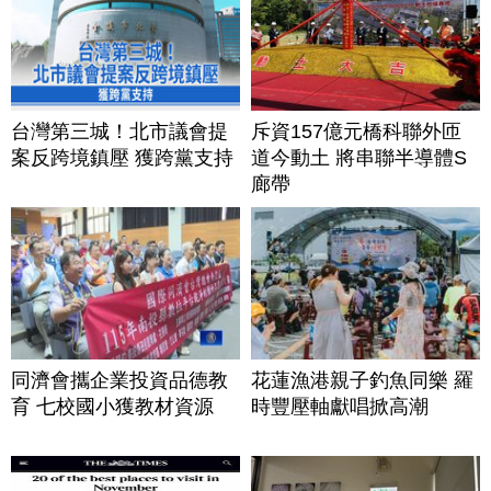
台灣第三城！北市議會提
斥資157億元橋科聯外匝
案反跨境鎮壓 獲跨黨支持
道今動土 將串聯半導體S
廊帶
同濟會攜企業投資品德教
花蓮漁港親子釣魚同樂 羅
育 七校國小獲教材資源
時豐壓軸獻唱掀高潮