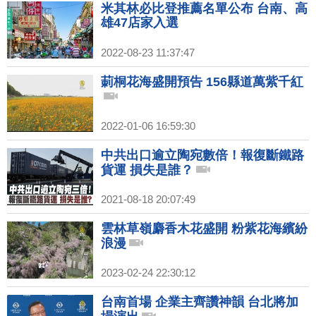
米其林必比登推薦名單公布 台南、高
雄47店家入選
2022-08-23 11:37:47
莿桐花海盛開預告 156縣道萬紫千紅
2022-01-06 16:59:30
中共出口逾立陶宛數倍！報復斷鐵路
貨運 損失是誰？
2021-08-18 20:07:49
雲林草嶺麝香木花盛開 粉紫花海繽紛
浪漫
2023-02-24 22:30:12
台南首場 企業主齊讚神韻 台北將加