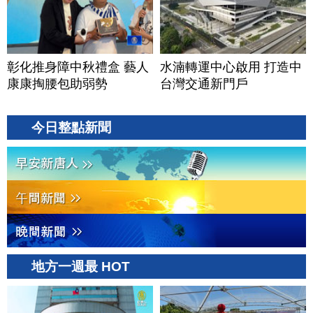
彰化推身障中秋禮盒 藝人
水湳轉運中心啟用 打造中
康康掏腰包助弱勢
台灣交通新門戶
今日整點新聞
地方一週最 HOT