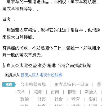
「薰衣草的一些週邊商品，比如說：薰衣草枕頭啦、
薰衣草福袋等等。」
遊客 ：
「用過薰衣草精油，覺得它的味道非常提神，也想說
來跟大自然接觸。」
有興趣的民眾，不妨趁週休二日，體驗一下如歐洲原
野一般的薰衣草風光。
新唐人亞太電視 謝淑芬 楊琳 台灣台南採訪報導
按讚加入
新唐人亞太電視台粉絲團
台南柳營農場
薰衣草特色一日遊
薰
|
|
衣草
花海
台南
柳營
新唐人
|
|
|
|
|
政治
財經
社會
體育
影劇
|
|
|
|
|