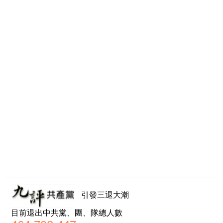
引發三退大潮
目前退出中共黨、團、隊總人數