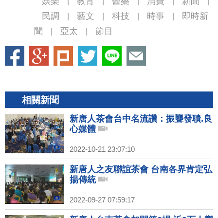
娛樂
教育
醫藥
消費
新聞
|
|
|
|
|
民調
藝文
科技
時事
即時新
|
|
|
|
聞
亞太
節目
|
|
相關新聞
新唐人茶會台中名流讚：振聾發聵.良
心媒體
2022-10-21 23:07:10
新唐人之友聯誼茶會 台南各界肯定弘
揚傳統
2022-09-27 07:59:17