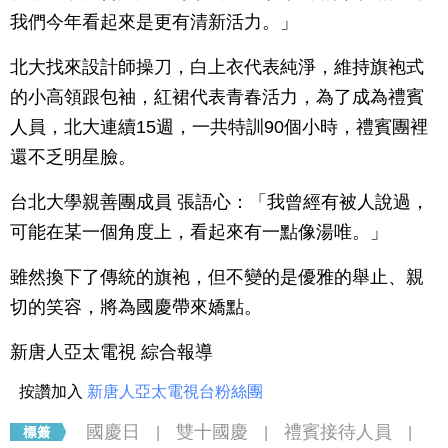
我們今年看起來是更有清新活力。」
北大找來設計師操刀，白上衣代表純淨，維持旗袍式
的小高領跟包袖，紅裙代表青春活力，為了成為禮賓
人員，北大連續15週，一共特訓90個小時，禮賓團裡
還不乏明星臉。
台北大學親善團成員 張語心：「我曾經有被人說過，
可能在某一個角度上，看起來有一點像湯唯。」
雖然換下了傳統的旗袍，但不變的是優雅的舉止、親
切的笑容，將為國慶帶來嬌點。
新唐人亞太電視 綜合報導
按讚加入
新唐人亞太電視台粉絲團
國慶日
雙十國慶
禮賓接待人員
|
|
|