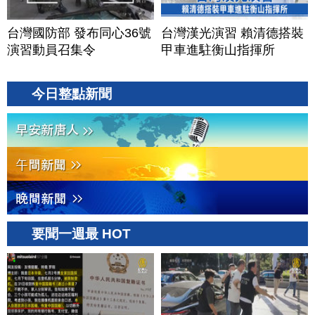
台灣國防部 發布同心36號
台灣漢光演習 賴清德搭裝
演習動員召集令
甲車進駐衡山指揮所
今日整點新聞
要聞一週最 HOT