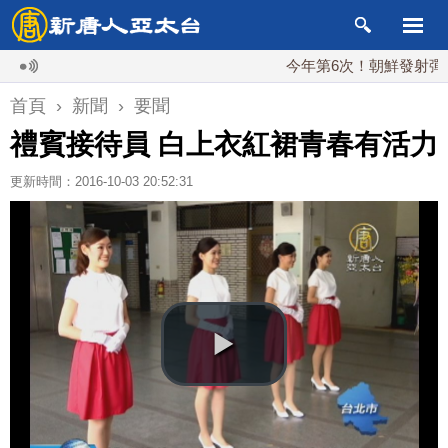
今年第6次！朝鮮發射彈道導彈 
首頁
›
新聞
›
要聞
禮賓接待員 白上衣紅裙青春有活力
更新時間：2016-10-03 20:52:31