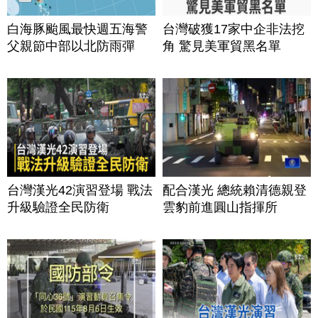
白海豚颱風最快週五海警
台灣破獲17家中企非法挖
父親節中部以北防雨彈
角 驚見美軍貿黑名單
台灣漢光42演習登場 戰法
配合漢光 總統賴清德親登
升級驗證全民防衛
雲豹前進圓山指揮所