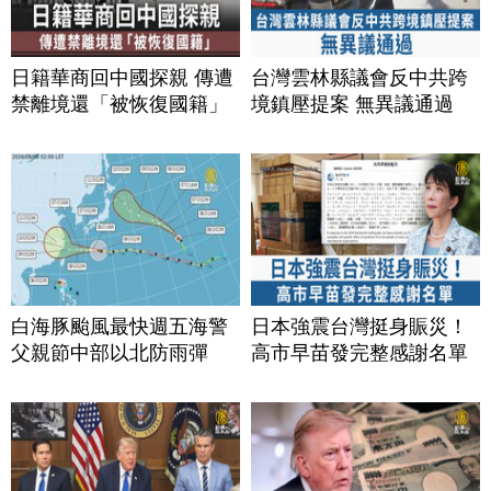
日籍華商回中國探親 傳遭
台灣雲林縣議會反中共跨
禁離境還「被恢復國籍」
境鎮壓提案 無異議通過
白海豚颱風最快週五海警
日本強震台灣挺身賑災！
父親節中部以北防雨彈
高市早苗發完整感謝名單