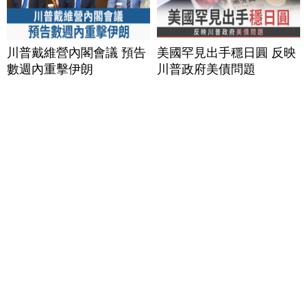
川普戴維營內閣會議 預告
美國罕見出手穩日圓 反映
數週內重擊伊朗
川普政府美債問題