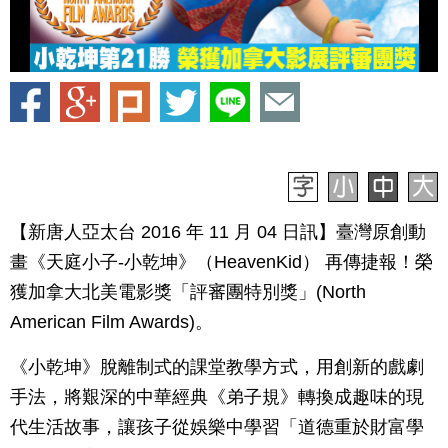
【新唐人亞太台 2016 年 11 月 04 日訊】臺灣原創動
畫《天庭小子-小乾坤》（HeavenKid） 再傳捷報！榮
獲加拿大北美電影獎「評審團特別獎」(North
American Film Awards)。
《小乾坤》脫離制式的課堂教學方式，用創新的戲劇
手法，將艱深的中華經典《弟子規》轉換成趣味的現
代生活故事，讓孩子從娛樂中學習「道德重於財富學