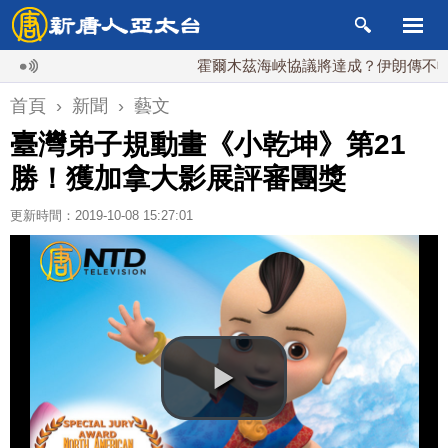
霍爾木茲海峽協議將達成？伊朗傳不收通行費
首頁
›
新聞
›
藝文
臺灣弟子規動畫《小乾坤》第21
勝！獲加拿大影展評審團獎
更新時間：2019-10-08 15:27:01