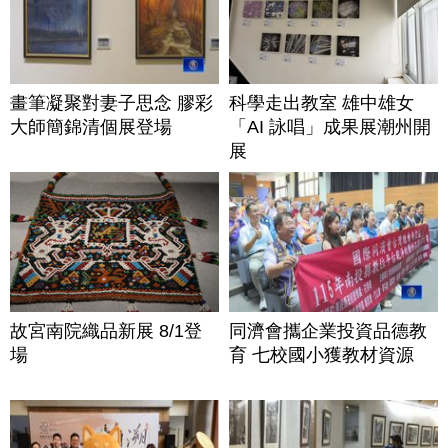
畫筆凝聚對妻子思念 膠彩
科學走出教室 雄中雄女
大師簡錦清個展登場
「AI 詠唱」成果展潮州開
展
故宮南院織品新展 8/1登
同濟會攜企業投資品德教
場
育 七校國小獲教材資源