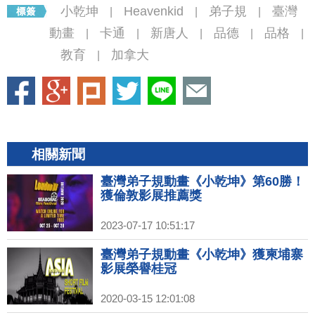
小乾坤
Heavenkid
弟子規
臺灣
|
|
|
動畫
卡通
新唐人
品德
品格
|
|
|
|
|
教育
加拿大
|
相關新聞
臺灣弟子規動畫《小乾坤》第60勝！
獲倫敦影展推薦獎
2023-07-17 10:51:17
臺灣弟子規動畫《小乾坤》獲柬埔寨
影展榮譽桂冠
2020-03-15 12:01:08