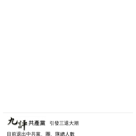
引發三退大潮
目前退出中共黨、團、隊總人數