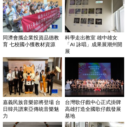
同濟會攜企業投資品德教
科學走出教室 雄中雄女
育 七校國小獲教材資源
「AI 詠唱」成果展潮州開
展
嘉義民族音樂節將登場 台
台灣歌仔戲中心正式掛牌
日韓共譜東亞傳統音樂魅
高雄打造全國歌仔戲發展
力
基地