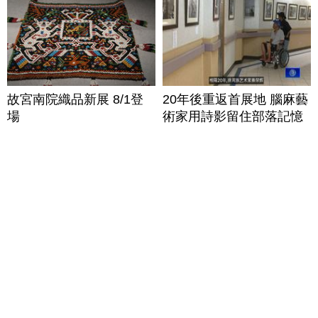
故宮南院織品新展 8/1登
20年後重返首展地 腦麻藝
場
術家用詩影留住部落記憶