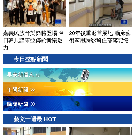
嘉義民族音樂節將登場 台
20年後重返首展地 腦麻藝
日韓共譜東亞傳統音樂魅
術家用詩影留住部落記憶
力
今日整點新聞
藝文一週最 HOT