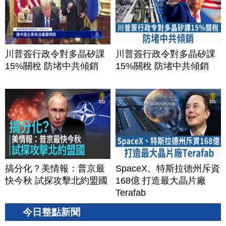
川普簽行政令對多晶矽課
川普簽行政令對多晶矽課
15%關稅 防堵中共傾銷
15%關稅 防堵中共傾銷
搞分化？美情報：普京最
SpaceX、特斯拉德州斥資
快今秋 試探攻擊北約盟國
168億 打造最大晶片廠
Terafab
今日整點新聞