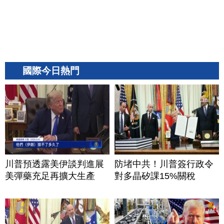
國際今日熱門
川普預透露美伊談判進展
防堵中共！川普簽行政令
美彈藥充足再擴大生產
對多晶矽課15%關稅