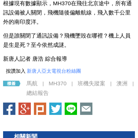
根據現有數據顯示，MH370在飛往北京途中，所有通
訊設備被人關閉，飛機隨後偏離航線，飛入數千公里
外的南印度洋。
但是誰關閉了通訊設備？飛機墜毀在哪裡？機上人員
是生是死？至今依然成謎。
新唐人記者 唐浩 綜合報導
按讚加入
新唐人亞太電視台粉絲團
馬航
MH370
班機失蹤案
澳洲
|
|
|
|
總結報告
相關新聞