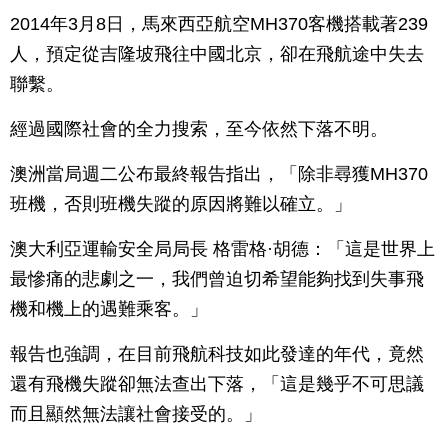
2014年3月8日，馬來西亞航空MH370客機搭載著239
人，預定從吉隆坡飛往中國北京，卻在飛航途中失去
聯繫。
經過國際社會的全力搜索，至今依然下落不明。
澳洲當局週二公布最終報告指出，「除非尋獲MH370
班機，否則班機失蹤的原因將難以確立。」
澳大利亞運輸安全局局長 格雷格·胡德：「這是世界上
最慘痛的悲劇之一，我們曾迫切希望能夠找到失事飛
機和機上的遇難乘客。」
報告也強調，在目前飛航科技如此發達的年代，竟然
還有飛機失蹤卻無法查出下落，「這是幾乎不可思議
而且顯然無法讓社會接受的。」