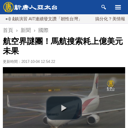
鎮演習 AIT連續發文讚「韌性台灣」
搞分化？美情報：普京
首頁
›
新聞
›
國際
航空界謎團！馬航搜索耗上億美元
未果
更新時間：2017-10-04 12:54:22