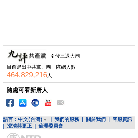
引發三退大潮
目前退出中共黨、團、隊總人數
464,829,216
人
隨處可看新唐人
語言：
中文(台灣)
|
我們的服務
|
關於我們
|
客服資訊
|
澄清與更正
|
倫理委員會