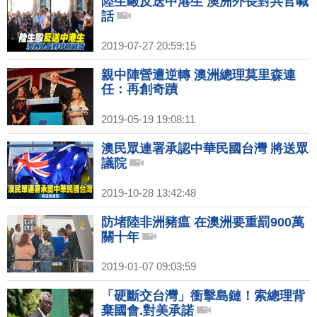
陸生毆反送中港生 澳洲外長對共官喊
話
2019-07-27 20:59:15
親中陣營遭逆轉 澳洲總理莫里森連
任：再創奇蹟
2019-05-19 19:08:11
澳民眾連署承認中華民國台灣 將送眾
議院
2019-10-28 13:42:48
防堵陸非洲豬瘟 在澳洲要重罰900萬
關十年
2019-01-07 09:03:59
「硬斷交台灣」衝擊島鏈！索總理背
棄國會.對美承諾