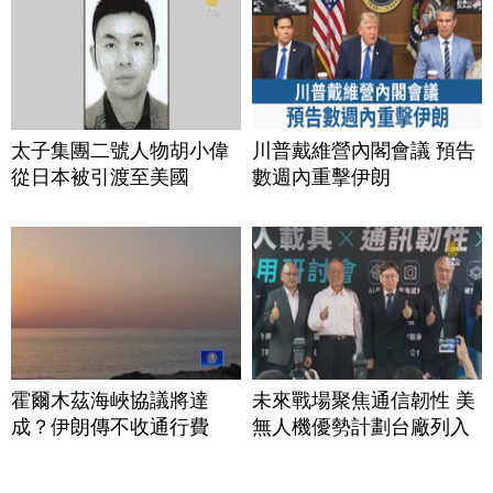
太子集團二號人物胡小偉
川普戴維營內閣會議 預告
從日本被引渡至美國
數週內重擊伊朗
霍爾木茲海峽協議將達
未來戰場聚焦通信韌性 美
成？伊朗傳不收通行費
無人機優勢計劃台廠列入