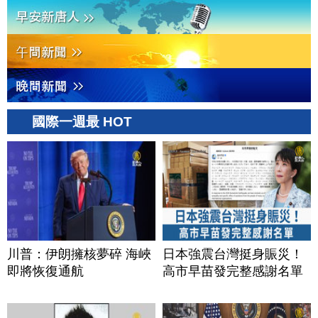
國際一週最 HOT
川普：伊朗擁核夢碎 海峽
日本強震台灣挺身賑災！
即將恢復通航
高市早苗發完整感謝名單