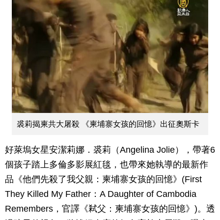
裘莉揭柬共大屠殺 《柬埔寨女孩的回憶》出征奧斯卡
好萊塢女星安潔莉娜．裘莉（Angelina Jolie），帶著6
個孩子踏上多倫多影展紅毯，也帶來她執導的最新作
品《他們先殺了我父親：柬埔寨女孩的回憶》(First
They Killed My Father：A Daughter of Cambodia
Remembers，官譯《弒父：柬埔寨女孩的回憶》)。透