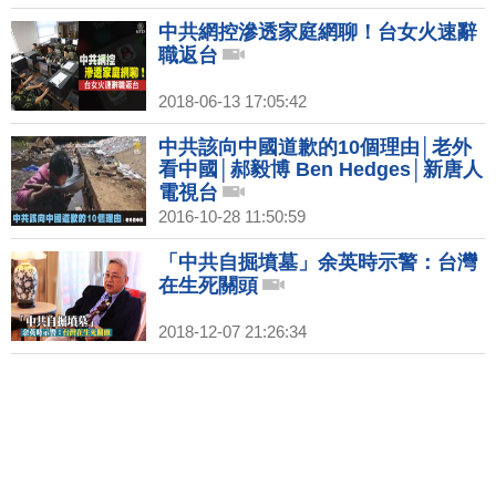
中共網控滲透家庭網聊！台女火速辭
職返台
2018-06-13 17:05:42
中共該向中國道歉的10個理由│老外
看中國│郝毅博 Ben Hedges│新唐人
電視台
2016-10-28 11:50:59
「中共自掘墳墓」余英時示警：台灣
在生死關頭
2018-12-07 21:26:34