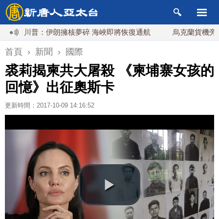
川普：伊朗擁核夢碎 海峽即將恢復通航
烏克蘭貨機旁驚現炸彈
首頁
›
新聞
›
國際
裘莉揭柬共大屠殺 《柬埔寨女孩的
回憶》出征奧斯卡
更新時間：2017-10-09 14:16:52