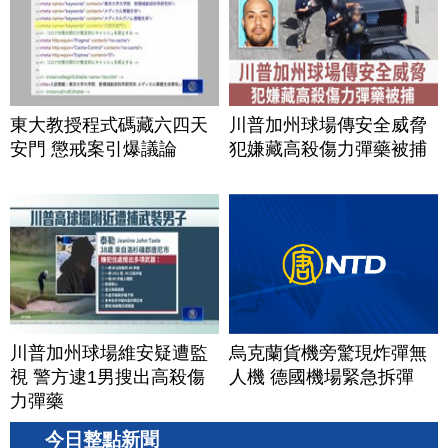
東大教授程式碼藏六四天
川普加州球場傳安全威脅
安門 懲戒案引爆議論
犯嫌藏高殺傷力彈藥被捕
川普加州球場維安疑遭監
烏克蘭貨機旁驚現炸彈無
視 警方逮1男搜出高殺傷
人機 德國機場緊急拆彈
力彈藥
今日整點新聞