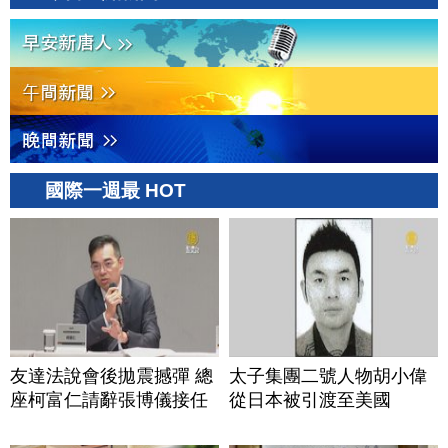
國際一週最 HOT
友達法說會後拋震撼彈 總
太子集團二號人物胡小偉
座柯富仁請辭張博儀接任
從日本被引渡至美國