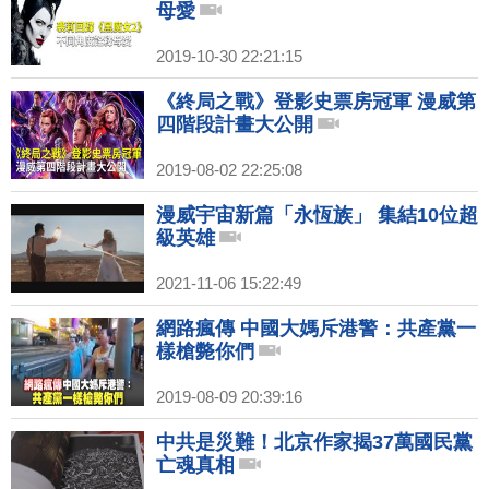
母愛
2019-10-30 22:21:15
《終局之戰》登影史票房冠軍 漫威第
四階段計畫大公開
2019-08-02 22:25:08
漫威宇宙新篇「永恆族」 集結10位超
級英雄
2021-11-06 15:22:49
網路瘋傳 中國大媽斥港警：共產黨一
樣槍斃你們
2019-08-09 20:39:16
中共是災難！北京作家揭37萬國民黨
亡魂真相