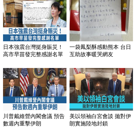
日本強震台灣挺身賑災！
一袋鳳梨酥感動熊本 台日
高市早苗發完整感謝名單
互助故事暖哭網友
川普戴維營內閣會議 預告
美以領袖白宮會談 拋對伊
數週內重擊伊朗
朗實施陸地封鎖