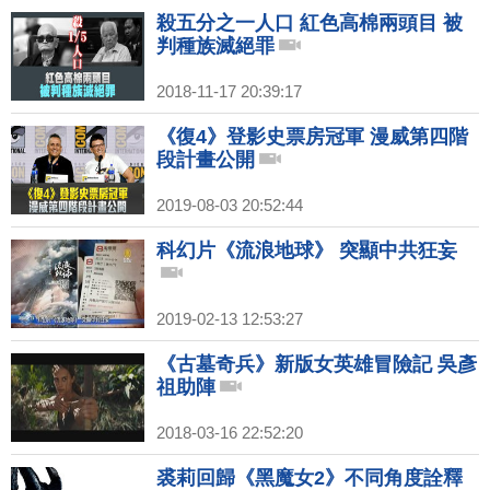
殺五分之一人口 紅色高棉兩頭目 被
判種族滅絕罪
2018-11-17 20:39:17
《復4》登影史票房冠軍 漫威第四階
段計畫公開
2019-08-03 20:52:44
科幻片《流浪地球》 突顯中共狂妄
2019-02-13 12:53:27
《古墓奇兵》新版女英雄冒險記 吳彥
祖助陣
2018-03-16 22:52:20
裘莉回歸《黑魔女2》不同角度詮釋