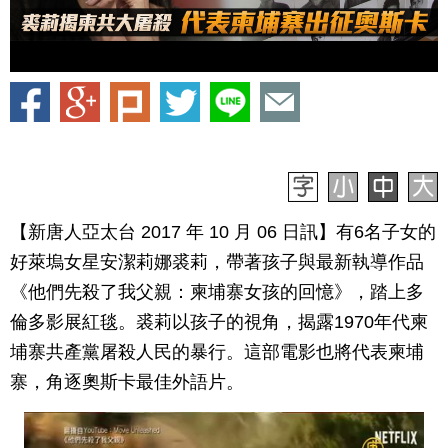
【新唐人亞太台 2017 年 10 月 06 日訊】有6名子女的
好萊塢女星安潔莉娜裘莉，帶著孩子與最新執導作品
《他們先殺了我父親：柬埔寨女孩的回憶》，踏上多
倫多影展紅毯。裘莉以孩子的視角，揭露1970年代柬
埔寨共產黨屠殺人民的暴行。這部電影也將代表柬埔
寨，角逐奧斯卡最佳外語片。