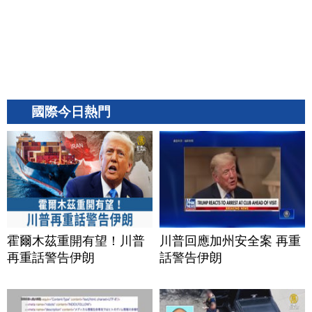
國際今日熱門
霍爾木茲重開有望！川普
川普回應加州安全案 再重
再重話警告伊朗
話警告伊朗