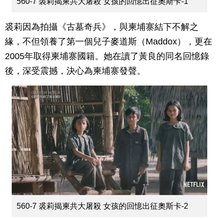
560-7 裘莉揭柬共大屠殺 女孩的回憶出征奧斯卡-1
裘莉因為拍攝《古墓奇兵》，與柬埔寨結下不解之
緣，不但領養了第一個兒子麥道斯（Maddox），更在
2005年取得柬埔寨國籍。她在讀了黃良的同名回憶錄
後，深受震撼，決心為柬埔寨發聲。
560-7 裘莉揭柬共大屠殺 女孩的回憶出征奧斯卡-2