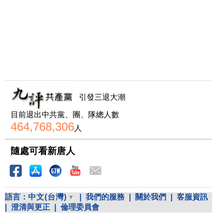
引發三退大潮
目前退出中共黨、團、隊總人數
464,768,306
人
隨處可看新唐人
語言：
中文(台灣)
|
我們的服務
|
關於我們
|
客服資訊
|
澄清與更正
|
倫理委員會