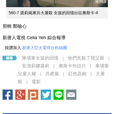
560-7 裘莉揭柬共大屠殺 女孩的回憶出征奧斯卡-4
剪輯 鄭喻心
新唐人電視 Celia Yeh 綜合報導
按讚加入
新唐人亞太電視台粉絲團
柬埔寨女孩的回憶
他們先殺了我父親
|
|
安潔莉娜裘莉
奧斯卡外語片
柬埔寨
|
|
兒童人權
共產黨
紅色高棉
大屠
|
|
|
殺
電影
|